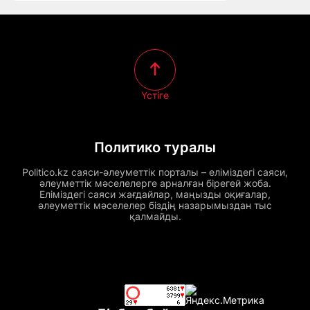
Үстіге
Политико туралы
Politico.kz саяси-әлеуметтік порталы – еліміздегі саяси,
әлеуметтік мәселелерге арналған бірегей жоба.
Еліміздегі саяси жағдайлар, маңызды оқиғалар,
әлеуметтік мәселелер біздің назарымыздан тыс
қалмайды.