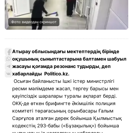
Фото: видеодан скриншот
Атырау облысындағы мектептердің бірінде
оқушының сыныптастарына балтамен шабуыл
жасауы қоғамда резонанс тудырды, деп
хабарлайды Politico.kz.
Осыған байланысты Ішкі істер министрлігі
ресми мәлімдеме жасап, тергеу барысы мен
қауіпсіздік шаралары туралы ақпарат берді.
ОКҚ-де өткен брифингте Әкімшілік полиция
комитеті төрағасының орынбасары Ғалым
Сарғұлов аталған дерек бойынша Қылмыстық
кодекстің 293-бабы («Бұзақылық») бойынша