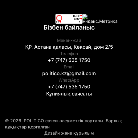
Бізбен байланыс
Мекен-жай
ҚР, Астана қаласы, Көксай, дом 2/5
Телефон
+7 (747) 535 1750
Email
politico.kz@gmail.com
WhatsApp
+7 (747) 535 1750
Құпиялық саясаты
© 2026. POLITICO саяси-әлеуметтік порталы. Барлық
құқықтар қорғалған
Дизайн және құрылым