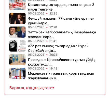
Қазақстандықтардың атына заңсыз 2
млрд теңге не...
05.08.2026
22:35
Феншуй маманы: 77 саны үйге өрт пен
ұрыс-керіс ...
05.08.2026
22:28
Заттыбек Көпбосыновтың Назарбаевқа
жасаған паро...
05.08.2026
21:41
«72 рет пышақ тығар едім»: Нұрай
Серікбайға қат...
05.08.2026
20:36
Президент Қарағойшинге тұрғын үйдің
қолжетімділ...
05.08.2026
19:43
Мемлекеттік гранттың қорытындысы
жарияланатын к...
Барлық жаңалықтар