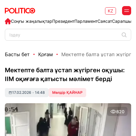
KZ
Соңғы жаңалықтар
Президент
Парламент
Саясат
Сарапшыл
Басты бет
Қоғам
Мектепте балта ұстап жүгірген 
Мектепте балта ұстап жүгірген оқушы:
ІІМ оқиғаға қатысты мәлімет берді
17.02.2026
•
14:48
Мөлдір ҚАЙНАР
820