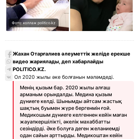
Фото: коллаж politico.kz
Жахан Отарғалиев әлеуметтік желіде ерекше
видео жариялады, деп хабарлайды
POLITICO.KZ.
Ол 2020 жылы әке болғанын мәләмдеді.
Менің қызым бар. 2020 жылы алғаш
арманым орындалды. Медина қызым
дүниеге келді. Шынымды айтсам жастық
шақтың буымен жүре бергенмін ғой.
Медикошым дүниеге келгеннен кейін маған
жауапкершілікті, әкелік махаббатты
сезіндірді. Әке болуға деген желаниемді
одан сайын арттырды. Медикоштан кейін