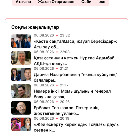
Ата-ана
Жахан Отарғалиев
Сәби
әке
Соңғы жаңалықтар
06.08.2026
23:32
«Кесте сақталмаса, жауап бересіздер»:
Атырау об...
06.08.2026
22:08
Қазақстаннан кеткен Нұртас Адамбай
АҚШ-қа көшуі...
06.08.2026
21:21
Дариға Назарбаевның “екінші куйеуінің”
балалары...
06.08.2026
21:17
Немере інісі: Момышұлының генерал
болуына қазақ...
06.08.2026
20:26
Ерболат Тоғызақов: Пәтерімнің
жоқтығынан үйленб...
06.08.2026
20:19
«Жәй ескерту керек еді»: Тойдағы даулы
сөзден к...