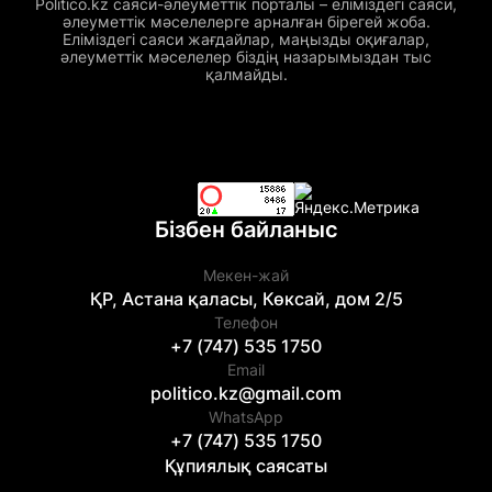
Politico.kz саяси-әлеуметтік порталы – еліміздегі саяси,
әлеуметтік мәселелерге арналған бірегей жоба.
Еліміздегі саяси жағдайлар, маңызды оқиғалар,
әлеуметтік мәселелер біздің назарымыздан тыс
қалмайды.
Бізбен байланыс
Мекен-жай
ҚР, Астана қаласы, Көксай, дом 2/5
Телефон
+7 (747) 535 1750
Email
politico.kz@gmail.com
WhatsApp
+7 (747) 535 1750
Құпиялық саясаты