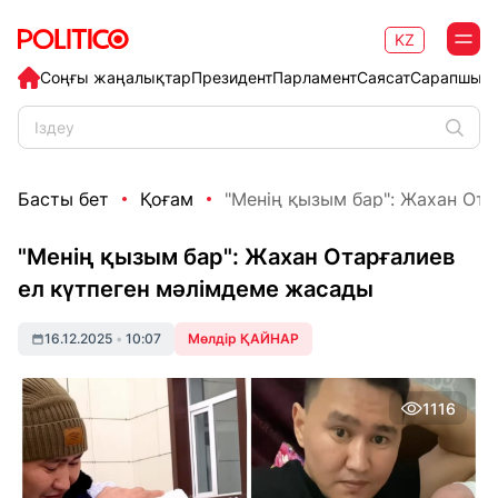
KZ
Соңғы жаңалықтар
Президент
Парламент
Саясат
Сарапшыл
Басты бет
Қоғам
"Менің қызым бар": Жахан Отар
"Менің қызым бар": Жахан Отарғалиев
ел күтпеген мәлімдеме жасады
16.12.2025
•
10:07
Мөлдір ҚАЙНАР
1116