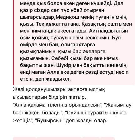
менде қыз болса екен деген күшейді. Дәл
қазір сіздер сәл түсінбей отырған
шығарсыздар,Медикош менің туған інімнің
қызы. Тек құжатта ғана. Қазақтың салтымен
мені інім кіндік әкесі атады. Айтпақшы атын
өзім қойып, тұсауын өзім кескенмін. Бұл
өмірде мен бай, олигархтарға
қызықпаймын, қызы бар әкелерге
қызығамын. Себебі қызы бар әке нағыз
бақытты жан. Шүкір,мен бақытты көкемін,
енді маған Алла әке деген сөзді естуді нәсіп
етсін, деп жазды ол.
Желі қолданушылары актерға ыстық
ықыластарын білдіріп жатыр.
"Алла қалама тілегіңіз орындалсын", "Жаным-ау
бәрі жақсы болады", "Сүйінші сұрайтын күнге
жетіңіз", "Бұйырсын" деп жазды олар.