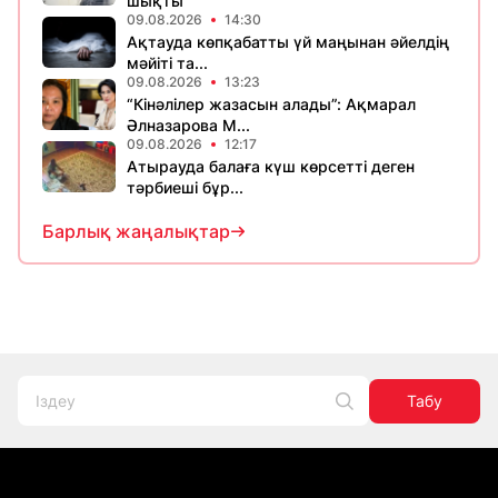
шықты
09.08.2026
14:30
Ақтауда көпқабатты үй маңынан әйелдің
мәйіті та...
09.08.2026
13:23
“Кінәлілер жазасын алады”: Ақмарал
Әлназарова М...
09.08.2026
12:17
Атырауда балаға күш көрсетті деген
тәрбиеші бұр...
Барлық жаңалықтар
Табу