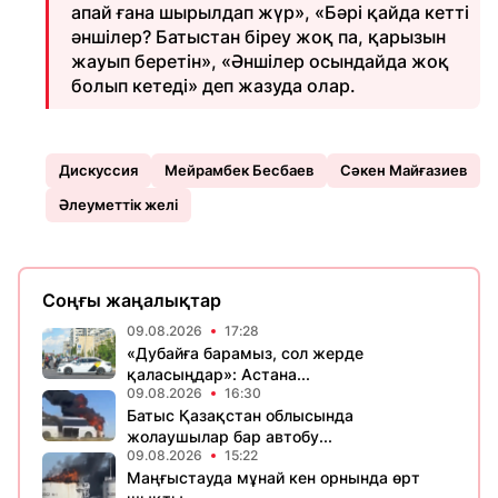
апай ғана шырылдап жүр», «Бәрі қайда кетті
әншілер? Батыстан біреу жоқ па, қарызын
жауып беретін», «Әншілер осындайда жоқ
болып кетеді» деп жазуда олар.
Дискуссия
Мейрамбек Бесбаев
Сәкен Майғазиев
Әлеуметтік желі
Соңғы жаңалықтар
09.08.2026
17:28
«Дубайға барамыз, сол жерде
қаласыңдар»: Астана...
09.08.2026
16:30
Батыс Қазақстан облысында
жолаушылар бар автобу...
09.08.2026
15:22
Маңғыстауда мұнай кен орнында өрт