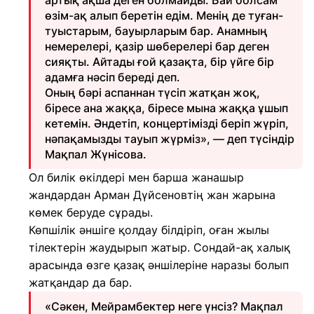
артық ақша деген болмайды. Бай болсам
өзім-ақ алып беретін едім. Менің де туған-
туыстарым, бауырларым бар. Анамның
немерелері, қазір шөберелері бар деген
сияқты. Айтады ғой қазақта, бір үйге бір
адамға нәсіп береді деп.
Оның бәрі аспаннан түсіп жатқан жоқ,
біресе ана жаққа, біресе мына жаққа ұшып
кетемін. Әндетіп, концертімізді беріп жүріп,
нәпақамызды тауып жүрміз», — деп түсіндір
Мақпал Жүнісова.
Ол билік өкілдері мен барша жанашыр
жандардан Арман Дүйсеновтің жан жарына
көмек беруде сұрады.
Көпшілік әншіге қолдау білдіріп, оған жылы
тілектерін жаудырып жатыр. Сондай-ақ халық
арасында өзге қазақ әншілеріне наразы болып
жатқандар да бар.
«Сәкен, Мейрамбектер неге үнсіз? Мақпал