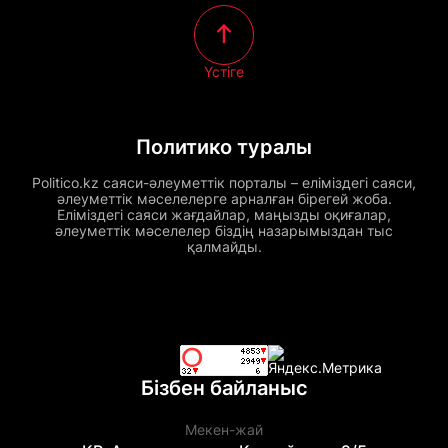
Үстіге
Политико туралы
Politico.kz саяси-әлеуметтік порталы – еліміздегі саяси,
әлеуметтік мәселелерге арналған бірегей жоба.
Еліміздегі саяси жағдайлар, маңызды оқиғалар,
әлеуметтік мәселелер біздің назарымыздан тыс
қалмайды.
Бізбен байланыс
Мекен-жай