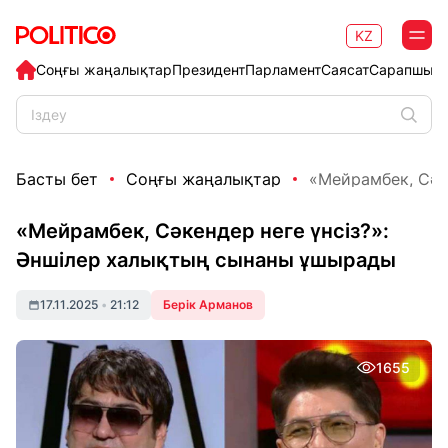
KZ
Соңғы жаңалықтар
Президент
Парламент
Саясат
Сарапшыл
Басты бет
Соңғы жаңалықтар
«Мейрамбек, Сәке
«Мейрамбек, Сәкендер неге үнсіз?»:
Әншілер халықтың сынаны ұшырады
17.11.2025
•
21:12
Берік Арманов
1655