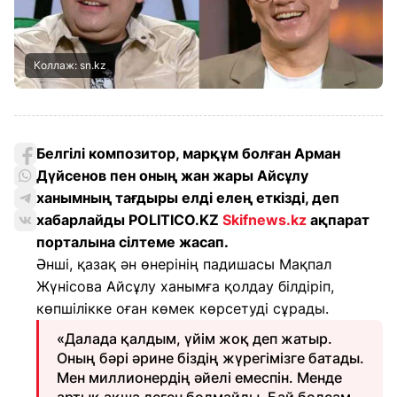
Коллаж: sn.kz
Белгілі композитор, марқұм болған Арман
Дүйсенов пен оның жан жары Айсұлу
ханымның тағдыры елді елең еткізді, деп
хабарлайды POLITICO.KZ
Skifnews.kz
ақпарат
порталына сілтеме жасап.
Әнші, қазақ ән өнерінің падишасы Мақпал
Жүнісова Айсұлу ханымға қолдау білдіріп,
көпшілікке оған көмек көрсетуді сұрады.
«Далада қалдым, үйім жоқ деп жатыр.
Оның бәрі әрине біздің жүрегімізге батады.
Мен миллионердің әйелі емеспін. Менде