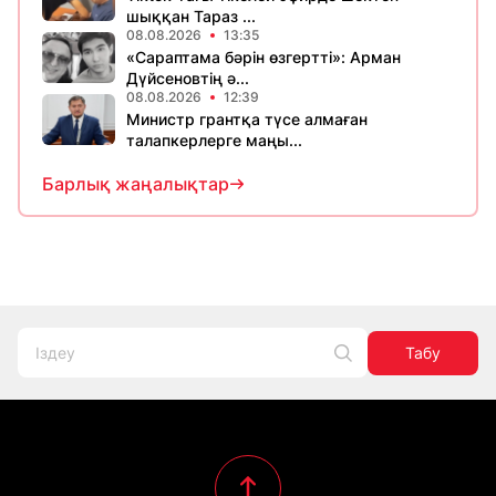
шыққан Тараз ...
08.08.2026
13:35
«Сараптама бәрін өзгертті»: Арман
Дүйсеновтің ә...
08.08.2026
12:39
Министр грантқа түсе алмаған
талапкерлерге маңы...
Барлық жаңалықтар
Табу