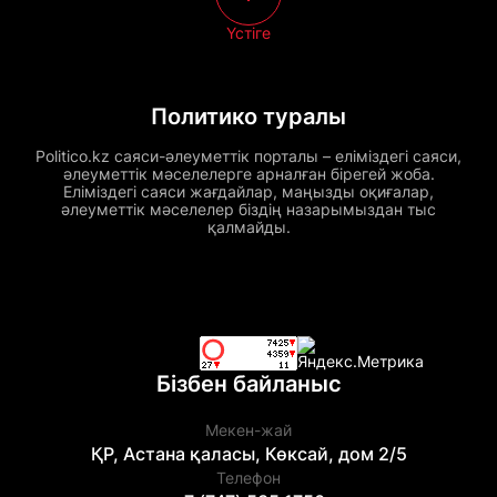
Үстіге
Политико туралы
Politico.kz саяси-әлеуметтік порталы – еліміздегі саяси,
әлеуметтік мәселелерге арналған бірегей жоба.
Еліміздегі саяси жағдайлар, маңызды оқиғалар,
әлеуметтік мәселелер біздің назарымыздан тыс
қалмайды.
Бізбен байланыс
Мекен-жай
ҚР, Астана қаласы, Көксай, дом 2/5
Телефон