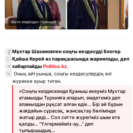
Фото: видеодан скриншот
Мұхтар Шахановпен соңғы кездесуді блогер
Қайша Керей өз парақшасында жариялады, деп
хабарлайды
Politico.kz.
Оның айтуынша, соңғы кездесулердің өзі
жүрекке ауыр тиген.
«Соңғы кездескенде Қуаныш екеуміз Мұхтар
атамызды Түркияға апарып, емдетеміз деп
апамыздан рұқсат алған едік… Бір ай бұрын
жағдайын сұрасақ, жансақтау бөлімінде
жатыр деді… Сол сәтте жүрегіміз шым ете
қалды… “Үлгермейміз-ау…” деп
тыпыршыдық…