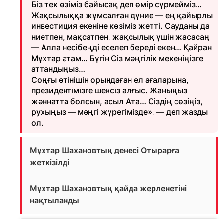
Біз тек өзіміз байысақ деп өмір сүрмейміз…
Жақсылыққа жұмсалған дүние — ең қайырлы
инвестиция екеніне көзіміз жетті. Сауданы да
ниетпен, мақсатпен, жақсылық үшін жасасаң
— Алла несібеңді еселеп береді екен… Қайран
Мұхтар атам… Бүгін Сіз мәңгілік мекеніңізге
аттандыңыз…
Соңғы өтінішін орындаған ел ағаларына,
президентімізге шексіз алғыс. Жаныңыз
жәннатта болсын, асыл Ата… Сіздің сөзіңіз,
рухыңыз — мәңгі жүрегімізде», — деп жазды
ол.
Мұхтар Шахановтың денесі Отырарға
жеткізілді
Мұхтар Шахановтың қайда жерленетіні
нақтыланды