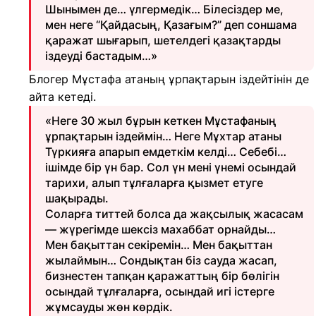
Шынымен де… үлгермедік… Білесіздер ме,
мен неге “Қайдасың, Қазағым?” деп соншама
қаражат шығарып, шетелдегі қазақтарды
іздеуді бастадым…»
Блогер Мұстафа атаның ұрпақтарын іздейтінін де
айта кетеді.
«Неге 30 жыл бұрын кеткен Мұстафаның
ұрпақтарын іздеймін… Неге Мұхтар атаны
Түркияға апарып емдеткім келді… Себебі…
ішімде бір үн бар. Сол үн мені үнемі осындай
тарихи, алып тұлғаларға қызмет етуге
шақырады.
Соларға титтей болса да жақсылық жасасам
— жүрегімде шексіз махаббат орнайды…
Мен бақыттан секіремін… Мен бақыттан
жылаймын… Сондықтан біз сауда жасап,
бизнестен тапқан қаражаттың бір бөлігін
осындай тұлғаларға, осындай игі істерге
жұмсауды жөн көрдік.