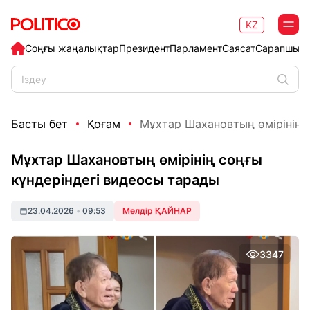
KZ
Соңғы жаңалықтар
Президент
Парламент
Саясат
Сарапшыл
Басты бет
Қоғам
Мұхтар Шахановтың өмірінің со
Мұхтар Шахановтың өмірінің соңғы
күндеріндегі видеосы тарады
23.04.2026
•
09:53
Мөлдір ҚАЙНАР
3347