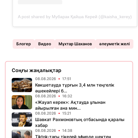
A post shared by Мубарак Қайша Керей (@kaisha_kerey)
Блогер
Видео
Мұхтар Шаханов
әлеуметік желі
Соңғы жаңалықтар
08.08.2026
17:51
Көкшетауда тұрғын 3,4 млн теңгелік
әшекейлері б...
08.08.2026
16:32
«Жауап керек»: Ақтауда ұлынан
айырылған ана мин...
08.08.2026
15:21
Шавкат Рахмоновтың отбасында қаралы
хабар
08.08.2026
14:38
Tiktok-тағы тікелей эфирде шектен