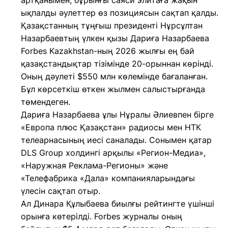
артқанымен, бұрынғы саяси элитаға жақын
ықпалды әулеттер өз позициясын сақтап қалды.
Қазақстанның тұңғыш президенті Нұрсұлтан
Назарбаевтың үлкен қызы Дариға Назарбаева
Forbes Kazakhstan-ның 2026 жылғы ең бай
қазақстандықтар тізімінде 20-орыннан көрінді.
Оның дәулеті $550 млн көлемінде бағаланған.
Бұл көрсеткіш өткен жылмен салыстырғанда
төмендеген.
Дариға Назарбаева ұлы Нұралы Әлиевпен бірге
«Европа плюс Қазақстан» радиосы мен НТК
телеарнасының иесі саналады. Сонымен қатар
DLS Group холдингі арқылы «Регион-Медиа»,
«Наружная Реклама-Регионы» және
«Телефабрика «Дала» компанияларындағы
үлесін сақтап отыр.
Ал Динара Құлыбаева биылғы рейтингте үшінші
орынға көтерілді. Forbes журналы оның