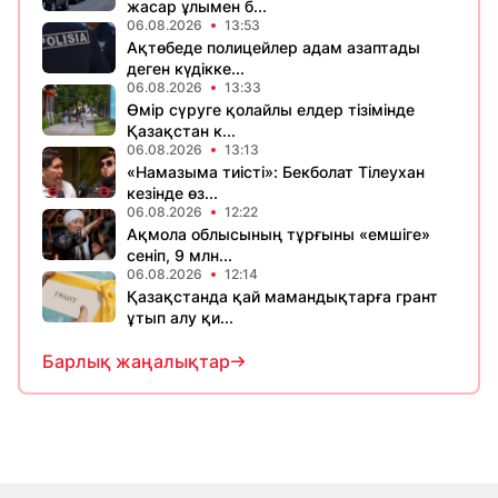
жасар ұлымен б...
06.08.2026
13:53
Ақтөбеде полицейлер адам азаптады
деген күдікке...
06.08.2026
13:33
Өмір сүруге қолайлы елдер тізімінде
Қазақстан к...
06.08.2026
13:13
«Намазыма тиісті»: Бекболат Тілеухан
кезінде өз...
06.08.2026
12:22
Ақмола облысының тұрғыны «емшіге»
сеніп, 9 млн...
06.08.2026
12:14
Қазақстанда қай мамандықтарға грант
ұтып алу қи...
Барлық жаңалықтар