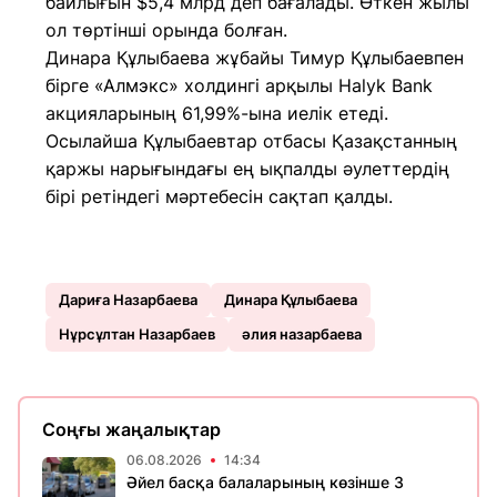
байлығын $5,4 млрд деп бағалады. Өткен жылы
ол төртінші орында болған.
Динара Құлыбаева жұбайы Тимур Құлыбаевпен
бірге «Алмэкс» холдингі арқылы Halyk Bank
акцияларының 61,99%-ына иелік етеді.
Осылайша Құлыбаевтар отбасы Қазақстанның
қаржы нарығындағы ең ықпалды әулеттердің
бірі ретіндегі мәртебесін сақтап қалды.
Дариға Назарбаева
Динара Құлыбаева
Нұрсұлтан Назарбаев
әлия назарбаева
Соңғы жаңалықтар
06.08.2026
14:34
Әйел басқа балаларының көзінше 3