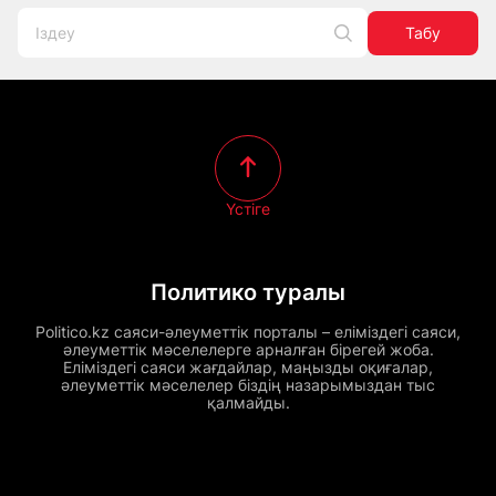
Табу
Үстіге
Политико туралы
Politico.kz саяси-әлеуметтік порталы – еліміздегі саяси,
әлеуметтік мәселелерге арналған бірегей жоба.
Еліміздегі саяси жағдайлар, маңызды оқиғалар,
әлеуметтік мәселелер біздің назарымыздан тыс
қалмайды.