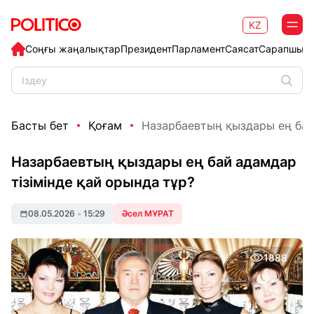
KZ
Соңғы жаңалықтар
Президент
Парламент
Саясат
Сарапшыл
Басты бет
Қоғам
Назарбаевтың қыздары ең бай а
Назарбаевтың қыздары ең бай адамдар
тізімінде қай орында тұр?
08.05.2026
•
15:29
Әсел МҰРАТ
1888