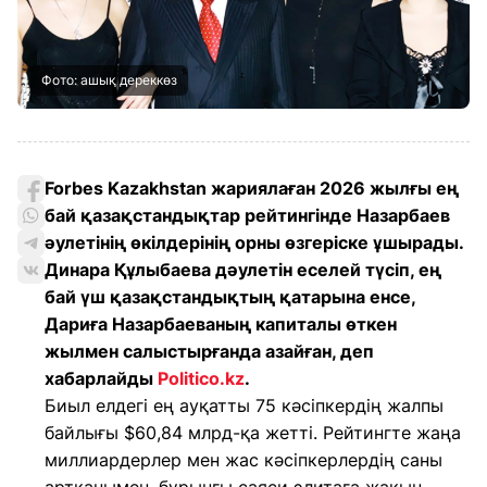
Фото: ашық дереккөз
Forbes Kazakhstan жариялаған 2026 жылғы ең
бай қазақстандықтар рейтингінде Назарбаев
әулетінің өкілдерінің орны өзгеріске ұшырады.
Динара Құлыбаева дәулетін еселей түсіп, ең
бай үш қазақстандықтың қатарына енсе,
Дариға Назарбаеваның капиталы өткен
жылмен салыстырғанда азайған, деп
хабарлайды
Politico.kz
.
Биыл елдегі ең ауқатты 75 кәсіпкердің жалпы
байлығы $60,84 млрд-қа жетті. Рейтингте жаңа
миллиардерлер мен жас кәсіпкерлердің саны