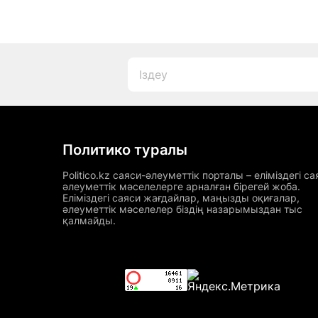
Политико туралы
Politico.kz саяси-әлеуметтік порталы – еліміздегі са
әлеуметтік мәселелерге арналған бірегей жоба.
Еліміздегі саяси жағдайлар, маңызды оқиғалар,
әлеуметтік мәселелер біздің назарымыздан тыс
қалмайды.