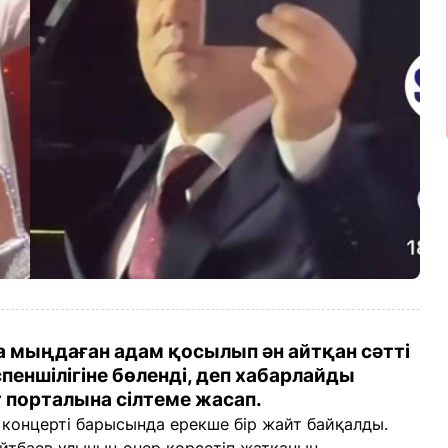
 мыңдаған адам қосылып ән айтқан сәтті
іспеншілігіне бөленді, деп хабарлайды
 порталына сілтеме жасап.
концерті барысында ерекше бір жайт байқалды.