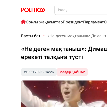
Соңғы жаңалықтар
Президент
Парламент
С
Басты бет
«Не деген мақтаныш»: Димаштың
«Не деген мақтаныш»: Димаш
әрекеті талқыға түсті
15.11.2025
•
14:26
Мөлдір ҚАЙНАР