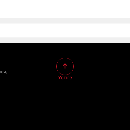
яси,
Үстіге