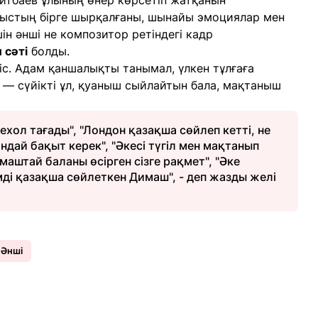
Айтбаев ұлының өнер көрсетіп жатқанын
ауыстың бірге шырқалғаны, шынайы эмоциялар мен
ін әнші не композитор ретіндегі кадр
 сәті
болды.
іс. Адам қаншалықты танымал, үлкен тұлғаға
 — сүйікті ұл, қуаныш сыйлайтын бала, мақтаныш
ехол тағады", "Лондон қазақша сөйлеп кетті, не
ндай бақыт керек", "Әкесі түгіл мен мақтанып
маштай баланы өсірген сізге рақмет", "Әке
ді қазақша сөйлеткен Димаш", - деп жазды желі
Әнші