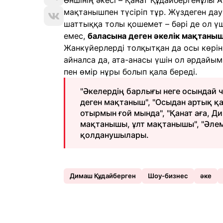
Әншінің әкесі – Қанат Құдайбергенұлы 
мақтанышпен түсіріп тұр. Жүздеген д
шаттыққа толы қошемет – бәрі де ол үш
емес,
баласына деген әкелік мақтаныш
Жанкүйерлерді толқытқан да осы көрін
айналса да, ата-анасы үшін ол әрдайым
пен өмір нұры болып қала береді.
"Әкелердің барлығы неге осындай ч
деген мақтаныш", "Осыдан артық қа
отырмын ғой мында", "Қанат аға, Ди
мақтанышы, ұлт мақтанышы", "Әлем
қолданушылары.
Димаш Құдайберген
Шоу-бизнес
әке