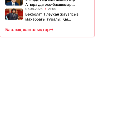
Атырауда экс-басшылар...
07.08.2026
21:09
Бекболат Тілеухан жауапсыз
махаббаты туралы: Қы...
Барлық жаңалықтар