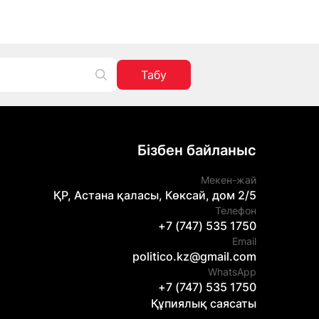
Табу
Бізбен байланыс
Мекен-жай
ҚР, Астана қаласы, Көксай, дом 2/5
Телефон
+7 (747) 535 1750
Email
politico.kz@gmail.com
WhatsApp
+7 (747) 535 1750
Құпиялық саясаты