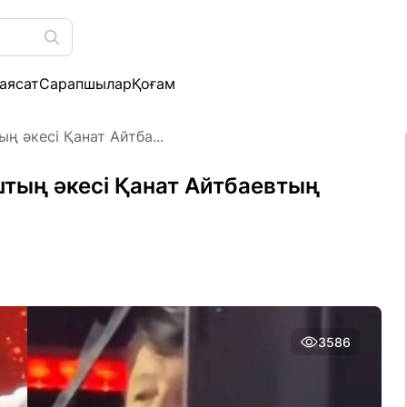
аясат
Сарапшылар
Қоғам
 әкесі Қанат Айтба...
тың әкесі Қанат Айтбаевтың
3586