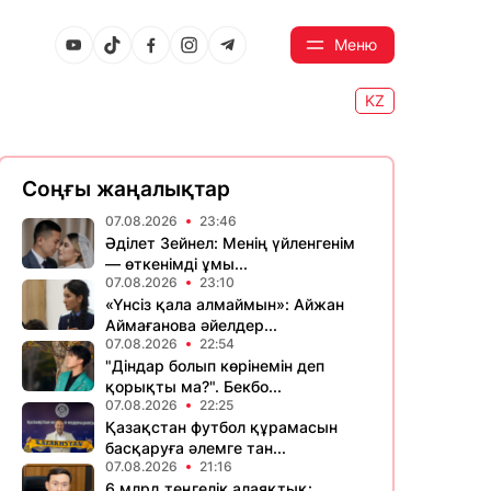
Меню
KZ
Соңғы жаңалықтар
07.08.2026
23:46
Әділет Зейнел: Менің үйленгенім
— өткенімді ұмы...
07.08.2026
23:10
«Үнсіз қала алмаймын»: Айжан
Аймағанова әйелдер...
07.08.2026
22:54
"Діндар болып көрінемін деп
қорықты ма?". Бекбо...
07.08.2026
22:25
Қазақстан футбол құрамасын
басқаруға әлемге тан...
07.08.2026
21:16
6 млрд теңгелік алаяқтық: