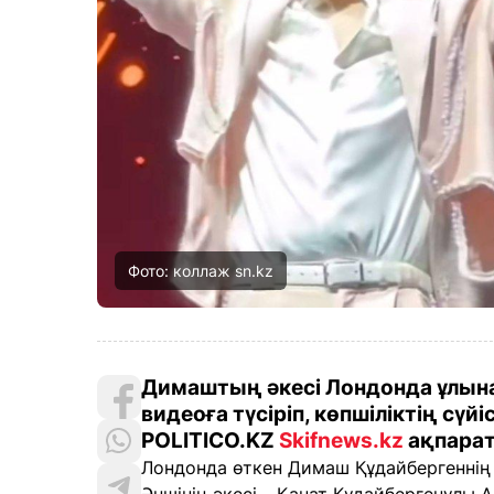
Фото: коллаж sn.kz
Димаштың әкесі Лондонда ұлына
видеоға түсіріп, көпшіліктің сүй
POLITICO.KZ
Skifnews.kz
ақпарат
Лондонда өткен Димаш Құдайбергеннің 