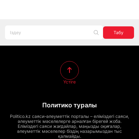
Табу
Үстіге
Политико туралы
Politico.kz саяси-әлеуметтік порталы – еліміздегі саяси,
әлеуметтік мәселелерге арналған бірегей жоба.
Еліміздегі саяси жағдайлар, маңызды оқиғалар,
әлеуметтік мәселелер біздің назарымыздан тыс
қалмайды.