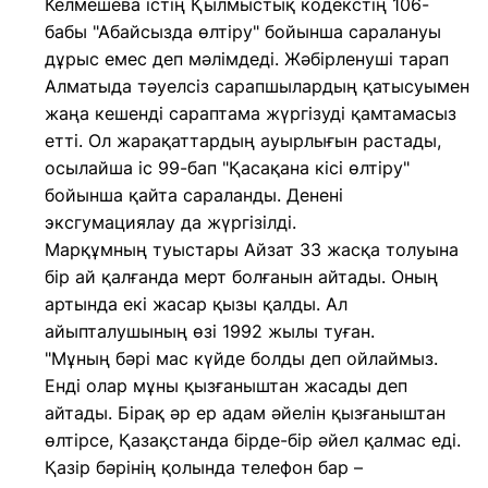
Келмешева істің Қылмыстық кодекстің 106-
бабы "Абайсызда өлтіру" бойынша саралануы
дұрыс емес деп мәлімдеді. Жәбірленуші тарап
Алматыда тәуелсіз сарапшылардың қатысуымен
жаңа кешенді сараптама жүргізуді қамтамасыз
етті. Ол жарақаттардың ауырлығын растады,
осылайша іс 99-бап "Қасақана кісі өлтіру"
бойынша қайта сараланды. Денені
эксгумациялау да жүргізілді.
Марқұмның туыстары Айзат 33 жасқа толуына
бір ай қалғанда мерт болғанын айтады. Оның
артында екі жасар қызы қалды. Ал
айыпталушының өзі 1992 жылы туған.
"Мұның бәрі мас күйде болды деп ойлаймыз.
Енді олар мұны қызғаныштан жасады деп
айтады. Бірақ әр ер адам әйелін қызғаныштан
өлтірсе, Қазақстанда бірде-бір әйел қалмас еді.
Қазір бәрінің қолында телефон бар –