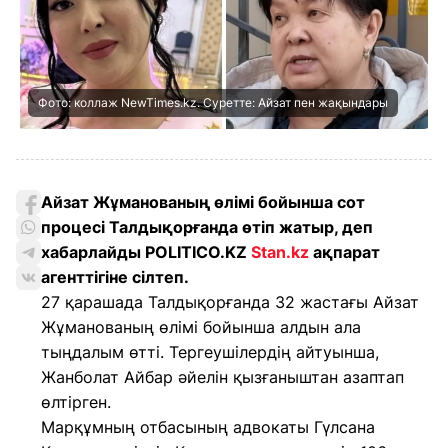
Фото: коллаж NewTimes.kz. Суретте: Айзат пен жақындары
Айзат Жұманованың өлімі бойынша сот
процесі Талдықорғанда өтіп жатыр, деп
хабарлайды POLITICO.KZ
Stan.kz
ақпарат
агенттігіне сілтеп.
27 қарашада Талдықорғанда 32 жастағы Айзат
Жұманованың өлімі бойынша алдын ала
тыңдалым өтті. Тергеушілердің айтуынша,
Жанболат Айбар әйелін қызғаныштан азаптап
өлтірген.
Марқұмның отбасының адвокаты Гүлсана