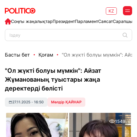
KZ
Соңғы жаңалықтар
Президент
Парламент
Саясат
Сарапшыл
Басты бет
Қоғам
"Ол жүкті болуы мүмкін": Айз
"Ол жүкті болуы мүмкін": Айзат
Жұманованың туыстары жаңа
деректерді бөлісті
27.11.2025
•
16:50
Мөлдір ҚАЙНАР
1549