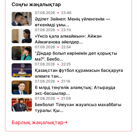
Соңғы жаңалықтар
07.08.2026
23:46
Әділет Зейнел: Менің үйленгенім —
өткенімді ұмы...
07.08.2026
23:10
«Үнсіз қала алмаймын»: Айжан
Аймағанова әйелдер...
07.08.2026
22:54
"Діндар болып көрінемін деп қорықты
ма?". Бекбо...
07.08.2026
22:25
Қазақстан футбол құрамасын басқаруға
әлемге тан...
07.08.2026
21:16
6 млрд теңгелік алаяқтық: Атырауда
экс-басшылар...
07.08.2026
21:09
Бекболат Тілеухан жауапсыз махаббаты
туралы: Қы...
Барлық жаңалықтар