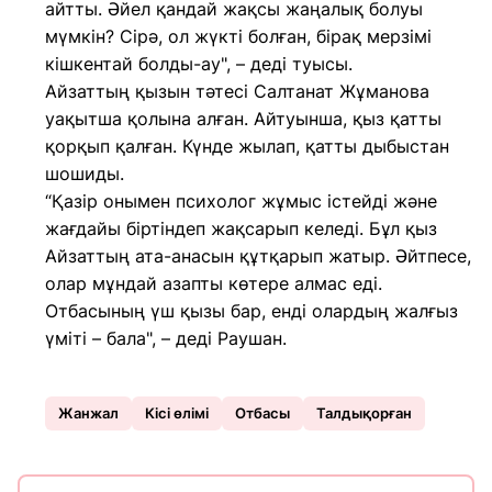
айтты. Әйел қандай жақсы жаңалық болуы
мүмкін? Сірә, ол жүкті болған, бірақ мерзімі
кішкентай болды-ау", – деді туысы.
Айзаттың қызын тәтесі Салтанат Жұманова
уақытша қолына алған. Айтуынша, қыз қатты
қорқып қалған. Күнде жылап, қатты дыбыстан
шошиды.
“Қазір онымен психолог жұмыс істейді және
жағдайы біртіндеп жақсарып келеді. Бұл қыз
Айзаттың ата-анасын құтқарып жатыр. Әйтпесе,
олар мұндай азапты көтере алмас еді.
Отбасының үш қызы бар, енді олардың жалғыз
үміті – бала", – деді Раушан.
Жанжал
Кісі өлімі
Отбасы
Талдықорған