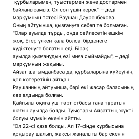
құрбыларымен, туыстармен және достармен
байланысамыз. Ол сол үшін керек", – деді
марқұмның тәтесі Раушан Дәуренбекова.
Оның айтуынша, қызғануға себеп те болмаған.
"Олар ауылда тұрды, онда сөйлесетін ешкім
жоқ. Егер үлкен қала болса, бірдеңеге
күдіктенуге болатын еді. Бірақ
ауылда қызғанудың өзі миға сыймайды", – деді
марқұмның жақыны.
Айзат шағымданбаса да, құрбыларына күйеуінің
қол көтеретінін айтқан.
Раушанның айтуынша, бәрі екі жасар баласының
көз алдында болған.
Қайғылы оқиға үш-төрт отбасы ғана тұратын
шағын ауылда болды. Туыстары Айзаттың жүкті
болуы мүмкін екенін айтты.
"Ол 22-сі қаза болды. Ал 17-сінде құрбысына
қоңырау шалып, жақсы жаңалығы бар екенін