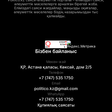
әлеуметтік мәселелерге арналған бірегей жоба.
Еліміздегі саяси жағдайлар, маңызды оқиғалар,
әлеуметтік мәселелер біздің назарымыздан тыс
қалмайды.
Бізбен байланыс
Мекен-жай
ҚР, Астана қаласы, Көксай, дом 2/5
Телефон
+7 (747) 535 1750
Email
politico.kz@gmail.com
WhatsApp
+7 (747) 535 1750
Құпиялық саясаты