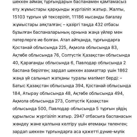
шеккен аймақ тұрғындарын баспанамен қамтамасыз
ету жұмыстары қарқынды жүргізіліп жатыр. Жалпы,
15103 тұрғын үй тексеріліп, 11186 нысанды бағалау
жұмыстары аяқталған; – қазіргі таңда 432 отбасы
бұзылған баспаналарының орнына жаңа үйлер мен
пәтерлерге ие болған. Атап айтқанда, тұрғындарға
Қостанай облысында 225, Ақмола облысында 83,
Ақтөбе облысында 76, Солтүстік Қазақстан облысында
40, Қарағанды облысында 6, Павлодар облысында 2
баспана берілген; зардап шеккен азаматтар үшін 1862
жаңа үй салынып жатқаны туралы мәлімет берді: –
Батыс Қазақстан облысында 394, Қостанай облысында
184, Атырау облысында 48, Ақтөбе облысында 494,
Ақмола облысында 273, Солтүстік Қазақстан
облысында 500, Павлодар облысында 5 тұрғын үйдің
құрылысы жүргізіліп жатыр. 2947 отбасыға баспанасын
жөндеу және қалпына келтіру үшін өтемақы төленген;
зардап шеккен тұрғындарға аса қажетті дүние-мүлік