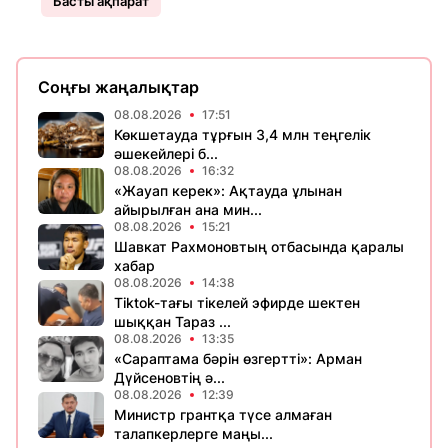
Басты ақпарат
Соңғы жаңалықтар
08.08.2026
17:51
Көкшетауда тұрғын 3,4 млн теңгелік
әшекейлері б...
08.08.2026
16:32
«Жауап керек»: Ақтауда ұлынан
айырылған ана мин...
08.08.2026
15:21
Шавкат Рахмоновтың отбасында қаралы
хабар
08.08.2026
14:38
Tiktok-тағы тікелей эфирде шектен
шыққан Тараз ...
08.08.2026
13:35
«Сараптама бәрін өзгертті»: Арман
Дүйсеновтің ә...
08.08.2026
12:39
Министр грантқа түсе алмаған
талапкерлерге маңы...