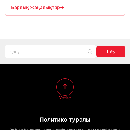
Барлық жаңалықтар
Табу
Үстіге
Политико туралы
Politico.kz саяси-әлеуметтік порталы – еліміздегі саяси,