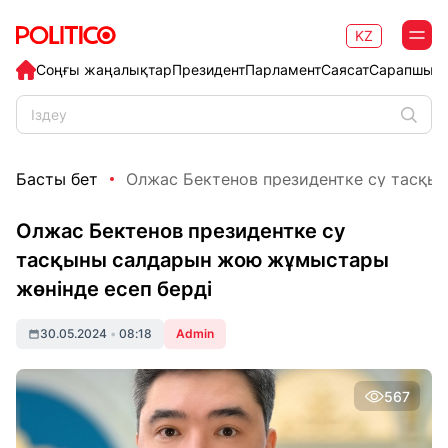
KZ
Соңғы жаңалықтар
Президент
Парламент
Саясат
Сарапшыл
Басты бет
Олжас Бектенов президентке су тасқыны
Олжас Бектенов президентке су
тасқыны салдарын жою жұмыстары
жөнінде есеп берді
30.05.2024
•
08:18
Admin
567