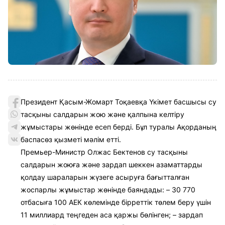
Президент Қасым-Жомарт Тоқаевқа Үкімет басшысы су
тасқыны салдарын жою және қалпына келтіру
жұмыстары жөнінде есеп берді. Бұл туралы Ақорданың
баспасөз қызметі мәлім етті.
Премьер-Министр Олжас Бектенов су тасқыны
салдарын жоюға және зардап шеккен азаматтарды
қолдау шараларын жүзеге асыруға бағытталған
жоспарлы жұмыстар жөнінде баяндады: – 30 770
отбасыға 100 АЕК көлемінде бірреттік төлем беру үшін
11 миллиард теңгеден аса қаржы бөлінген; – зардап