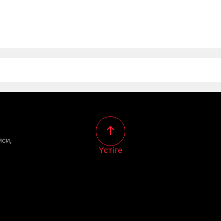
яси,
Үстіге