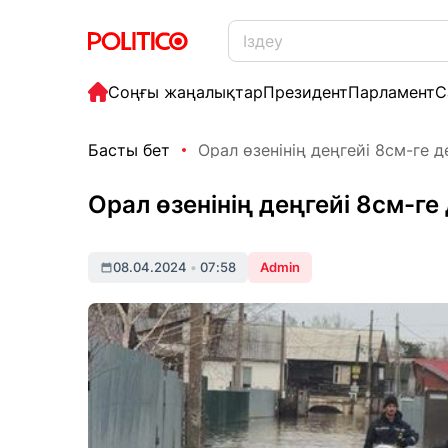
Соңғы жаңалықтар
Президент
Парламент
С
Басты бет
Орал өзенінің деңгейі 8см-ге д
Орал өзенінің деңгейі 8см-ге 
08.04.2024
•
07:58
Admin