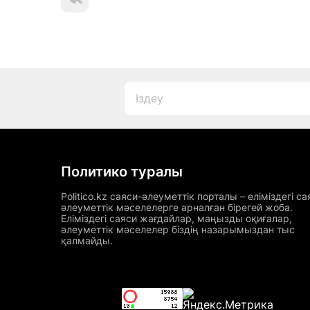
Политико туралы
Politico.kz саяси-әлеуметтік порталы – еліміздегі са
әлеуметтік мәселелерге арналған бірегей жоба.
Еліміздегі саяси жағдайлар, маңызды оқиғалар,
әлеуметтік мәселелер біздің назарымыздан тыс
қалмайды.