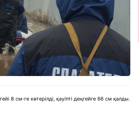
і 8 см-ге көтерілді, қауіпті деңгейге 66 см қалды.