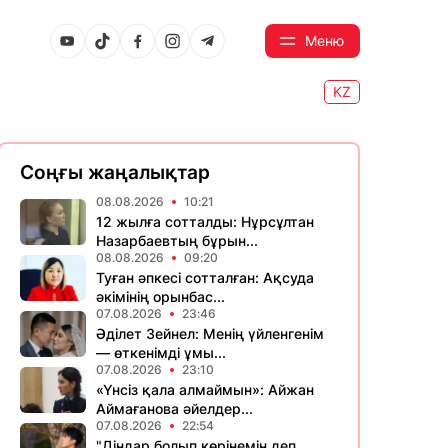
Меню
KZ
Соңғы жаңалықтар
08.08.2026
10:21
12 жылға сотталды: Нұрсұлтан
Назарбаевтың бұрын...
08.08.2026
09:20
Туған әпкесі сотталған: Ақсуда
әкімінің орынбас...
07.08.2026
23:46
Әділет Зейнел: Менің үйленгенім
— өткенімді ұмы...
07.08.2026
23:10
«Үнсіз қала алмаймын»: Айжан
Аймағанова әйелдер...
07.08.2026
22:54
"Діндар болып көрінемін деп