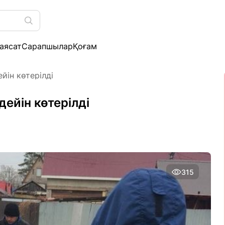
аясат
Сарапшылар
Қоғам
ейін көтерілді
дейін көтерілді
315