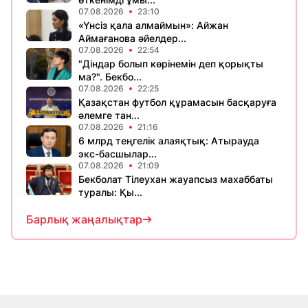
07.08.2026
23:10
«Үнсіз қала алмаймын»: Айжан
Аймағанова әйелдер...
07.08.2026
22:54
"Діндар болып көрінемін деп қорықты
ма?". Бекбо...
07.08.2026
22:25
Қазақстан футбол құрамасын басқаруға
әлемге тан...
07.08.2026
21:16
6 млрд теңгелік алаяқтық: Атырауда
экс-басшылар...
07.08.2026
21:09
Бекболат Тілеухан жауапсыз махаббаты
туралы: Қы...
Барлық жаңалықтар