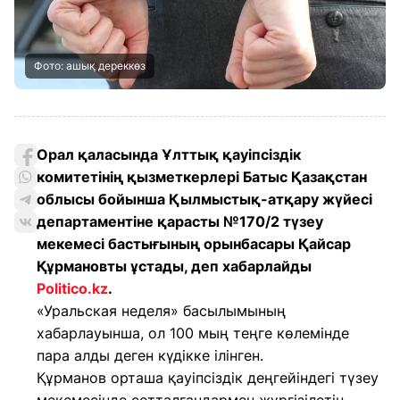
Фото: ашық дереккөз
Орал қаласында Ұлттық қауіпсіздік
комитетінің қызметкерлері Батыс Қазақстан
облысы бойынша Қылмыстық-атқару жүйесі
департаментіне қарасты №170/2 түзеу
мекемесі бастығының орынбасары Қайсар
Құрмановты ұстады, деп хабарлайды
Politico.kz
.
«Уральская неделя» басылымының
хабарлауынша, ол 100 мың теңге көлемінде
пара алды деген күдікке ілінген.
Құрманов орташа қауіпсіздік деңгейіндегі түзеу