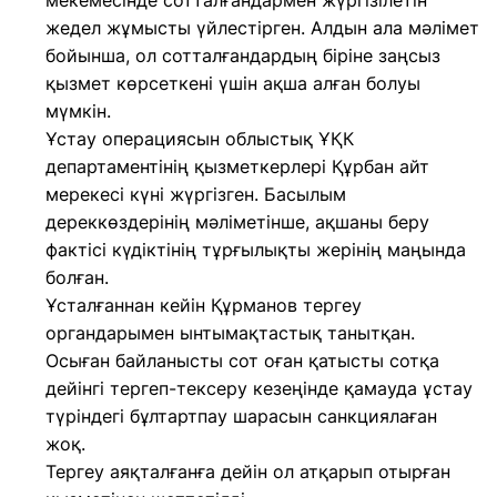
мекемесінде сотталғандармен жүргізілетін
жедел жұмысты үйлестірген. Алдын ала мәлімет
бойынша, ол сотталғандардың біріне заңсыз
қызмет көрсеткені үшін ақша алған болуы
мүмкін.
Ұстау операциясын облыстық ҰҚК
департаментінің қызметкерлері Құрбан айт
мерекесі күні жүргізген. Басылым
дереккөздерінің мәліметінше, ақшаны беру
фактісі күдіктінің тұрғылықты жерінің маңында
болған.
Ұсталғаннан кейін Құрманов тергеу
органдарымен ынтымақтастық танытқан.
Осыған байланысты сот оған қатысты сотқа
дейінгі тергеп-тексеру кезеңінде қамауда ұстау
түріндегі бұлтартпау шарасын санкциялаған
жоқ.
Тергеу аяқталғанға дейін ол атқарып отырған