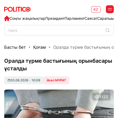
KZ
Соңғы жаңалықтар
Президент
Парламент
Саясат
Сарапшыл
Басты бет
Қоғам
Оралда түрме бастығының ор
Оралда түрме бастығының орынбасары
ұсталды
03.06.2026
•
10:09
Әсел МҰРАТ
1122