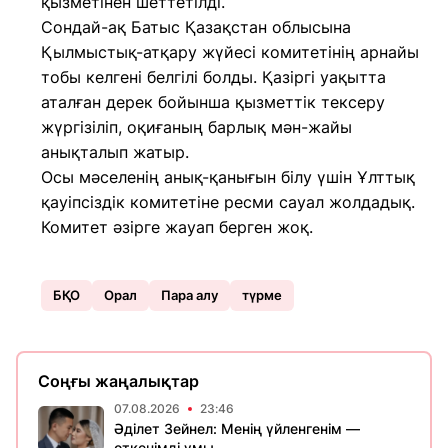
қызметінен шеттетілді.
Сондай-ақ Батыс Қазақстан облысына
Қылмыстық-атқару жүйесі комитетінің арнайы
тобы келгені белгілі болды. Қазіргі уақытта
аталған дерек бойынша қызметтік тексеру
жүргізіліп, оқиғаның барлық мән-жайы
анықталып жатыр.
Осы мәселенің анық-қанығын білу үшін Ұлттық
қауіпсіздік комитетіне ресми сауал жолдадық.
Комитет әзірге жауап берген жоқ.
БҚО
Орал
Пара алу
түрме
Соңғы жаңалықтар
07.08.2026
23:46
Әділет Зейнел: Менің үйленгенім —
өткенімді ұмы...