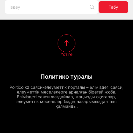
Табу
Үстіге
Политико туралы
Politico.kz саяси-әлеуметтік порталы – еліміздегі саяси,
әлеуметтік мәселелерге арналған бірегей жоба.
Еліміздегі саяси жағдайлар, маңызды оқиғалар,
әлеуметтік мәселелер біздің назарымыздан тыс
қалмайды.