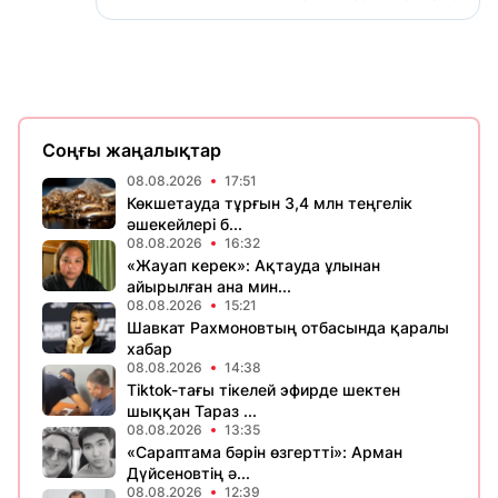
Соңғы жаңалықтар
08.08.2026
17:51
Көкшетауда тұрғын 3,4 млн теңгелік
әшекейлері б...
08.08.2026
16:32
«Жауап керек»: Ақтауда ұлынан
айырылған ана мин...
08.08.2026
15:21
Шавкат Рахмоновтың отбасында қаралы
хабар
08.08.2026
14:38
Tiktok-тағы тікелей эфирде шектен
шыққан Тараз ...
08.08.2026
13:35
«Сараптама бәрін өзгертті»: Арман
Дүйсеновтің ә...
08.08.2026
12:39