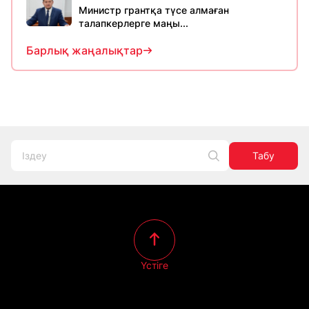
Министр грантқа түсе алмаған
талапкерлерге маңы...
Барлық жаңалықтар
Табу
Үстіге