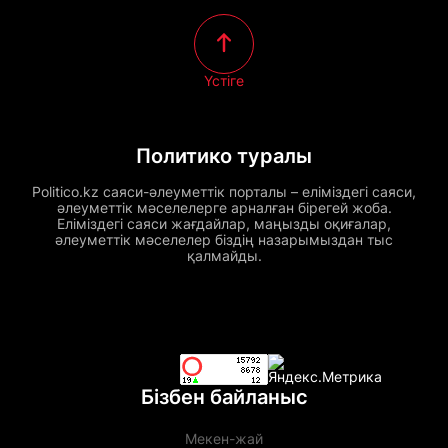
Үстіге
Политико туралы
Politico.kz саяси-әлеуметтік порталы – еліміздегі саяси,
әлеуметтік мәселелерге арналған бірегей жоба.
Еліміздегі саяси жағдайлар, маңызды оқиғалар,
әлеуметтік мәселелер біздің назарымыздан тыс
қалмайды.
Бізбен байланыс
Мекен-жай