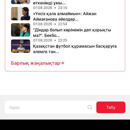
өткенімді ұмы...
07.08.2026
23:10
«Үнсіз қала алмаймын»: Айжан
Аймағанова әйелдер...
07.08.2026
22:54
"Діндар болып көрінемін деп қорықты
ма?". Бекбо...
07.08.2026
22:25
Қазақстан футбол құрамасын басқаруға
әлемге тан...
Барлық жаңалықтар
Табу