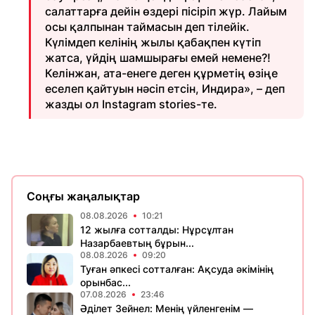
салаттарға дейін өздері пісіріп жүр. Лайым
осы қалпынан таймасын деп тілейік.
Күлімдеп келінің жылы қабақпен күтіп
жатса, үйдің шамшырағы емей немене?!
Келінжан, ата-енеге деген құрметің өзіңе
еселеп қайтуын нәсіп етсін, Индира», – деп
жазды ол Instagram stories-те.
Соңғы жаңалықтар
08.08.2026
10:21
12 жылға сотталды: Нұрсұлтан
Назарбаевтың бұрын...
08.08.2026
09:20
Туған әпкесі сотталған: Ақсуда әкімінің
орынбас...
07.08.2026
23:46
Әділет Зейнел: Менің үйленгенім —