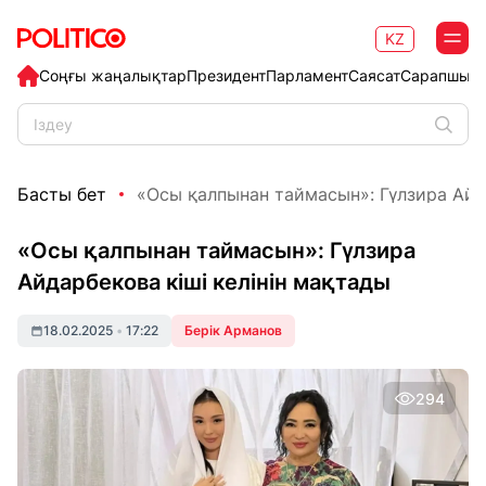
KZ
Соңғы жаңалықтар
Президент
Парламент
Саясат
Сарапшыл
Басты бет
«Осы қалпынан таймасын»: Гүлзира Айда
«Осы қалпынан таймасын»: Гүлзира
Айдарбекова кіші келінін мақтады
18.02.2025
•
17:22
Берік Арманов
294