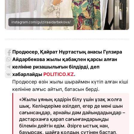
instagram.com/gulziraaidarbekova/
Продюсер, Қайрат Нұртастың анасы Гүлзира
Айдарбекова жылы қабақпен қарсы алған
келініне ризашылығын білдірді, деп
хабарлайды
POLITICO.KZ
.
Продюсер өзін жылы шыраймен күтіп алған кіші
келініне алғыс айтып, батасын берді.
«Жылы ұяның қадірін білу үшін ұзақ жолға
шық. Келіндеріме әзілдеп, егер де мені шын
сағынсаңдар, арнайы дәм дайындадыңдар –
дастарханға қарап сағынғандарыңды
білемін дейтін едім. Әзірге ыстық нан,
бауырсақ, шайға қолдың сүтінен бастап,