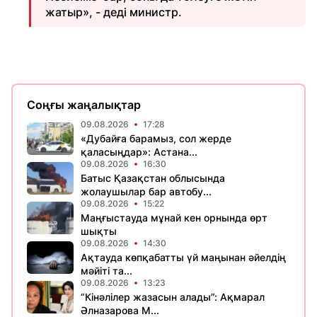
жатыр», - деді министр.
Соңғы жаңалықтар
09.08.2026
17:28
«Дубайға барамыз, сол жерде
қаласыңдар»: Астана...
09.08.2026
16:30
Батыс Қазақстан облысында
жолаушылар бар автобу...
09.08.2026
15:22
Маңғыстауда мұнай кен орнында өрт
шықты
09.08.2026
14:30
Ақтауда көпқабатты үй маңынан әйелдің
мәйіті та...
09.08.2026
13:23
“Кінәлілер жазасын алады”: Ақмарал
Әлназарова М...