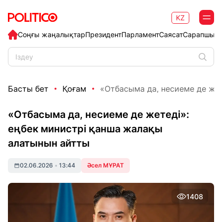
KZ
Соңғы жаңалықтар
Президент
Парламент
Саясат
Сарапшыл
Басты бет
Қоғам
«Отбасыма да, несиеме де жете
«Отбасыма да, несиеме де жетеді»:
еңбек министрі қанша жалақы
алатынын айтты
02.06.2026
•
13:44
Әсел МҰРАТ
1408