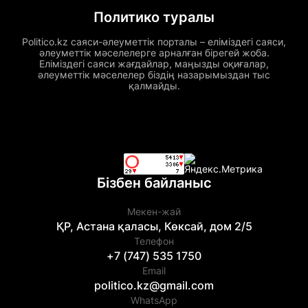
Политико туралы
Politico.kz саяси-әлеуметтік порталы – еліміздегі саяси,
әлеуметтік мәселелерге арналған бірегей жоба.
Еліміздегі саяси жағдайлар, маңызды оқиғалар,
әлеуметтік мәселелер біздің назарымыздан тыс
қалмайды.
Бізбен байланыс
Мекен-жай
ҚР, Астана қаласы, Көксай, дом 2/5
Телефон
+7 (747) 535 1750
Email
politico.kz@gmail.com
WhatsApp