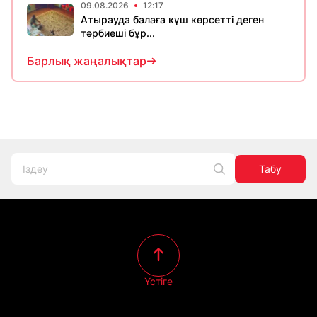
09.08.2026
12:17
Атырауда балаға күш көрсетті деген
тәрбиеші бұр...
Барлық жаңалықтар
Табу
Үстіге