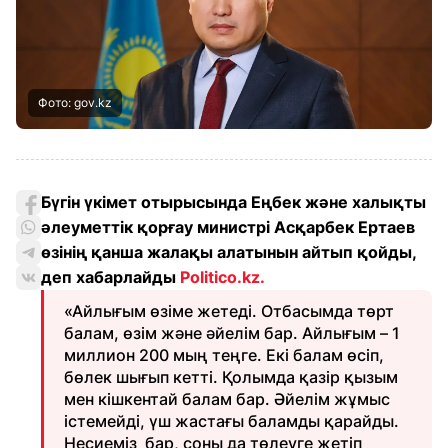
Фото: gov.kz
Бүгін үкімет отырысында Еңбек және халықты
әлеуметтік қорғау министрі Асқарбек Ертаев
өзінің қанша жалақы алатынын айтып қойды,
деп хабарлайды
Politico.kz
.
«Айлығым өзіме жетеді. Отбасымда төрт
балам, өзім және әйелім бар. Айлығым – 1
миллион 200 мың теңге. Екі балам өсіп,
бөлек шығып кетті. Қолымда қазір қызым
мен кішкентай балам бар. Әйелім жұмыс
істемейді, үш жастағы баламды қарайды.
Несиеміз бар, соны да төлеуге жетіп