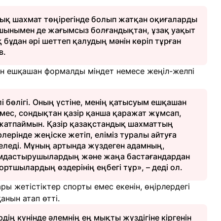
дық шахмат төңірегінде болып жатқан оқиғаларды
шынымен де жағымсыз болғандықтан, ұзақ уақыт
 бұдан әрі шеттеп қалудың мәнін көріп тұрған
в.
шін ешқашан формалды міндет немесе жеңіл-желпі
улі бөлігі. Оның үстіне, менің қатысуым ешқашан
мес, сондықтан қазір қанша қаражат жұмсап,
 жатпаймын. Қазір қазақстандық шахматтың
рлерінде жеңіске жетіп, еліміз туралы айтуға
келеді. Мұның артында жүздеген адамның,
ымдастырушылардың және жаңа бастағандардан
ортшылардың өздерінің еңбегі тұр», – деді ол.
 жетістіктер спорты емес екенін, өңірлердегі
нын атап өтті.
ң күнінде әлемнің ең мықты жүздігіне кіргенін