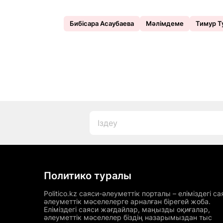
Бибісара Асаубаева
Мәлімдеме
Тимур Т
Политико туралы
Politico.kz саяси-әлеуметтік порталы – еліміздегі са
әлеуметтік мәселелерге арналған бірегей жоба.
Еліміздегі саяси жағдайлар, маңызды оқиғалар,
әлеуметтік мәселелер біздің назарымыздан тыс