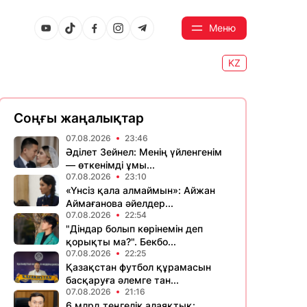
Меню
KZ
Соңғы жаңалықтар
07.08.2026
23:46
Әділет Зейнел: Менің үйленгенім
— өткенімді ұмы...
07.08.2026
23:10
«Үнсіз қала алмаймын»: Айжан
Аймағанова әйелдер...
07.08.2026
22:54
"Діндар болып көрінемін деп
қорықты ма?". Бекбо...
07.08.2026
22:25
Қазақстан футбол құрамасын
басқаруға әлемге тан...
07.08.2026
21:16
6 млрд теңгелік алаяқтық: