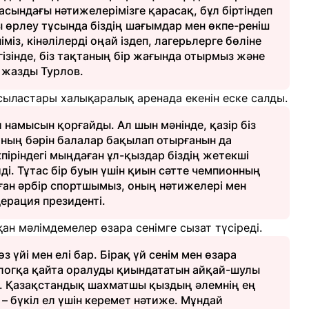
сындағы нәтижелерімізге қарасақ, бұл біртіндеп
сы өрлеу тұсында біздің шағымдар мен өкпе-реніш
міз, кінәлілерді оңай іздеп, лагерьлерге бөліне
ізінде, біз тақтаның бір жағында отырмыз және
 жазды Турлов.
ыластары халықаралық аренада екенін еске салды.
л намысын қорғайды. Ал шын мәнінде, қазір біз
ұның бәрін балалар бақылап отырғанын да
кпіріндегі мыңдаған ұл-қыздар біздің жетекші
і. Тұтас бір буын үшін қиын сәтте чемпионның
ған әрбір спортшымыз, оның нәтижелері мен
ерация президенті.
н мәлімдемелер өзара сенімге сызат түсіреді.
үйі мен елі бар. Бірақ үй сенім мен өзара
алогқа қайта оралуды қиындататын айқай-шулы
. Қазақстандық шахматшы қыздың әлемнің ең
– бүкіл ел үшін керемет нәтиже. Мұндай