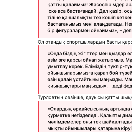
қатты қалаймыз! Жасөспірімдер ара
іске аса бастағандай. Дәл қазір, о
тіліне қаншалықты тез көшіп кеткені
бастағанымыз мені алаңдатады. Нег
бір фигуралармен ойнаймыз», – деп
Ол отандық спортшылардың басты қарс
«Онда біздің жігіттер мен қыздар е
өзімізге қарсы ойнап жатырмыз. М
ұмытпау керек. Еліміздің түкпір-тү
ойыншыларымызға қарап бой түзейд
өзін қалай ұстайтыны маңызды. Ма
қиындықтары маңызды», – деді фед
Турловтың сөзінше, дауысы қатты шыққа
«Олардың әрқайсысының артында өз 
құрметке негізделеді. Қалыпты ди
мәлімдемелер оны тек шайқалтады
мықты ойыншылары қатарына кіруі 