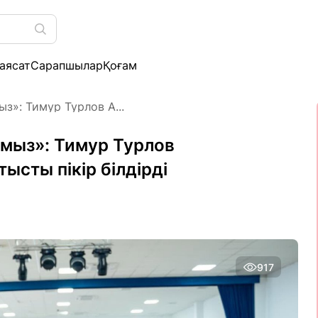
аясат
Сарапшылар
Қоғам
з»: Тимур Турлов А...
рмыз»: Тимур Турлов
сты пікір білдірді
917