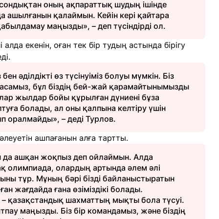
, сондықтан оның ақпараттық шудың ішінде
а ашылғанын қалаймын. Кейін кері қайтара
абылдамау маңызды», – деп түсіндірді ол.
алда екенін, оған тек бір тудың астында бірігу
ді.
н әділдікті өз түсінуіміз болуы мүмкін. Біз
ласамыз, бұл біздің бей-жай қарамайтынымызды
ялар жылдар бойы құрылған дүниені бұза
лтуға болады, ал оны қалпына келтіру үшін
ып оралмайды», – деді Турлов.
әлеуетін ашпағанын алға тартты.
зын да ашқан жоқпыз деп ойлаймын. Алда
қ олимпиада, олардың артында әлем әлі
уыны тұр. Мұның бәрі бізді байланыстыратын
н жағдайда ғана өзіміздікі болады.
– қазақстандық шахматтың мықты бола түсуі.
пау маңызды. Біз бір командамыз, және біздің