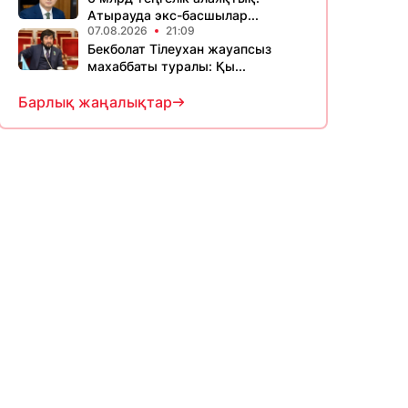
Атырауда экс-басшылар...
07.08.2026
21:09
Бекболат Тілеухан жауапсыз
махаббаты туралы: Қы...
Барлық жаңалықтар