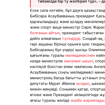
төбемізде бір ту желбіреп тұр», – де
Еске сала кетейік, бұл дауға қазақст
Бибісара Асаубаеваның президент Қа
қаржыландыру және қолдау мәселелерін
және спорт вице-министрі Серік Жара
болғанын айтып
, президент табыстаған
дейін алмағанын
түсіндірді
. Сондай-ақ
гөрі ақшаны бірінші орынға қою тенде
Бибісараның бұл үндеуі қысқы Олимп
қағылғаны туралы
мәлімдемесінен
кейін
кезде министрлік
мәселені шешіп
, спор
кәсіпқой бокстан әлем чемпионы Ангел
Асаубаеваның соңғы мәлімдемесі мини
министрінің басқа бағытты ұстанып оты
депутаты Мұрат Әбенов
қолдап
, шахма
екенін меңзеді. Сонымен қатар, спортш
өткені және Президент әкімшілігінде жұ
ағасы туралы желіде
жазба жариялады