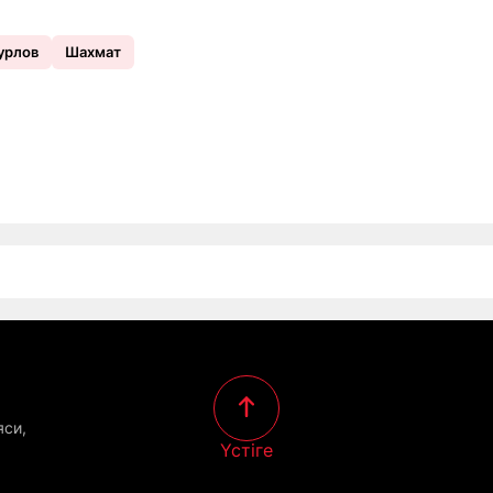
урлов
Шахмат
яси,
Үстіге