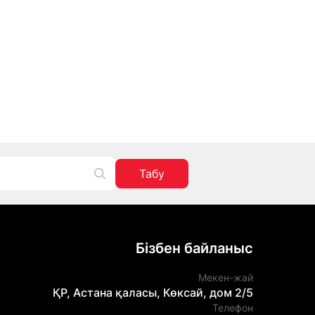
Табу
Бізбен байланыс
Мекен-жай
ҚР, Астана қаласы, Көксай, дом 2/5
Телефон