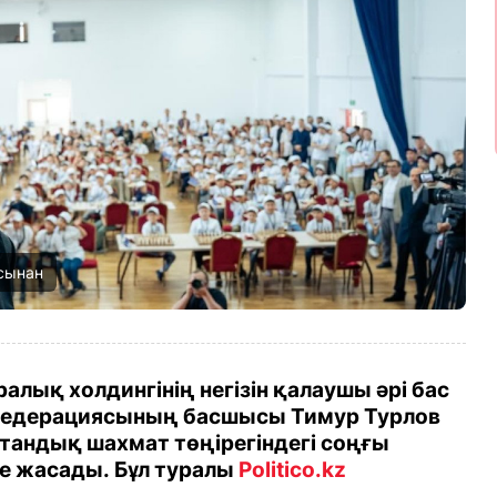
сынан
алық холдингінің негізін қалаушы әрі бас
федерациясының басшысы Тимур Турлов
тандық шахмат төңірегіндегі соңғы
е жасады. Бұл туралы
Politico.kz