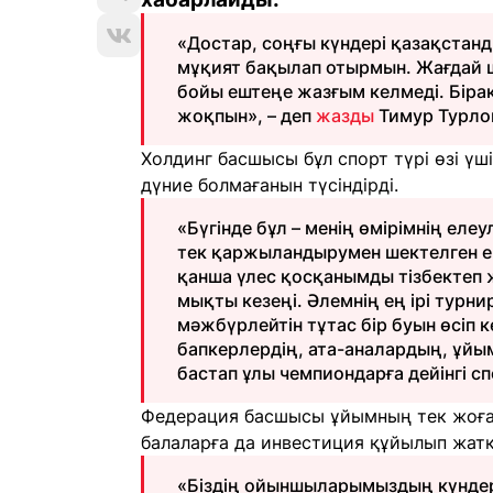
«Достар, соңғы күндері қазақстан
мұқият бақылап отырмын. Жағдай 
бойы ештеңе жазғым келмеді. Бірақ
жоқпын», – деп
жазды
Тимур Турло
Холдинг басшысы бұл спорт түрі өзі ү
дүние болмағанын түсіндірді.
«Бүгінде бұл – менің өмірімнің еле
тек қаржыландырумен шектелген е
қанша үлес қосқанымды тізбектеп
мықты кезеңі. Әлемнің ең ірі турни
мәжбүрлейтін тұтас бір буын өсіп 
бапкерлердің, ата-аналардың, ұй
бастап ұлы чемпиондарға дейінгі сп
Федерация басшысы ұйымның тек жоғары
балаларға да инвестиция құйылып жатқа
«Біздің ойыншыларымыздың күндерді