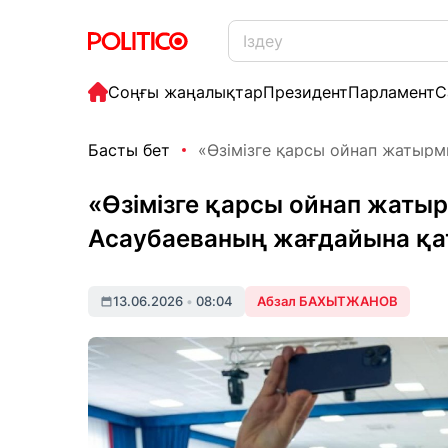
Соңғы жаңалықтар
Президент
Парламент
С
Басты бет
«Өзімізге қарсы ойнап жатырмы
«Өзімізге қарсы ойнап жаты
Асаубаеваның жағдайына қаты
13.06.2026
•
08:04
Абзал БАХЫТЖАНОВ