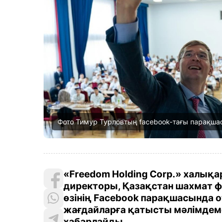
Фото Тимур Турловтың facebook-тағы парақша
«Freedom Holding Corp.» халықар
директоры, Қазақстан шахмат 
өзінің Facebook парақшасында о
жағдайларға қатысты мәлімдем
хабарлайды.