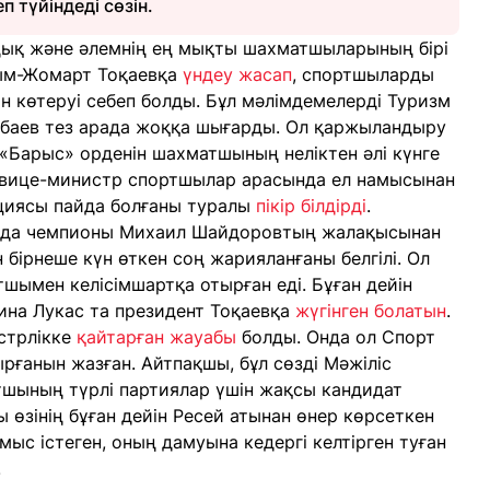
п түйіндеді сөзін.
андық және әлемнің ең мықты шахматшыларының бірі
сым-Жомарт Тоқаевқа
үндеу жасап
, спортшыларды
 көтеруі себеп болды. Бұл мәлімдемелерді Туризм
сбаев тез арада жоққа шығарды. Ол қаржыландыру
 «Барыс» орденін шахматшының неліктен әлі күнге
, вице-министр спортшылар арасында ел намысынан
нциясы пайда болғаны туралы
пікір білдірді
.
иада чемпионы Михаил Шайдоровтың жалақысынан
 бірнеше күн өткен соң жарияланғаны белгілі. Ол
тшымен келісімшартқа отырған еді. Бұған дейін
ина Лукас та президент Тоқаевқа
жүгінген болатын
.
стрлікке
қайтарған жауабы
болды. Онда ол Спорт
рғанын жазған. Айтпақшы, бұл сөзді Мәжіліс
тшының түрлі партиялар үшін жақсы кандидат
ы өзінің бұған дейін Ресей атынан өнер көрсеткен
мыс істеген, оның дамуына кедергі келтірген туған
.