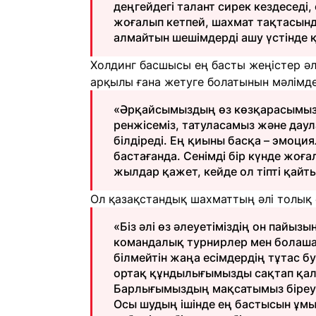
деңгейдегі талант сирек кездеседі
жоғалып кетпей, шахмат тақтасынд
алмайтын шешімдерді ашу үстінде қ
Холдинг басшысы ең басты жеңістер әлі 
арқылы ғана жетуге болатынын мәлімде
«Әрқайсымыздың өз көзқарасымыз бе
ренжісеміз, татуласамыз және дау
білдіреді. Ең қиыны басқа – эмоци
бастағанда. Сенімді бір күнде жоға
жылдар қажет, кейде ол тіпті қайт
Ол қазақстандық шахматтың әлі толық 
«Біз әлі өз әлеуетіміздің он пайы
командалық турнирлер мен болаша
білмейтін жаңа есімдердің тұтас б
ортақ құндылығымызды сақтап қалға
Барлығымыздың мақсатымыз біреу 
Осы шудың ішінде ең бастысын ұмыт