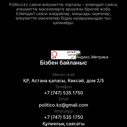
Politico.kz саяси-әлеуметтік порталы – еліміздегі саяси,
әлеуметтік мәселелерге арналған бірегей жоба.
Еліміздегі саяси жағдайлар, маңызды оқиғалар,
әлеуметтік мәселелер біздің назарымыздан тыс
қалмайды.
Бізбен байланыс
Мекен-жай
ҚР, Астана қаласы, Көксай, дом 2/5
Телефон
+7 (747) 535 1750
Email
politico.kz@gmail.com
WhatsApp
+7 (747) 535 1750
Құпиялық саясаты