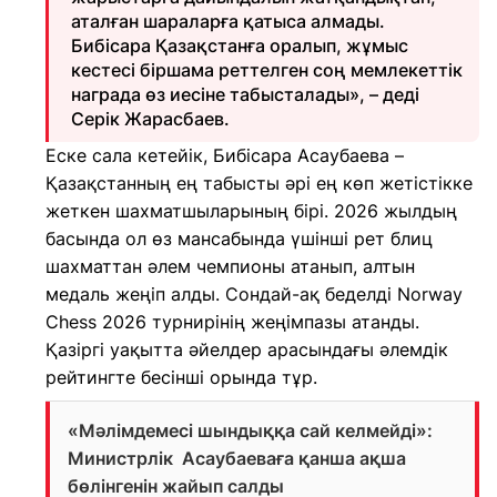
аталған шараларға қатыса алмады.
Бибісара Қазақстанға оралып, жұмыс
кестесі біршама реттелген соң мемлекеттік
награда өз иесіне табысталады», – деді
Серік Жарасбаев.
Еске сала кетейік, Бибісара Асаубаева –
Қазақстанның ең табысты әрі ең көп жетістікке
жеткен шахматшыларының бірі. 2026 жылдың
басында ол өз мансабында үшінші рет блиц
шахматтан әлем чемпионы атанып, алтын
медаль жеңіп алды. Сондай-ақ беделді Norway
Chess 2026 турнирінің жеңімпазы атанды.
Қазіргі уақытта әйелдер арасындағы әлемдік
рейтингте бесінші орында тұр.
«Мәлімдемесі шындыққа сай келмейді»:
Министрлік Асаубаеваға қанша ақша
бөлінгенін жайып салды