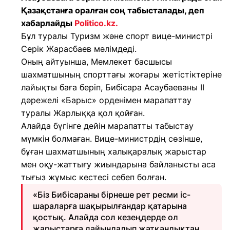
Қазақстанға оралған соң табысталады, деп
хабарлайды
Politico.kz
.
Бұл туралы Туризм және спорт вице-министрі
Серік Жарасбаев мәлімдеді.
Оның айтуынша, Мемлекет басшысы
шахматшының спорттағы жоғары жетістіктеріне
лайықты баға беріп, Бибісара Асаубаеваны II
дәрежелі «Барыс» орденімен марапаттау
туралы Жарлыққа қол қойған.
Алайда бүгінге дейін марапатты табыстау
мүмкін болмаған. Вице-министрдің сөзінше,
бұған шахматшының халықаралық жарыстар
мен оқу-жаттығу жиындарына байланысты аса
тығыз жұмыс кестесі себеп болған.
«Біз Бибісараны бірнеше рет ресми іс-
шараларға шақырылғандар қатарына
қостық. Алайда сол кезеңдерде ол
жарыстарға дайындалып жатқандықтан,