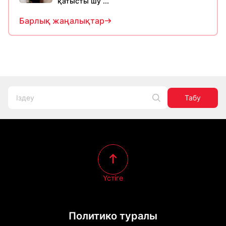
қатысты шу ...
Барлық жаңалықтар
Табу
Үстіге
Политико туралы