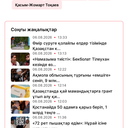
Қасым-Жомарт Тоқаев
Соңғы жаңалықтар
06.08.2026
13:33
Өмір сүруге қолайлы елдер тізімінде
Қазақстан к...
06.08.2026
13:13
«Намазыма тиісті»: Бекболат Тілеухан
кезінде өз...
06.08.2026
12:22
Ақмола облысының тұрғыны «емшіге»
сеніп, 9 млн...
06.08.2026
12:14
Қазақстанда қай мамандықтарға грант
ұтып алу қи...
06.08.2026
12:03
Қостанайда 50 адамға қарыз беріп, 1
млрд теңге ...
06.08.2026
11:36
«72 рет пышақтар едім»: Нұрай ісіне