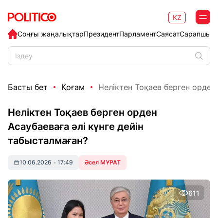
KZ
Соңғы жаңалықтар
Президент
Парламент
Саясат
Сарапшыл
Басты бет
Қоғам
Неліктен Тоқаев берген орден А
Неліктен Тоқаев берген орден
Асаубаеваға әлі күнге дейін
табысталмаған?
10.06.2026
•
17:49
Әсел МҰРАТ
611