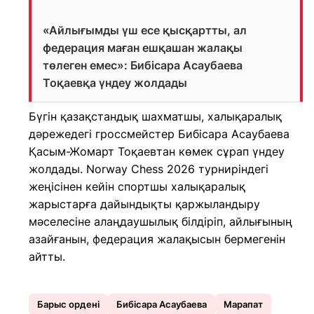
«Айлығымды үш есе қысқартты, ал
федерация маған ешқашан жалақы
төлеген емес»: Бибісара Асаубаева
Тоқаевқа үндеу жолдады
Бүгін қазақстандық шахматшы, халықаралық
дәрежедегі гроссмейстер Бибісара Асаубаева
Қасым-Жомарт Тоқаевтан көмек сұрап үндеу
жолдады. Norway Chess 2026 турниріндегі
жеңісінен кейін спортшы халықаралық
жарыстарға дайындықты қаржыландыру
мәселесіне алаңдаушылық білдіріп, айлығының
азайғанын, федерация жалақысын бермегенін
айтты.
Барыс ордені
Бибісара Асаубаева
Марапат