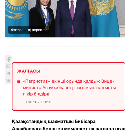
Фото: ашық дереккөз
ЖАЛҒАСЫ
«Патриотизм екінші орында қалды»: Вице-
министр Асаубаеваның шағымына қатысты
пікір білдірді
10.06.2026, 18:33
Қазақстандық шахматшы Бибісара
Асаубаеваға берілген мемлекеттік награда оған