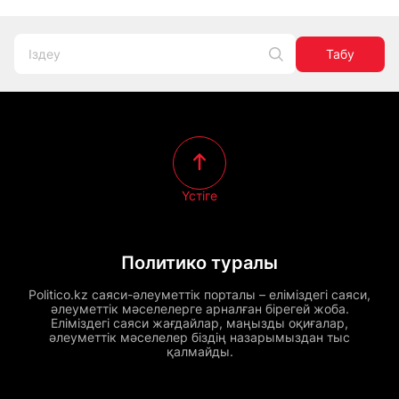
Табу
Үстіге
Политико туралы
Politico.kz саяси-әлеуметтік порталы – еліміздегі саяси,
әлеуметтік мәселелерге арналған бірегей жоба.
Еліміздегі саяси жағдайлар, маңызды оқиғалар,
әлеуметтік мәселелер біздің назарымыздан тыс
қалмайды.