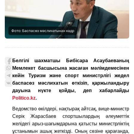
Фото: Баспасөз мәслихатынан кадр
Белгілі шахматшы Бибісара Асаубаеваның
Мемлекет басшысына жасаған мәлімдемесінен
кейін Туризм және спорт министрлігі жедел
баспасөз мәслихатын өткізіп, қаржыландыру
дауына нүкте қойды, деп хабарлайды
Politico.kz
.
Ведомство өкілдері, нақтырақ айтсақ, вице-министр
Серік Жарасбаев спортшылардың әлеуметтік
желідегі арыз-шағымдарына қатысты министрліктің
ұстанымын ашық жеткізді. Оның сөзіне қарағанда,