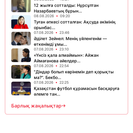
12 жылға сотталды: Нұрсұлтан
Назарбаевтың бұрын...
08.08.2026
09:20
Туған әпкесі сотталған: Ақсуда әкімінің
орынбас...
07.08.2026
23:46
Әділет Зейнел: Менің үйленгенім —
өткенімді ұмы...
07.08.2026
23:10
«Үнсіз қала алмаймын»: Айжан
Аймағанова әйелдер...
07.08.2026
22:54
"Діндар болып көрінемін деп қорықты
ма?". Бекбо...
07.08.2026
22:25
Қазақстан футбол құрамасын басқаруға
әлемге тан...
Барлық жаңалықтар