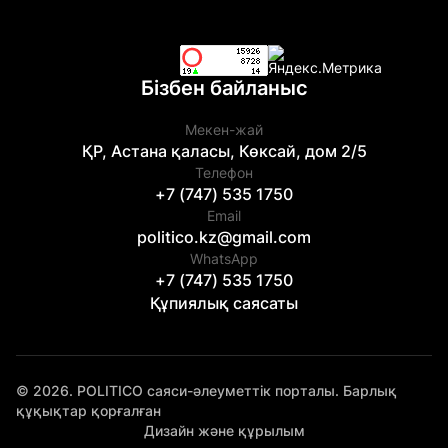
Бізбен байланыс
Мекен-жай
ҚР, Астана қаласы, Көксай, дом 2/5
Телефон
+7 (747) 535 1750
Email
politico.kz@gmail.com
WhatsApp
+7 (747) 535 1750
Құпиялық саясаты
© 2026. POLITICO саяси-әлеуметтік порталы. Барлық
құқықтар қорғалған
Дизайн және құрылым