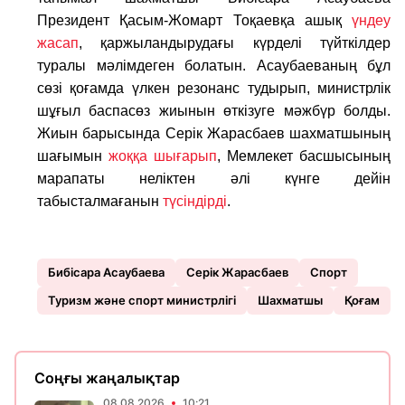
Президент Қасым-Жомарт Тоқаевқа ашық
үндеу
жасап
, қаржыландырудағы күрделі түйткілдер
туралы мәлімдеген болатын. Асаубаеваның бұл
сөзі қоғамда үлкен резонанс тудырып, министрлік
шұғыл баспасөз жиынын өткізуге мәжбүр болды.
Жиын барысында Серік Жарасбаев шахматшының
шағымын
жоққа шығарып
, Мемлекет басшысының
марапаты неліктен әлі күнге дейін
табысталмағанын
түсіндірді
.
Бибісара Асаубаева
Серік Жарасбаев
Спорт
Туризм және спорт министрлігі
Шахматшы
Қоғам
Соңғы жаңалықтар
08.08.2026
10:21