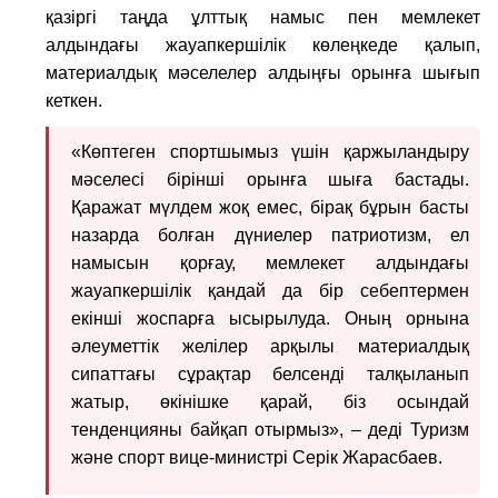
қазіргі таңда ұлттық намыс пен мемлекет
алдындағы жауапкершілік көлеңкеде қалып,
материалдық мәселелер алдыңғы орынға шығып
кеткен.
«Көптеген спортшымыз үшін қаржыландыру
мәселесі бірінші орынға шыға бастады.
Қаражат мүлдем жоқ емес, бірақ бұрын басты
назарда болған дүниелер патриотизм, ел
намысын қорғау, мемлекет алдындағы
жауапкершілік қандай да бір себептермен
екінші жоспарға ысырылуда. Оның орнына
әлеуметтік желілер арқылы материалдық
сипаттағы сұрақтар белсенді талқыланып
жатыр, өкінішке қарай, біз осындай
тенденцияны байқап отырмыз», – деді Туризм
және спорт вице-министрі Серік Жарасбаев.