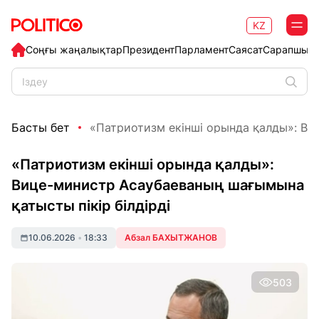
KZ
Соңғы жаңалықтар
Президент
Парламент
Саясат
Сарапшыл
Басты бет
«Патриотизм екінші орында қалды»: Виц
«Патриотизм екінші орында қалды»:
Вице-министр Асаубаеваның шағымына
қатысты пікір білдірді
10.06.2026
•
18:33
Абзал БАХЫТЖАНОВ
503