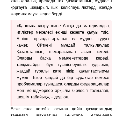
халықаралық аренада тек Қазақстанның мүддесін
қорғауға шақырып, ішкі келіспеушіліктерді желіде
жарияламауға кеңес берді.
«Қаржыландыру және басқа да материалдық
игіліктер мәселесі екінші кезекте қалуы тиіс.
Бірінші орында әрқашан ел мүддесі тұруы
қажет. Өйткені мұндай талқылаулар
Қазақстанның шекарасынан асып кетеді.
Оларды басқа мемлекеттерде көреді,
талқылайды, бұл түсініспеушілік тудырып,
жағдай туралы қате пікір қалыптастыруы
мүмкін. Егер қандай да бір сұрақтар немесе
проблемалар туындаса, оларды федерациялар
мен менеджерлер арқылы бірлесіп талқылап,
шешім табайық», – деді ол.
Еске сала кетейік, осыған дейін қазақстандық
танымал шахматшы Бибісара Асаубаева