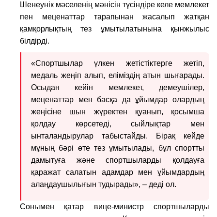
Шенеунік мәселенің мәнісін түсіндіре келе мемлекет
пен меценаттар тарапынан жасалып жатқан
қамқорлықтың тез ұмытылатынына қынжылыс
білдірді.
«Спортшылар үлкен жетістіктерге жетіп,
медаль жеңіп алып, еліміздің атын шығарады.
Осыдан кейін мемлекет, демеушілер,
меценаттар мен басқа да ұйымдар олардың
жеңісіне шын жүректен қуанып, қосымша
қолдау көрсетеді, сыйлықтар мен
ынталандырулар табыстайды. Бірақ кейде
мұның бәрі өте тез ұмытылады, бұл спортты
дамытуға және спортшыларды қолдауға
қаражат салатын адамдар мен ұйымдардың
алаңдаушылығын тудырады», – деді ол.
Сонымен қатар вице-министр спортшыларды