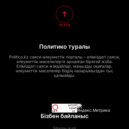
Үстіге
Политико туралы
Politico.kz саяси-әлеуметтік порталы – еліміздегі саяси,
әлеуметтік мәселелерге арналған бірегей жоба.
Еліміздегі саяси жағдайлар, маңызды оқиғалар,
әлеуметтік мәселелер біздің назарымыздан тыс
қалмайды.
Бізбен байланыс
Мекен-жай