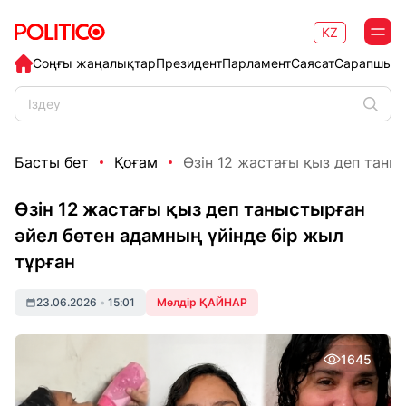
KZ
Соңғы жаңалықтар
Президент
Парламент
Саясат
Сарапшыл
Басты бет
Қоғам
Өзін 12 жастағы қыз деп таныс
Өзін 12 жастағы қыз деп таныстырған
әйел бөтен адамның үйінде бір жыл
тұрған
23.06.2026
•
15:01
Мөлдір ҚАЙНАР
1645