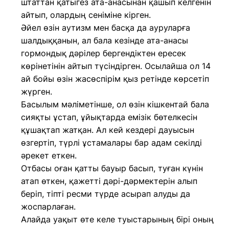
штаттан қатыгез ата-анасынан қашып келгенін
айтып, олардың сеніміне кірген.
Әйел өзін аутизм мен басқа да ауруларға
шалдыққанын, ал бала кезінде ата-анасы
гормондық дәрілер бергендіктен ересек
көрінетінін айтып түсіндірген. Осылайша ол 14
ай бойы өзін жасөспірім қыз ретінде көрсетіп
жүрген.
Басылым мәліметінше, ол өзін кішкентай бала
сияқты ұстап, ұйықтарда емізік бөтелкесін
құшақтап жатқан. Ал кей кездері дауысын
өзгертіп, түрлі ұстамалары бар адам секілді
әрекет еткен.
Отбасы оған қатты бауыр басып, туған күнін
атап өткен, қажетті дәрі-дәрмектерін алып
беріп, тіпті ресми түрде асырап алуды да
жоспарлаған.
Алайда уақыт өте келе туыстарының бірі оның