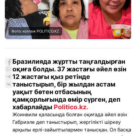
Фото: коллаж POLITICO.KZ
Бразилияда жұртты таңғалдырған
оқиға болды. 37 жастағы әйел өзін
12 жастағы қыз ретінде
таныстырып, бір жылдан астам
уақыт бөтен отбасының
қамқорлығында өмір сүрген, деп
хабарлайды
Politico.kz.
Жоинвили қаласында болған оқиғада әйел өзін
Габриэле деп таныстырып, жергілікті шіркеу
арқылы ерлі-зайыптылармен танысқан. Ол басқа