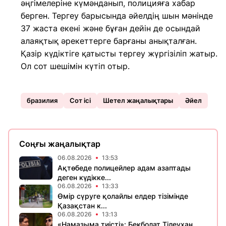
әңгімелеріне күмәнданып, полицияға хабар
берген. Тергеу барысында әйелдің шын мәнінде
37 жаста екені және бұған дейін де осындай
алаяқтық әрекеттерге барғаны анықталған.
Қазір күдіктіге қатысты тергеу жүргізіліп жатыр.
Ол сот шешімін күтіп отыр.
бразилия
Сот ісі
Шетел жаңалықтары
Әйел
Соңғы жаңалықтар
06.08.2026
13:53
Ақтөбеде полицейлер адам азаптады
деген күдікке...
06.08.2026
13:33
Өмір сүруге қолайлы елдер тізімінде
Қазақстан к...
06.08.2026
13:13
«Намазыма тиісті»: Бекболат Тілеухан