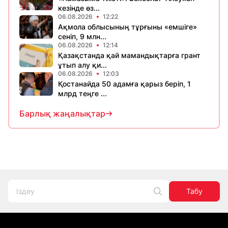
кезінде өз...
06.08.2026
12:22
Ақмола облысының тұрғыны «емшіге»
сеніп, 9 млн...
06.08.2026
12:14
Қазақстанда қай мамандықтарға грант
ұтып алу қи...
06.08.2026
12:03
Қостанайда 50 адамға қарыз беріп, 1
млрд теңге ...
Барлық жаңалықтар
Табу