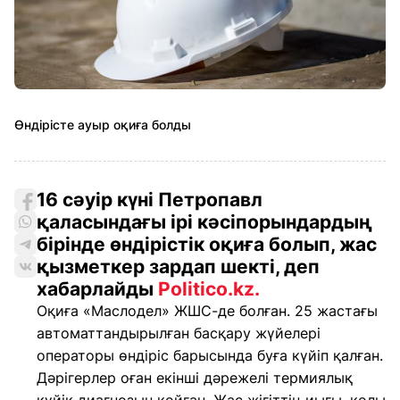
Өндірісте ауыр оқиға болды
16 сәуір күні Петропавл
қаласындағы ірі кәсіпорындардың
бірінде өндірістік оқиға болып, жас
қызметкер зардап шекті, деп
хабарлайды
Politico.kz.
Оқиға «Маслодел» ЖШС-де болған. 25 жастағы
автоматтандырылған басқару жүйелері
операторы өндіріс барысында буға күйіп қалған.
Дәрігерлер оған екінші дәрежелі термиялық