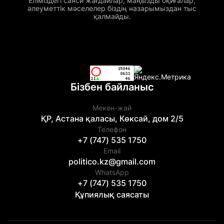
Еліміздегі саяси жағдайлар, маңызды оқиғалар,
әлеуметтік мәселелер біздің назарымыздан тыс
қалмайды.
Бізбен байланыс
Мекен-жай
ҚР, Астана қаласы, Көксай, дом 2/5
Телефон
+7 (747) 535 1750
Email
politico.kz@gmail.com
WhatsApp
+7 (747) 535 1750
Құпиялық саясаты