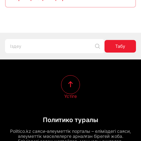
Табу
Үстіге
Политико туралы
Politico.kz саяси-әлеуметтік порталы – еліміздегі саяси,
әлеуметтік мәселелерге арналған бірегей жоба.