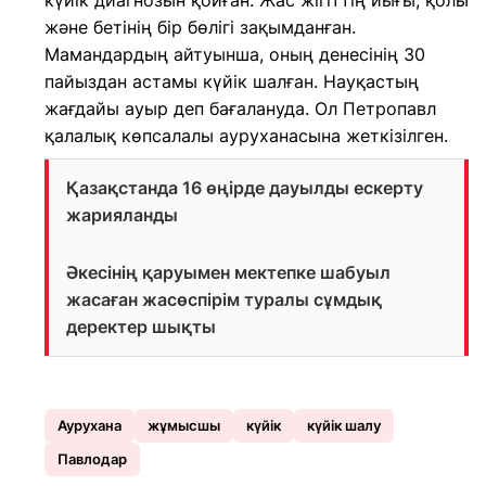
күйік диагнозын қойған. Жас жігіттің иығы, қолы
және бетінің бір бөлігі зақымданған.
Мамандардың айтуынша, оның денесінің 30
пайыздан астамы күйік шалған. Науқастың
жағдайы ауыр деп бағалануда. Ол Петропавл
қалалық көпсалалы ауруханасына жеткізілген.
Қазақстанда 16 өңірде дауылды ескерту
жарияланды
Әкесінің қаруымен мектепке шабуыл
жасаған жасөспірім туралы сұмдық
деректер шықты
Аурухана
жұмысшы
күйік
күйік шалу
Павлодар