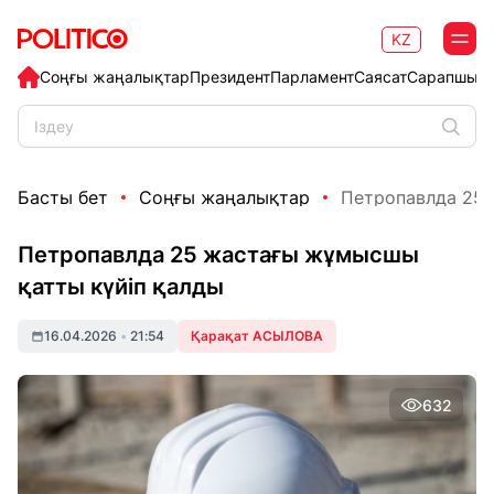
KZ
Соңғы жаңалықтар
Президент
Парламент
Саясат
Сарапшыл
Басты бет
Соңғы жаңалықтар
Петропавлда 25 
Петропавлда 25 жастағы жұмысшы
қатты күйіп қалды
16.04.2026
•
21:54
Қарақат АСЫЛОВА
632