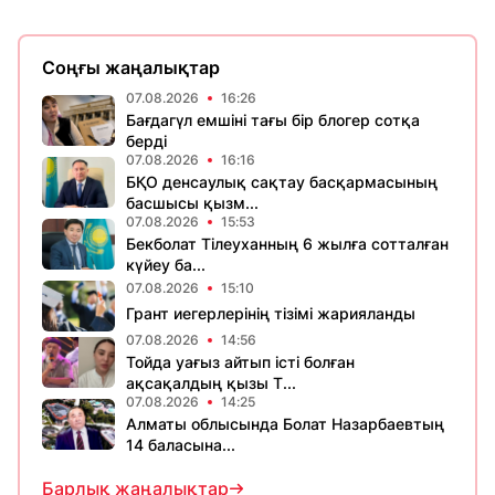
Соңғы жаңалықтар
07.08.2026
16:26
Бағдагүл емшіні тағы бір блогер сотқа
берді
07.08.2026
16:16
БҚО денсаулық сақтау басқармасының
басшысы қызм...
07.08.2026
15:53
Бекболат Тілеуханның 6 жылға сотталған
күйеу ба...
07.08.2026
15:10
Грант иегерлерінің тізімі жарияланды
07.08.2026
14:56
Тойда уағыз айтып істі болған
ақсақалдың қызы Т...
07.08.2026
14:25
Алматы облысында Болат Назарбаевтың
14 баласына...
Барлық жаңалықтар