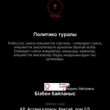
Үстіге
Политико туралы
Politico.kz саяси-әлеуметтік порталы – еліміздегі саяси,
әлеуметтік мәселелерге арналған бірегей жоба.
Еліміздегі саяси жағдайлар, маңызды оқиғалар,
әлеуметтік мәселелер біздің назарымыздан тыс
қалмайды.
Бізбен байланыс
Мекен-жай
ҚР, Астана қаласы, Көксай, дом 2/5