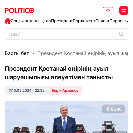
KZ
Соңғы жаңалықтар
Президент
Парламент
Саясат
Сарапшыл
Басты бет
Президент Қостанай өңірінің ауыл шару
Президент Қостанай өңірінің ауыл
шаруашылығы әлеуетімен танысты
10.09.2024
•
22:32
Берік Арманов
2296