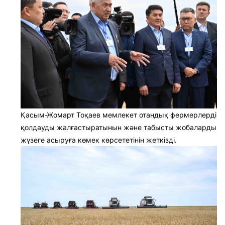
Қасым-Жомарт Тоқаев мемлекет отандық фермерлерді
қолдауды жалғастыратынын және табысты жобаларды
жүзеге асыруға көмек көрсететінін жеткізді.