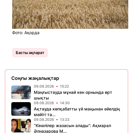
Фото: Ақорда
Басты ақпарат
Соңғы жаңалықтар
09.08.2026
15:22
Маңғыстауда мұнай кен орнында өрт
шықты
09.08.2026
14:30
Ақтауда көпқабатты үй маңынан әйелдің
мәйіті та...
09.08.2026
13:23
“Кінәлілер жазасын алады”: Ақмарал
Әлназарова М...