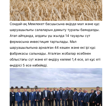
Сондай-ақ Мемлекет басшысына өңірде мал және құс
шаруашылығы салаларын дамыту туралы баяндалды.
Атап айтқанда, алдағы үш жылда 14 тауарлы сүт
фермасына инвестиция тартылады. Мал
шаруашылығына арналған 44 кешен және екі ірі құс
фабрикасы салынады. Аталған жобалар есебінен
облыстағы сүт және ет өндіру көлемі 1,4 есе, ал құс еті
өндірісі 5 есе көбейеді.