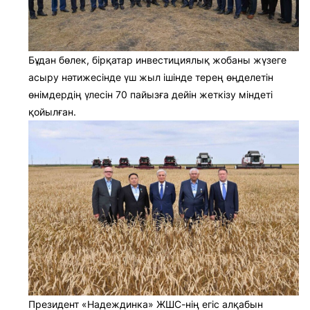
Бұдан бөлек, бірқатар инвестициялық жобаны жүзеге
асыру нәтижесінде үш жыл ішінде терең өңделетін
өнімдердің үлесін 70 пайызға дейін жеткізу міндеті
қойылған.
Президент «Надеждинка» ЖШС-нің егіс алқабын