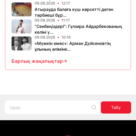
09.08.2026
12:17
Атырауда балаға күш көрсетті деген
тәрбиеші бұр...
09.08.2026
11:17
“Сенбеңіздер!”: Гүлзира Айдарбекованың
келіні ү...
09.08.2026
10:16
«Мүмкін емес»: Арман Дүйсеновтің
ұлының өліміне...
Барлық жаңалықтар
Табу