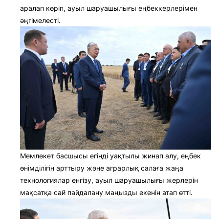
аралап көріп, ауыл шаруашылығы еңбеккерлерімен
әңгімелесті.
Мемлекет басшысы егінді уақтылы жинап алу, еңбек
өнімділігін арттыру және аграрлық салаға жаңа
технологиялар енгізу, ауыл шаруашылығы жерлерін
мақсатқа сай пайдалану маңызды екенін атап өтті.