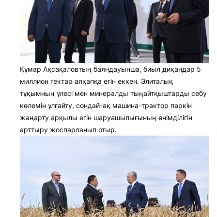
Құмар Ақсақаловтың баяндауынша, биыл диқандар 5
миллион гектар алқапқа егін еккен. Элиталық
тұқымның үлесі мен минералды тыңайтқыштарды себу
көлемін ұлғайту, сондай-ақ машина-трактор паркін
жаңарту арқылы егін шаруашылығының өнімділігін
арттыру жоспарланып отыр.