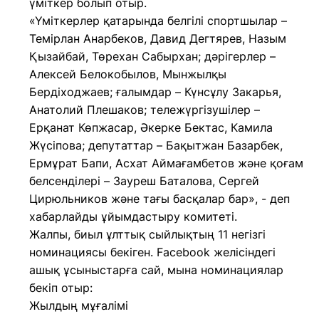
үміткер болып отыр.
«Үміткерлер қатарында белгілі спортшылар –
Темірлан Анарбеков, Давид Дегтярев, Назым
Қызайбай, Төрехан Сабырхан; дәрігерлер –
Алексей Белокобылов, Мынжылқы
Бердіходжаев; ғалымдар – Күнсұлу Закарья,
Анатолий Плешаков; тележүргізушілер –
Ерқанат Көпжасар, Әкерке Бектас, Камила
Жүсіпова; депутаттар – Бақытжан Базарбек,
Ермұрат Бапи, Асхат Аймағамбетов және қоғам
белсенділері – Зауреш Баталова, Сергей
Цирюльников және тағы басқалар бар», - деп
хабарлайды ұйымдастыру комитеті.
Жалпы, биыл ұлттық сыйлықтың 11 негізгі
номинациясы бекіген. Facebook желісіндегі
ашық ұсыныстарға сай, мына номинациялар
бекіп отыр:
Жылдың мұғалімі