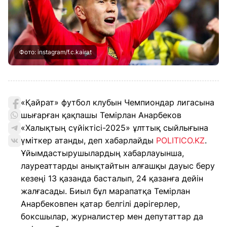
Фото: instagram/f.c.kairat
«Қайрат» футбол клубын Чемпиондар лигасына
шығарған қақпашы Темірлан Анарбеков
«Халықтың сүйіктісі-2025» ұлттық сыйлығына
үміткер атанды, деп хабарлайды
POLITICO.KZ
.
Ұйымдастырушылардың хабарлауынша,
лауреаттарды анықтайтын алғашқы дауыс беру
кезеңі 13 қазанда басталып, 24 қазанға дейін
жалғасады. Биыл бұл марапатқа Темірлан
Анарбековпен қатар белгілі дәрігерлер,
боксшылар, журналистер мен депутаттар да