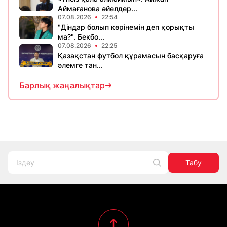
Аймағанова әйелдер...
07.08.2026
22:54
"Діндар болып көрінемін деп қорықты
ма?". Бекбо...
07.08.2026
22:25
Қазақстан футбол құрамасын басқаруға
әлемге тан...
Барлық жаңалықтар
Табу