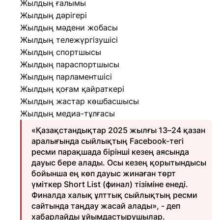
Жылдың ғалымы
Жылдың дәрігері
Жылдың мәдени жобасы
Жылдың тележүргізушісі
Жылдың спортшысы
Жылдың параспортшысы
Жылдың парламентшісі
Жылдың қоғам қайраткері
Жылдың жастар көшбасшысы
Жылдың медиа-тұлғасы
«Қазақстандықтар 2025 жылғы 13–24 қазан
аралығында сыйлықтың Facebook-тегі
ресми парақшада бірінші кезең аясында
дауыс бере алады. Осы кезең қорытындысы
бойынша ең көп дауыс жинаған төрт
үміткер Short List (финал) тізіміне енеді.
Финалда халық ұлттық сыйлықтың ресми
сайтында таңдау жасай алады», - деп
хабарлайды ұйымдастырушылар.