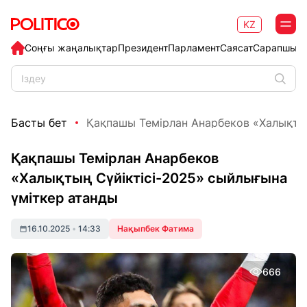
KZ
Соңғы жаңалықтар
Президент
Парламент
Саясат
Сарапшыл
Басты бет
Қақпашы Темірлан Анарбеков «Халықтың 
Қақпашы Темірлан Анарбеков
«Халықтың Сүйіктісі-2025» сыйлығына
үміткер атанды
16.10.2025
•
14:33
Нақыпбек Фатима
666