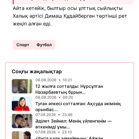
Айта кетейік, былтыр осы ұлттық сыйлықты
Халық әртісі Димаш Құдайберген төртінші рет
жеңіп алған еді.
Спорт
Футбол
Соңғы жаңалықтар
08.08.2026
10:21
12 жылға сотталды: Нұрсұлтан
Назарбаевтың бұрын...
08.08.2026
09:20
Туған әпкесі сотталған: Ақсуда әкімінің
орынбас...
07.08.2026
23:46
Әділет Зейнел: Менің үйленгенім —
өткенімді ұмы...
07.08.2026
23:10
«Үнсіз қала алмаймын»: Айжан