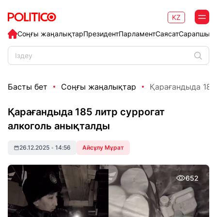
KZ
Соңғы жаңалықтар
Президент
Парламент
Саясат
Сарапшыл
Басты бет
Соңғы жаңалықтар
Қарағандыда 185
Қарағандыда 185 литр суррогат
алкоголь анықталды
26.12.2025
•
14:56
Айсұлу Мұрат
652