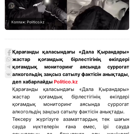
Коллаж: Politico.kz
Қарағанды қаласындағы «Дала Қырандары»
жастар қоғамдық бірлестігінің өкілдері
қоғамдық мониторинг аясында суррогат
алкогольдің заңсыз сатылу фактісін анықтады,
деп хабарлайды
Politico.kz
Қарағанды қаласындағы «Дала Қырандары»
жастар қоғамдық бірлестігінің өкілдері
қоғамдық мониторинг аясында суррогат
алкогольдің заңсыз сатылу фактісін анықтады.
Тексеру жүргізуге азаматтардың тек шағын
сауда нүктелерін ғана емес, ірі сауда