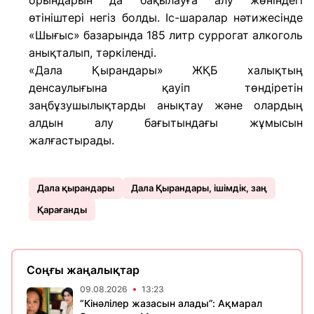
орындарын да бақылауға алу жөніндегі
өтініштері негіз болды. Іс-шаралар нәтижесінде
«Шығыс» базарында 185 литр суррогат алкоголь
анықталып, тәркіленді.
«Дала Қырандары» ЖҚБ халықтың
денсаулығына қауіп төндіретін
заңбұзушылықтарды анықтау және олардың
алдын алу бағытындағы жұмысын
жалғастырады.
Дала қырандары
Дала Қырандары, ішімдік, заң
Қарағанды
Соңғы жаңалықтар
09.08.2026
13:23
“Кінәлілер жазасын алады”: Ақмарал