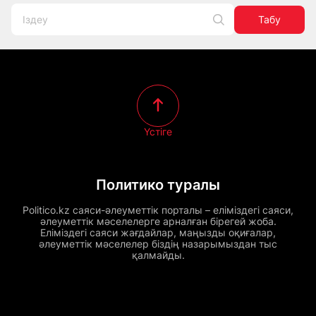
Табу
Үстіге
Политико туралы
Politico.kz саяси-әлеуметтік порталы – еліміздегі саяси,
әлеуметтік мәселелерге арналған бірегей жоба.
Еліміздегі саяси жағдайлар, маңызды оқиғалар,
әлеуметтік мәселелер біздің назарымыздан тыс
қалмайды.