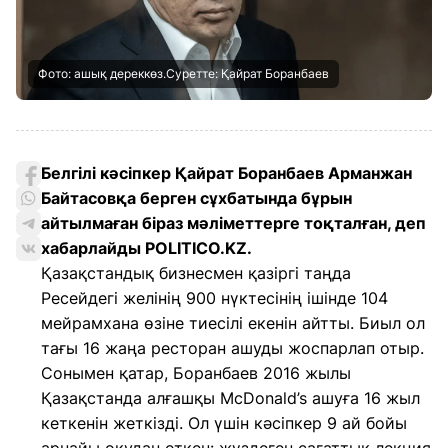
Фото: ашық дереккөз.Суретте: Қайрат Боранбаев
Белгілі кәсіпкер Қайрат Боранбаев Арманжан
Байтасовқа берген сұхбатында бұрын
айтылмаған біраз мәліметтерге тоқталған, деп
хабарлайды POLITICO.KZ.
Қазақстандық бизнесмен қазіргі таңда
Ресейдегі желінің 900 нүктесінің ішінде 104
мейрамхана өзіне тиесілі екенін айтты. Биыл ол
тағы 16 жаңа ресторан ашуды жоспарлап отыр.
Сонымен қатар, Боранбаев 2016 жылы
Қазақстанда алғашқы McDonald’s ашуға 16 жыл
кеткенін жеткізді. Ол үшін кәсіпкер 9 ай бойы