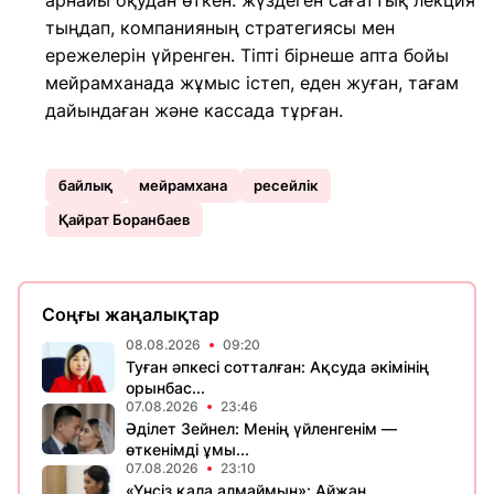
арнайы оқудан өткен: жүздеген сағаттық лекция
тыңдап, компанияның стратегиясы мен
ережелерін үйренген. Тіпті бірнеше апта бойы
мейрамханада жұмыс істеп, еден жуған, тағам
дайындаған және кассада тұрған.
байлық
мейрамхана
ресейлік
Қайрат Боранбаев
Соңғы жаңалықтар
08.08.2026
09:20
Туған әпкесі сотталған: Ақсуда әкімінің
орынбас...
07.08.2026
23:46
Әділет Зейнел: Менің үйленгенім —
өткенімді ұмы...
07.08.2026
23:10
«Үнсіз қала алмаймын»: Айжан