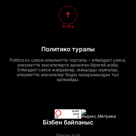
Үстіге
Политико туралы
Politico.kz саяси-әлеуметтік порталы – еліміздегі саяси,
әлеуметтік мәселелерге арналған бірегей жоба.
Еліміздегі саяси жағдайлар, маңызды оқиғалар,
әлеуметтік мәселелер біздің назарымыздан тыс
қалмайды.
Бізбен байланыс
Мекен-жай