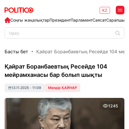
KZ
Соңғы жаңалықтар
Президент
Парламент
Саясат
Сарапшыл
Басты бет
Қайрат Боранбаевтың Ресейде 104 мейр
Қайрат Боранбаевтың Ресейде 104
мейрамханасы бар болып шықты
13.11.2025
•
11:09
Мөлдір ҚАЙНАР
1245