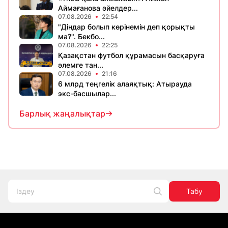
Аймағанова әйелдер...
07.08.2026
22:54
"Діндар болып көрінемін деп қорықты
ма?". Бекбо...
07.08.2026
22:25
Қазақстан футбол құрамасын басқаруға
әлемге тан...
07.08.2026
21:16
6 млрд теңгелік алаяқтық: Атырауда
экс-басшылар...
Барлық жаңалықтар
Табу