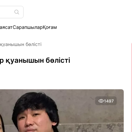
аясат
Сарапшылар
Қоғам
 қуанышын бөлісті
р қуанышын бөлісті
1497