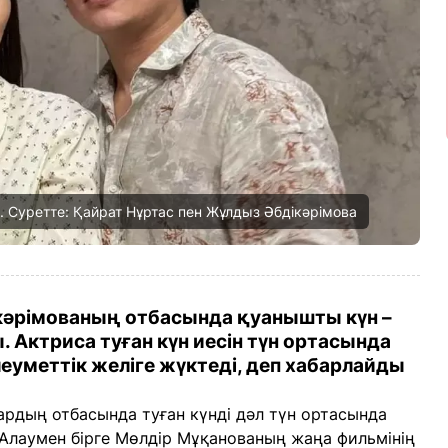
al. Суретте: Қайрат Нұртас пен Жұлдыз Әбдікәрімова
кәрімованың отбасында қуанышты күн –
 Актриса туған күн иесін түн ортасында
еуметтік желіге жүктеді, деп хабарлайды
рдың отбасында туған күнді дәл түн ортасында
 Алаумен бірге Мөлдір Мұқанованың жаңа фильмінің