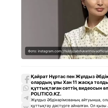
Фото: instagram.com/zhuldyzabdukarimovaoffici
Қайрат Нұртас пен Жұлдыз Әбді
олардың ұлы Хан 11 жасқа толды.
құттықтаған сәттің видеосын әл
POLITICO.KZ.
Жұлдыз Әбдікәрімованың айтуынша, ола
құттықтау дәстүрге айналған. Ол қызы