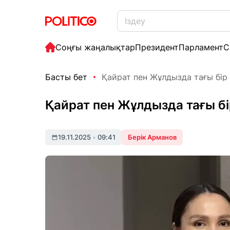
Соңғы жаңалықтар
Президент
Парламент
С
Басты бет
Қайрат пен Жұлдызда тағы бір
Қайрат пен Жұлдызда тағы бі
19.11.2025
•
09:41
Берік Арманов