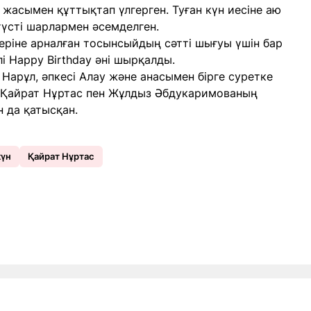
1 жасымен құттықтап үлгерген. Туған күн иесіне аю
-түсті шарлармен әсемделген.
леріне арналған тосынсыйдың сәтті шығуы үшін бар
і Happy Birthday әні шырқалды.
 Нарұл, әпкесі Алау және анасымен бірге суретке
не Қайрат Нұртас пен Жұлдыз Әбдукаримованың
н да қатысқан.
күн
Қайрат Нұртас