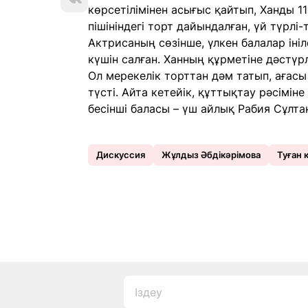
көрсетілімінен асығыс қайтып, Ханды 1
пішініндегі торт дайындалған, үй түрлі
Актрисаның сөзінше, үлкен балалар іні
күшін салған. Ханның құрметіне дәстүрл
Ол мерекелік торттан дәм татып, ағасы
түсті. Айта кетейік, құттықтау рәсімі
бесінші баласы – үш айлық Рабия Сұлта
Дискуссия
Жұлдыз Әбдікәрімова
Туған 