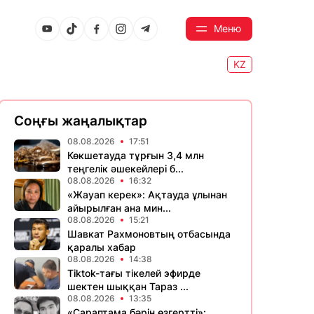
Меню
KZ
Соңғы жаңалықтар
08.08.2026
17:51
Көкшетауда тұрғын 3,4 млн
теңгелік әшекейлері б...
08.08.2026
16:32
«Жауап керек»: Ақтауда ұлынан
айырылған ана мин...
08.08.2026
15:21
Шавкат Рахмоновтың отбасында
қаралы хабар
08.08.2026
14:38
Tiktok-тағы тікелей эфирде
шектен шыққан Тараз ...
08.08.2026
13:35
«Сараптама бәрін өзгертті»: