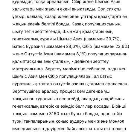
құрамдас топқа орналасып, Сібір және Шығыс Азия
халықтарымен жақын екені анықталды. Сол сияқты
ұйғыр, қалмақ, хазар және эвен ұлттары қазақтарға ең
жақын екенін белгілі болды. Қазақ популяциясының
шығу тегін зерттегенде, Шыңжаң қазақтарының
генетикалық құрамы Шығыс Азия (шамамен 39,7%),
Батыс Еуразия (шамамен 28,6%), Сібір (шамамен 23,6%)
және Оңтүстік Азия (шамамен 8,1%) популяцияларынан
қалыптасқаны анықталды», - делінген зерттеу
материалында. Зерттеу мәліметіне сүйенсек, алдымен
Шығыс Азия мен Сібір популяциялары, ал батыс
еуразиялық топтар оңтүстік азиялықтармен араласқан.
Зерттеушілер араласу процесі кем дегенде үш
толқыннан тұратынын есептейді, олардың әрқайсысы
генетикалық өзгеріске өзіндік белгілер қосады. Бірінші
толқын шамамен 3150 жыл бұрын болды, одан кейін
түркі тайпаларының қоныс аударуымен және Моңғол
империясының дәуірімен байланысты тағы екі толқын