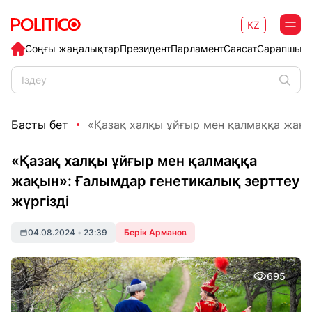
KZ
Соңғы жаңалықтар
Президент
Парламент
Саясат
Сарапшыл
Басты бет
«Қазақ халқы ұйғыр мен қалмаққа жақын
«Қазақ халқы ұйғыр мен қалмаққа
жақын»: Ғалымдар генетикалық зерттеу
жүргізді
04.08.2024
•
23:39
Берік Арманов
695