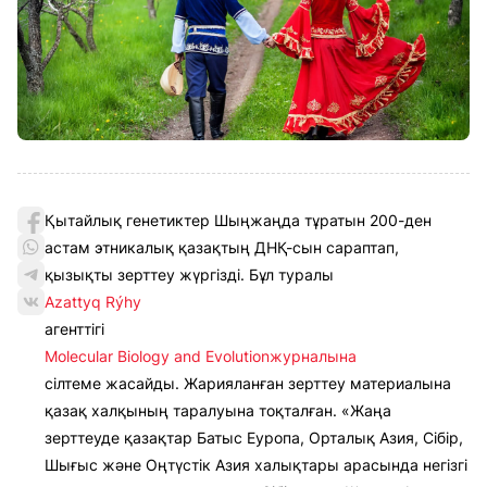
Қытайлық генетиктер Шыңжаңда тұратын 200-ден
астам этникалық қазақтың ДНҚ-сын сараптап,
қызықты зерттеу жүргізді. Бұл туралы
Azattyq Rýhy
агенттігі
Molecular Biology and Evolutionжурналына
сілтеме жасайды. Жарияланған зерттеу материалына
қазақ халқының таралуына тоқталған. «Жаңа
зерттеуде қазақтар Батыс Еуропа, Орталық Азия, Сібір,
Шығыс және Оңтүстік Азия халықтары арасында негізгі