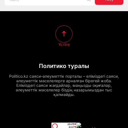
Үстіге
Политико туралы
Politico.kz саяси-әлеуметтік порталы – еліміздегі саяси,
әлеуметтік мәселелерге арналған бірегей жоба.
Еліміздегі саяси жағдайлар, маңызды оқиғалар,
әлеуметтік мәселелер біздің назарымыздан тыс
қалмайды.