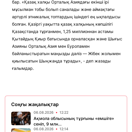
бар. «Қазақ халқы Орталық Азиядағы екінші ірі
мұсылман тобы болып саналады және аймақтағы
әртүрлі этникалық топтардың ішіндегі ең ықпалдысы
болған. Қазіргі уақытта қазақ халқының көпшілігі
Қазақстанда тұрғанмен, 1,25 миллионнан астамы
Қытайдың Қиыр батысында орналасқан және Шығыс
Азияны Орталық Азия мен Еуропамен
байланыстыратын маңызды дәліз — Жібек жолымен
қиылысатын Шыңжаңда тұрады», - деп жазады
ғалымдар.
Соңғы жаңалықтар
06.08.2026
12:22
Ақмола облысының тұрғыны «емшіге»
сеніп, 9 млн...
06.08.2026
12:14