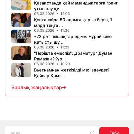
Қазақстанда қай мамандықтарға грант
ұтып алу қи...
06.08.2026
12:03
Қостанайда 50 адамға қарыз беріп, 1
млрд теңге ...
06.08.2026
11:36
«72 рет пышақтар едім»: Нұрай ісіне
қатысты шу ...
06.08.2026
11:23
​"Періште емеспіз": Драматург Думан
Рамазан Жүр...
06.08.2026
10:29
Вьетнамнан жеткізілді ме: Іздеудегі
Қайсар Қамз...
Барлық жаңалықтар
Табу