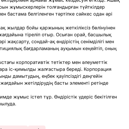
кілдерімен арнайы жұмыс кездесуін өткізді. Ашық
рын жұмыскерлерін толғандырған түйткілдер
н бастама белгіленген тәртіпке сәйкес одан әрі
 ұзақ жылдар бойы қаржының жеткіліксіз бөлінуінен
ағдайына тіреліп отыр. Осыған орай, басшылық
і жақсарту, сондай-ақ өндірістің сенімділігі мен
естициялық бағдарламаның ауқымын кеңейтіп, оның
тағы корпоративтік тетіктер мен әлеуметтік
ара іс-қимылды жалғастыра береді. Корпорация
нды дамытудың, еңбек қауіпсіздігі деңгейін
жағдайын жетілдірудің басты элементі ретінде
мде жұмыс істеп тұр. Өндірістік үдеріс бекітілген
рылуда.