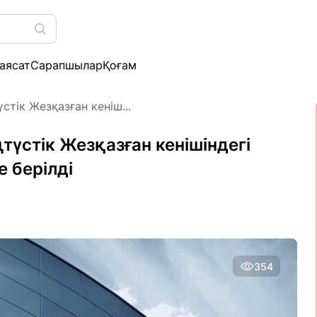
аясат
Сарапшылар
Қоғам
тік Жезқазған кеніш...
үстік Жезқазған кенішіндегі
е берілді
354