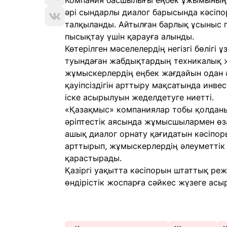
Компания басшылығы еңбек ұжымының ө
әрі сындарлы диалог барысында кәсіпо
талқыланды. Айтылған барлық ұсыныс пе
пысықтау үшін қарауға алынды.
Көтерілген мәселелердің негізгі бөлігі
туындаған жабдықтардың техникалық ж
жұмыскерлердің еңбек жағдайын одан әр
қауіпсіздігін арттыру мақсатында инв
іске асырылуын жеделдетуге ниетті.
«Қазақмыс» компаниялар тобы қолданыс
әріптестік аясында жұмысшылармен өз
ашық диалог орнату қағидатын кәсіпоры
арттырып, жұмыскерлердің әлеуметтік 
қарастырады.
Қазіргі уақытта кәсіпорын штаттық режи
өндірістік жоспарға сәйкес жүзеге асы