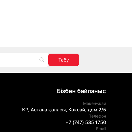
Табу
Бізбен байланыс
Мекен-жай
ҚР, Астана қаласы, Көксай, дом 2/5
Телефон
+7 (747) 535 1750
Email