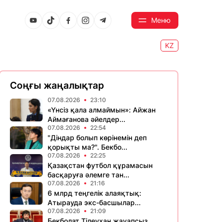
Меню
KZ
Соңғы жаңалықтар
07.08.2026
23:10
«Үнсіз қала алмаймын»: Айжан
Аймағанова әйелдер...
07.08.2026
22:54
"Діндар болып көрінемін деп
қорықты ма?". Бекбо...
07.08.2026
22:25
Қазақстан футбол құрамасын
басқаруға әлемге тан...
07.08.2026
21:16
6 млрд теңгелік алаяқтық:
Атырауда экс-басшылар...
07.08.2026
21:09
Бекболат Тілеухан жауапсыз