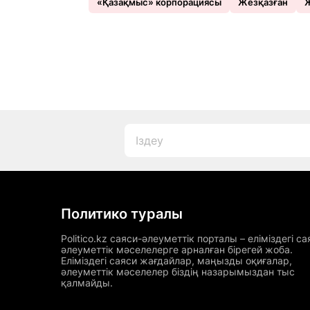
«Қазақмыс» корпорациясы
Жезқазған
Политико туралы
Politico.kz саяси-әлеуметтік порталы – еліміздегі са
әлеуметтік мәселелерге арналған бірегей жоба.
Еліміздегі саяси жағдайлар, маңызды оқиғалар,
әлеуметтік мәселелер біздің назарымыздан тыс
қалмайды.