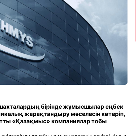
і шахталардың бірінде жұмысшылар еңбек
икалық жарақтандыру мәселесін көтеріп,
атты «Қазақмыс» компаниялар тобы