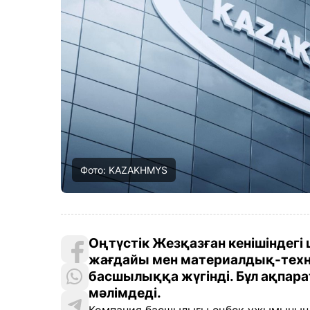
Фото: KAZAKHMYS
Оңтүстік Жезқазған кенішіндег
жағдайы мен материалдық-техн
басшылыққа жүгінді. Бұл ақпар
мәлімдеді.