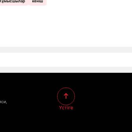
Жұмысшылар
кеніш
яси,
Үстіге