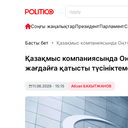
Соңғы жаңалықтар
Президент
Парламент
С
Басты бет
Қазақмыс компаниясында Оңтүс
Қазақмыс компаниясында Оңт
жағдайға қатысты түсініктем
11.06.2026
•
15:15
Абзал БАХЫТЖАНОВ