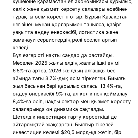
күшеюіне қарамастан ел экономикасы құрылыс,
көлік және қызмет көрсету салалары есебінен
тұрақты өсім көрсетіп отыр. Бұрын Қазақстан
негізінен мұнай қорларымен танылса, қазіргі
уақытта өңдеу өнеркәсібі, логистика және
заманауи сервистердің рөлі еселеп артып
келеді.
Бұл өзгерісті нақты сандар да растайды.
Мәселен 2025 жылы елдің жалпы ішкі өнімі
6,5%-ға артса, 2026 жылдың алғашқы бес
айында тағы 3,7%-дық өсім тіркелген. Биылғы
жыл басынан бері құрылыс саласы 13,4%-ға,
өңдеу өнеркәсібі 9%-ға, ал көлік пен қоймалау
8,4%-ға өсіп, нақты сектор мен қызмет көрсету
салаларында оң динамика сақталды.
Шетелдік инвестиция тарту көрсеткіші де
айтарлықтай жақсарған. Былтыр тікелей
инвестиция көлемі $20,5 млрд-қа жетіп, бір