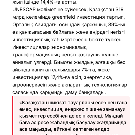
жыл ішінде 14,4%-ға артты.
UNESCAP мәліметіне сүйенсек, Қазақстан $19
млрд көлемінде greenfield инвестиция тартып,
Орталық Азиядағы осындай қаржының 89%-ын
өз қанжығасына байлаған және өңірдегі негізгі
инвестициялық хаб мәртебесін бекіте түскен.
Инвестициялар экономикалық
трансформацияның негізгі қозғаушы күшіне
айналып үлгерді. Биылғы жылдың алғашқы бес
айында капитал салымдары 7%-ға, жеке
инвестициялар 17,4%-ға өсіп, энергетика,
агроөнеркәсіп және ақпараттық технологиялар
саласында қарқынды даму байқалады.
«Қазақстан шикізат тауарлары есебінен ғана
емес, инвестиция, өнеркәсіп және заманауи
қызметтер есебінен де өсіп келеді. Мұндай
баға әсіресе жаһандық баяулау жағдайында
аса маңызды, өйткені көптеген елдер