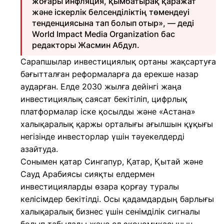
жоғары инфляция, қымбатырақ қаражат
және іскерлік белсенділіктің төмендеуі
тенденциясына тап болып отыр», — деді
World Impact Media Organization бас
редакторы Жасмин Абдул.
Сарапшылар инвестициялық ортаны жақсартуға
бағытталған реформаларға да ерекше назар
аударған. Елде 2030 жылға дейінгі жаңа
инвестициялық саясат бекітіліп, цифрлық
платформалар іске қосылды және «Астана»
халықаралық қаржы орталығы ағылшын құқығы
негізінде инвесторлар үшін тәуекелдерді
азайтуда.
Сонымен қатар Сингапур, Қатар, Қытай және
Сауд Арабиясы сияқты елдермен
инвестицияларды өзара қорғау туралы
келісімдер бекітілді. Осы қадамдардың барлығы
халықаралық бизнес үшін сенімділік сигналы