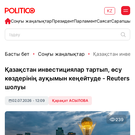
KZ
Соңғы жаңалықтар
Президент
Парламент
Саясат
Сарапшыл
Басты бет
Соңғы жаңалықтар
Қазақстан инвест
Қазақстан инвестициялар тартып, өсу
көздерінің ауқымын кеңейтуде - Reuters
шолуы
02.07.2026
•
12:09
Қарақат АСЫЛОВА
239