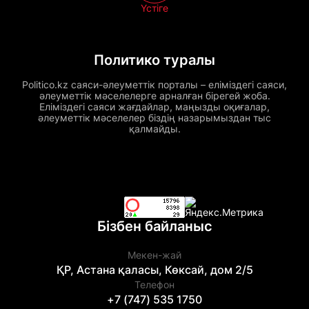
Үстіге
Политико туралы
Politico.kz саяси-әлеуметтік порталы – еліміздегі саяси,
әлеуметтік мәселелерге арналған бірегей жоба.
Еліміздегі саяси жағдайлар, маңызды оқиғалар,
әлеуметтік мәселелер біздің назарымыздан тыс
қалмайды.
Бізбен байланыс
Мекен-жай
ҚР, Астана қаласы, Көксай, дом 2/5
Телефон
+7 (747) 535 1750