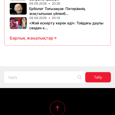
06.08.2026
20:26
Ерболат Тоғызақов: Пәтерімнің
жоқтығынан үйленб...
06.08.2026
20:19
«Жәй ескерту керек еді»: Тойдағы даулы
сөзден к...
Барлық жаңалықтар
Табу