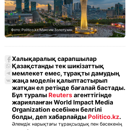
Фото: Politico.kz/Максим Золотухин
Халықаралық сарапшылар
Қазақстанды тек шикізаттық
мемлекет емес, тұрақты дамудың
жаңа моделін қалыптастырып
жатқан ел ретінде бағалай бастады.
Бұл туралы
Reuters
агенттігінде
жарияланған World Impact Media
Organization есебінен белгілі
болды, деп хабарлайды
Politico.kz
.
Әлемдік нарықтағы тұрақсыздық пен бәсекенің