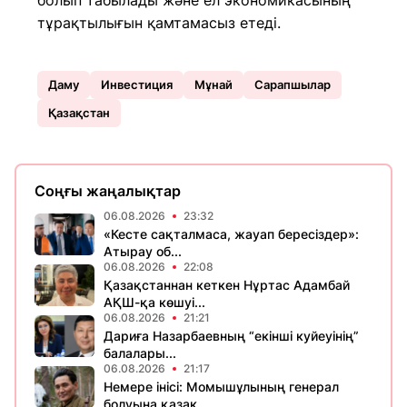
болып табылады және ел экономикасының
тұрақтылығын қамтамасыз етеді.
Даму
Инвестиция
Мұнай
Сарапшылар
Қазақстан
Соңғы жаңалықтар
06.08.2026
23:32
«Кесте сақталмаса, жауап бересіздер»:
Атырау об...
06.08.2026
22:08
Қазақстаннан кеткен Нұртас Адамбай
АҚШ-қа көшуі...
06.08.2026
21:21
Дариға Назарбаевның “екінші куйеуінің”
балалары...
06.08.2026
21:17
Немере інісі: Момышұлының генерал
болуына қазақ...