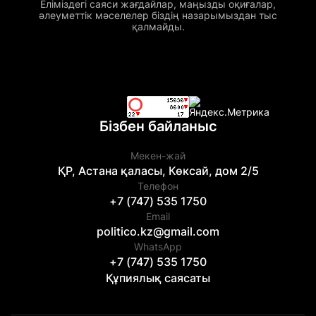
Еліміздегі саяси жағдайлар, маңызды оқиғалар,
әлеуметтік мәселелер біздің назарымыздан тыс
қалмайды.
Бізбен байланыс
Мекен-жай
ҚР, Астана қаласы, Көксай, дом 2/5
Телефон
+7 (747) 535 1750
Email
politico.kz@gmail.com
WhatsApp
+7 (747) 535 1750
Құпиялық саясаты