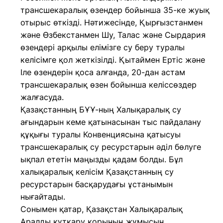
трансшекаралық өзендер бойынша 35-ке жуық
отырыс өткізді. Нәтижесінде, Қырғызстанмен
және Өзбекстанмен Шу, Талас және Сырдария
өзендері арқылы елімізге су беру туралы
келісімге қол жеткізілді. Қытаймен Ертіс және
Іле өзендерін қоса алғанда, 20-дан астам
трансшекаралық өзен бойынша келіссөздер
жалғасуда.
Қазақстанның БҰҰ-ның Халықаралық су
ағындарын кеме қатынасынан тыс пайдалану
құқығы туралы Конвенциясына қатысуы
трансшекаралық су ресурстарын әділ бөлуге
ықпал ететін маңызды қадам болды. Бұл
халықаралық келісім Қазақстанның су
ресурстарын басқарудағы ұстанымын
нығайтады.
Сонымен қатар, Қазақстан Халықаралық
Аралды құтқару қорының жұмысын