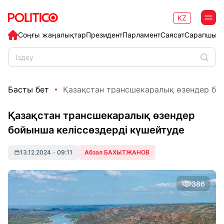
KZ
Соңғы жаңалықтар
Президент
Парламент
Саясат
Сарапшыл
Басты бет
Қазақстан трансшекаралық өзендер бойы
Қазақстан трансшекаралық өзендер
бойынша келіссөздерді күшейтуде
13.12.2024
•
09:11
Абзал БАХЫТЖАНОВ
386