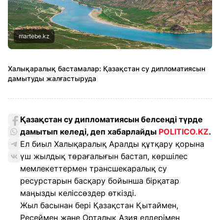
martebe.kz
Халықаралық бастамалар: Қазақстан су дипломатиясын
дамытуды жалғастыруда
Қазақстан су дипломатиясын белсенді түрде
дамытып келеді, деп хабарлайды
POLITICO.KZ
.
Ел биыл Халықаралық Аралды құтқару қорына
үш жылдық төрағалығын бастап, көршілес
мемлекеттермен трансшекаралық су
ресурстарын басқару бойынша бірқатар
маңызды келіссөздер өткізді.
Жыл басынан бері Қазақстан Қытаймен,
Ресеймен және Орталық Азия елдерімен