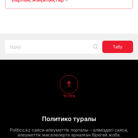
Табу
Үстіге
Политико туралы
Politico.kz саяси-әлеуметтік порталы – еліміздегі саяси,
әлеуметтік мәселелерге арналған бірегей жоба.