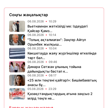
Соңғы жаңалықтар
06.08.2026
10:29
Вьетнамнан жеткізілді ме: Іздеудегі
Қайсар Қамз...
06.08.2026
10:14
"Толық ақталмаған": Заңгер Айгүл
Орынбек жылқыш...
06.08.2026
10:04
Көкшетауда жаяу жүргіншілер өткелінде
төрт бал...
06.08.2026
09:46
Динара Сәтжан ұлының тойына
дайындықты бастап к...
06.08.2026
08:17
«25 млн теңгені қайтар!»: Бишімбаевтың
анасы бұ...
05.08.2026
23:29
Қазақстандықтардың атына заңсыз 2
млрд теңге не...
Барлық жаңалықтар