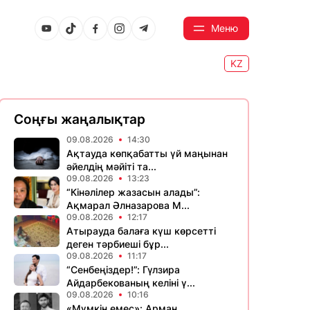
Меню
KZ
Соңғы жаңалықтар
09.08.2026
14:30
Ақтауда көпқабатты үй маңынан
әйелдің мәйіті та...
09.08.2026
13:23
“Кінәлілер жазасын алады”:
Ақмарал Әлназарова М...
09.08.2026
12:17
Атырауда балаға күш көрсетті
деген тәрбиеші бұр...
09.08.2026
11:17
“Сенбеңіздер!”: Гүлзира
Айдарбекованың келіні ү...
09.08.2026
10:16
«Мүмкін емес»: Арман