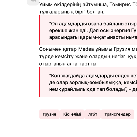
Ұйым өкілдерінің айтуынша, Томирис 
тұлғаларының бірі” болған.
“Ол адамдарды өзара байланыстыры
ерекше жан еді. Дәл осы энергия 
арасындағы қарым-қатынасты нығай
Сонымен қатар Medea ұйымы Грузия ме
түрде кемсіту және олардың негізгі құ
отырғанын алға тартты.
“Көп жағдайда адамдарды елден ке
де олар зорлық-зомбылыққа, кемсі
немқұрайлылыққа тап болады”, – д
грузия
Кісі өлімі
лгбт
трансгендер