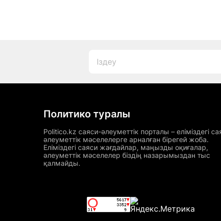
Политико туралы
Politico.kz саяси-әлеуметтік порталы – еліміздегі са
әлеуметтік мәселелерге арналған бірегей жоба.
Еліміздегі саяси жағдайлар, маңызды оқиғалар,
әлеуметтік мәселелер біздің назарымыздан тыс
қалмайды.