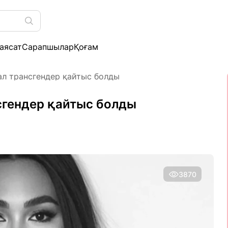
аясат
Сарапшылар
Қоғам
л трансгендер қайтыс болды
сгендер қайтыс болды
3870