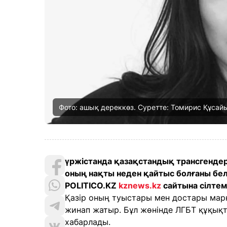
Фото: ашық дереккөз. Суретте: Томирис Құсай
үржістанда қазақстандық трансгендер
оның нақты неден қайтыс болғаны белг
POLITICO.KZ
kznews.kz
сайтына сілтем
Қазір оның туыстары мен достары марқ
жинап жатыр. Бұл жөнінде ЛГБТ құқы
хабарлады.