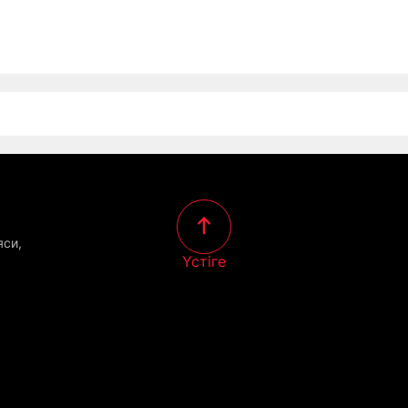
яси,
Үстіге