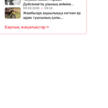
Дүйсеновтің ұлының өліміне...
09.08.2026
09:24
Жамбылда аңшылыққа кеткен ер
адам туысының қолы...
Барлық жаңалықтар