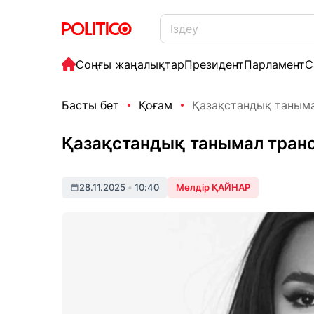
Соңғы жаңалықтар
Президент
Парламент
С
Басты бет
Қоғам
Қазақстандық таныма
Қазақстандық танымал тран
28.11.2025
•
10:40
Мөлдір ҚАЙНАР