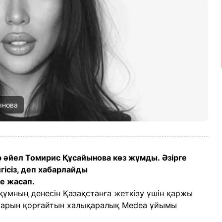
ынова
 әйел Томирис Құсайынова көз жұмды. Әзірге
ісіз, деп хабарлайды
е жасап.
ұмның денесін Қазақстанға жеткізу үшін қаржы
қтарын қорғайтын халықаралық Medea ұйымы