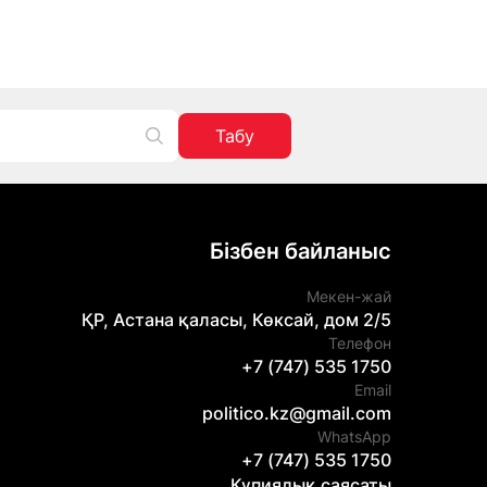
Табу
Бізбен байланыс
Мекен-жай
ҚР, Астана қаласы, Көксай, дом 2/5
Телефон
+7 (747) 535 1750
Email
politico.kz@gmail.com
WhatsApp
+7 (747) 535 1750
Құпиялық саясаты