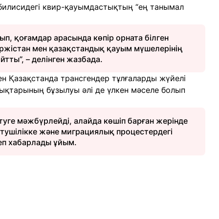
Тбилисидегі квир-қауымдастықтың “ең танымал
п, қоғамдар арасында көпір орната білген
Гүржістан мен қазақстандық қауым мүшелерінің
тты”, – делінген жазбада.
н Қазақстанда трансгендер тұлғаларды жүйелі
қықтарының бұзылуы әлі де үлкен мәселе болып
туге мәжбүрлейді, алайда көшіп барған жерінде
тушілікке және миграциялық процестердегі
еп хабарлады ұйым.