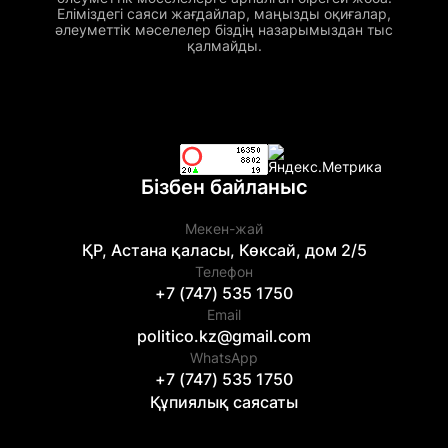
Еліміздегі саяси жағдайлар, маңызды оқиғалар,
әлеуметтік мәселелер біздің назарымыздан тыс
қалмайды.
Бізбен байланыс
Мекен-жай
ҚР, Астана қаласы, Көксай, дом 2/5
Телефон
+7 (747) 535 1750
Email
politico.kz@gmail.com
WhatsApp
+7 (747) 535 1750
Құпиялық саясаты