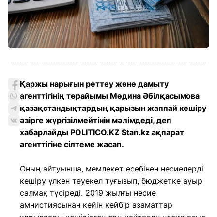
Қаржы нарығын реттеу және дамыту
агенттігінің төрайымы Мәдина Әбілқасымова
қазақстандықтардың қарызын жаппай кешіру
әзірге жүргізілмейтінін мәлімдеді, деп
хабарлайды POLITICO.KZ Stan.kz ақпарат
агенттігіне сілтеме жасап.
Оның айтуынша, мемлекет есебінен несиелерді
кешіру үлкен тәуекел туғызып, бюджетке ауыр
салмақ түсіреді. 2019 жылғы несие
амнистиясынан кейін кейбір азаматтар