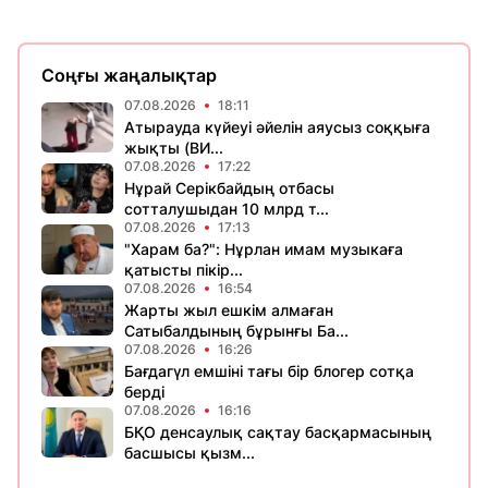
Соңғы жаңалықтар
07.08.2026
18:11
Атырауда күйеуі әйелін аяусыз соққыға
жықты (ВИ...
07.08.2026
17:22
Нұрай Серікбайдың отбасы
сотталушыдан 10 млрд т...
07.08.2026
17:13
"Харам ба?": Нұрлан имам музыкаға
қатысты пікір...
07.08.2026
16:54
Жарты жыл ешкім алмаған
Сатыбалдының бұрынғы Ба...
07.08.2026
16:26
Бағдагүл емшіні тағы бір блогер сотқа
берді
07.08.2026
16:16
БҚО денсаулық сақтау басқармасының
басшысы қызм...