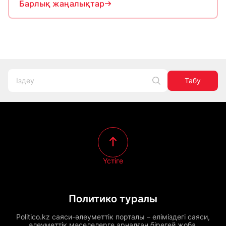
Барлық жаңалықтар
Табу
Үстіге
Политико туралы
Politico.kz саяси-әлеуметтік порталы – еліміздегі саяси,
әлеуметтік мәселелерге арналған бірегей жоба.