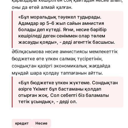
қарыздары кешірілген соң қайтадан несие алып,
оны да өтей алмай қалған.
«Бұл моральдық тәуекел тудырады.
Адамдар әр 5–6 жыл сайын амнистия
болады деп күтеді. Яғни, несие бәрібір
кешіріледі деген сеніммен олар төлем
жасауды қояды», - деді агенттік басшысы.
Әбілқасымова несие амнистиясы мемлекеттік
бюджетке өте үлкен салмақ түсіретінін,
сондықтан қазіргі экономикалық жағдайда
мұндай шара қолдау таппағанын айтты.
«Бұл бюджетке үлкен жүктеме. Сондықтан
әзірге Үкімет бұл бастаманы қолдап
отырған жоқ. Сол себепті біз баламалы
тетік ұсындық», - деді ол.
кредит
Несие