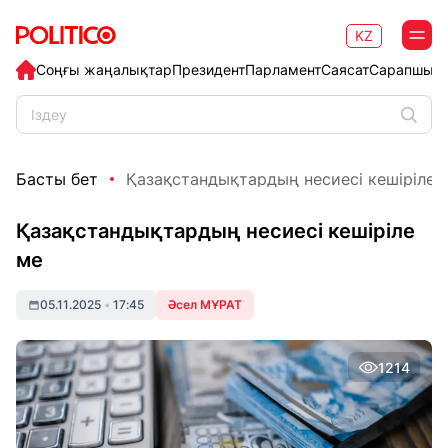
KZ
Соңғы жаңалықтар
Президент
Парламент
Саясат
Сарапшыл
Басты бет
Қазақстандықтардың несиесі кешіріле 
Қазақстандықтардың несиесі кешіріле
ме
05.11.2025
•
17:45
Әсел МҰРАТ
1214