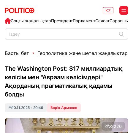
KZ
Соңғы жаңалықтар
Президент
Парламент
Саясат
Сарапшыл
Басты бет
Геополитика және шетел жаңалықтары
The Washington Post: $17 миллиардтық
келісім мен "Авраам келісімдері"
Ақорданың прагматикалық қадамы
болды
10.11.2025
•
20:49
Берік Арманов
2220