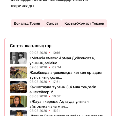
жариялады.
Дональд Трамп
Саясат
Қасым-Жомарт Тоқаев
Соңғы жаңалықтар
09.08.2026
10:16
«Мүмкін емес»: Арман Дүйсеновтің
ұлының өліміне...
09.08.2026
09:24
Жамбылда аңшылыққа кеткен ер адам
туысының қолы...
08.08.2026
17:51
Көкшетауда тұрғын 3,4 млн теңгелік
әшекейлері б...
08.08.2026
16:32
«Жауап керек»: Ақтауда ұлынан
айырылған ана мин...
08.08.2026
15:21
Шавкат Рахмоновтың отбасында қаралы