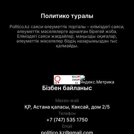
Политико туралы
Politico.kz саяси-әлеуметтік порталы – еліміздегі саяси,
әлеуметтік мәселелерге арналған бірегей жоба.
Еліміздегі саяси жағдайлар, маңызды оқиғалар,
әлеуметтік мәселелер біздің назарымыздан тыс
қалмайды.
Бізбен байланыс
Мекен-жай
ҚР, Астана қаласы, Көксай, дом 2/5
Телефон
+7 (747) 535 1750
Email
politico.kz@gmail.com