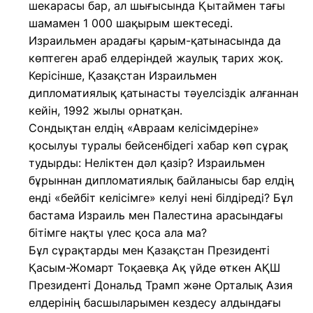
шекарасы бар, ал шығысында Қытаймен тағы
шамамен 1 000 шақырым шектеседі.
Израильмен арадағы қарым-қатынасында да
көптеген араб елдеріндей жаулық тарих жоқ.
Керісінше, Қазақстан Израильмен
дипломатиялық қатынасты тәуелсіздік алғаннан
кейін, 1992 жылы орнатқан.
Сондықтан елдің «Авраам келісімдеріне»
қосылуы туралы бейсенбідегі хабар көп сұрақ
тудырды: Неліктен дәл қазір? Израильмен
бұрыннан дипломатиялық байланысы бар елдің
енді «бейбіт келісімге» келуі нені білдіреді? Бұл
бастама Израиль мен Палестина арасындағы
бітімге нақты үлес қоса ала ма?
Бұл сұрақтарды мен Қазақстан Президенті
Қасым-Жомарт Тоқаевқа Ақ үйде өткен АҚШ
Президенті Дональд Трамп және Орталық Азия
елдерінің басшыларымен кездесу алдындағы