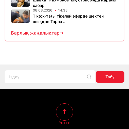
хабар
08.08.2026
14:38
Tiktok-тағы тікелей эфирде шектен
шыққан Тараз ...
Барлық жаңалықтар
Табу
Үстіге