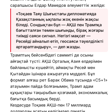
сарапшысы Елдар Мамедов әлеуметтік желіде:
«Тоқаев Таяу Шығыстағы дипломатияда
Қазақстанның ықпалы жоқ екенін жақсы
біледі. Сондықтан бұл — АҚШ пен Трампқа
бағытталған төмен шығынды, бірақ жоғары
тиімді саяси сигнал. Негізгі мақсат —
Ресейді айналып өтіп, геосаяси тәуелділікті
әртараптандыру», — деп жазды.
Трамптың бейсенбідегі саммиті де осыны
айғақтай түсті: АҚШ Орталық Азия елдерімен
байланысты күшейтіп, аймақты Ресей мен
Қытайдан ішінара ажыратуға мүдделі. Бұл
формат алғаш рет Барак Обама тұсында «C5+1»
атауымен пайда болғанымен, Трамп адам
құқықтары тақырыбын қозғамай, экономикалық
бағытқа басымдық берді.
Кездесуде Тоқаев АҚШ-пен 17 миллиард
доллардан асатын келісімдер пакетін