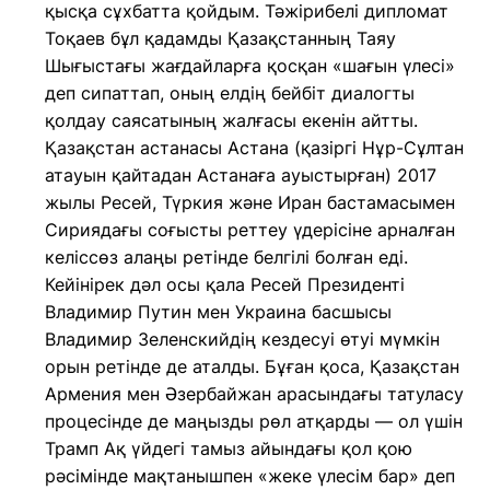
қысқа сұхбатта қойдым. Тәжірибелі дипломат
Тоқаев бұл қадамды Қазақстанның Таяу
Шығыстағы жағдайларға қосқан «шағын үлесі»
деп сипаттап, оның елдің бейбіт диалогты
қолдау саясатының жалғасы екенін айтты.
Қазақстан астанасы Астана (қазіргі Нұр-Сұлтан
атауын қайтадан Астанаға ауыстырған) 2017
жылы Ресей, Түркия және Иран бастамасымен
Сириядағы соғысты реттеу үдерісіне арналған
келіссөз алаңы ретінде белгілі болған еді.
Кейінірек дәл осы қала Ресей Президенті
Владимир Путин мен Украина басшысы
Владимир Зеленскийдің кездесуі өтуі мүмкін
орын ретінде де аталды. Бұған қоса, Қазақстан
Армения мен Әзербайжан арасындағы татуласу
процесінде де маңызды рөл атқарды — ол үшін
Трамп Ақ үйдегі тамыз айындағы қол қою
рәсімінде мақтанышпен «жеке үлесім бар» деп