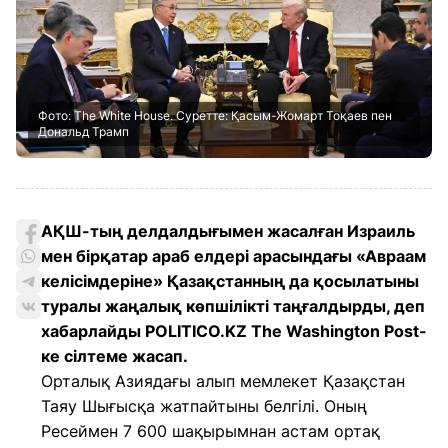
Фото: The White House. Суретте: Қасым-Жомарт Тоқаев пен
Дональд Трамп
АҚШ-тың делдалдығымен жасалған Израиль
мен бірқатар араб елдері арасындағы «Авраам
келісімдеріне» Қазақстанның да қосылатыны
туралы жаңалық көпшілікті таңғалдырды, деп
хабарлайды POLITICO.KZ The Washington Post-
ке сілтеме жасап.
Орталық Азиядағы алып мемлекет Қазақстан
Таяу Шығысқа жатпайтыны белгілі. Оның
Ресеймен 7 600 шақырымнан астам ортақ