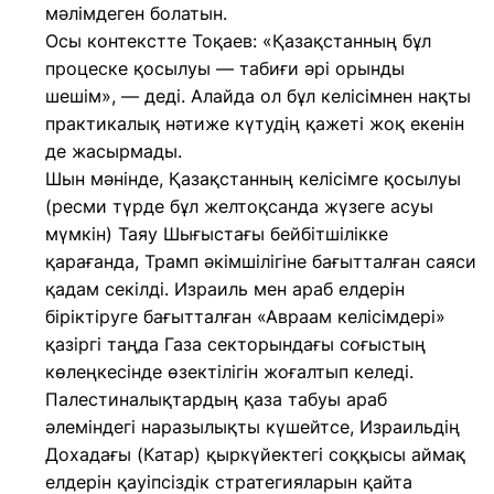
мәлімдеген болатын.
Осы контекстте Тоқаев: «Қазақстанның бұл
процеске қосылуы — табиғи әрі орынды
шешім», — деді. Алайда ол бұл келісімнен нақты
практикалық нәтиже күтудің қажеті жоқ екенін
де жасырмады.
Шын мәнінде, Қазақстанның келісімге қосылуы
(ресми түрде бұл желтоқсанда жүзеге асуы
мүмкін) Таяу Шығыстағы бейбітшілікке
қарағанда, Трамп әкімшілігіне бағытталған саяси
қадам секілді. Израиль мен араб елдерін
біріктіруге бағытталған «Авраам келісімдері»
қазіргі таңда Газа секторындағы соғыстың
көлеңкесінде өзектілігін жоғалтып келеді.
Палестиналықтардың қаза табуы араб
әлеміндегі наразылықты күшейтсе, Израильдің
Дохадағы (Катар) қыркүйектегі соққысы аймақ
елдерін қауіпсіздік стратегияларын қайта