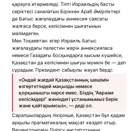
қарауға итермеледі. Тіпті Израильдің басты
серіктесі саналатын Біріккен Араб Әмірліктері
де Батыс жағалаудағы аннексия саясаты
жалғаса берсе, келісімнен шығатынын
мәлімдеген.
Мен Тоқаевтан: егер Израиль Батыс
жағалаудағы палестин жерін аннексияласа
немесе Газадағы босқындарға қысым күшейсе,
Қазақстан да келісімнен шығуы мүмкін бе — деп
сұрадым. Президент сабырлы жауап берді:
«Ондай жағдай Қазақстанның шешімін
өзгертетіндей маңызды немесе
қорқынышты нәрсе емес. Біздің “Авраам
келісімдері” жөніндегі ұстанымымыз берік
және қайтарымсыз», — деді ол.
Сарапшылардың пікірінше, Қазақстан бұл қадам
арқылы прагматикалық мақсат көздеп отыр.
Вашингтондағы Quincy институтының