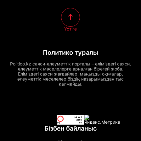
Үстіге
Политико туралы
Politico.kz саяси-әлеуметтік порталы – еліміздегі саяси,
әлеуметтік мәселелерге арналған бірегей жоба.
Еліміздегі саяси жағдайлар, маңызды оқиғалар,
әлеуметтік мәселелер біздің назарымыздан тыс
қалмайды.
Бізбен байланыс