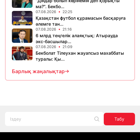
"Діндар болып көрінемін деп қорықты
ма?". Бекбо...
07.08.2026
22:25
Қазақстан футбол құрамасын басқаруға
әлемге тан...
07.08.2026
21:16
6 млрд теңгелік алаяқтық: Атырауда
экс-басшылар...
07.08.2026
21:09
Бекболат Тілеухан жауапсыз махаббаты
туралы: Қы...
Барлық жаңалықтар
Табу