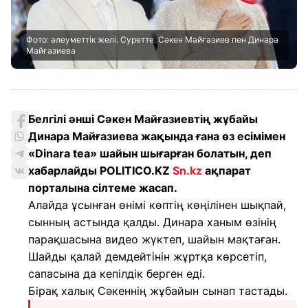
Фото: әлеуметтік желі. Суретте: Сәкен Майғазиев пен Динара
Майғазиева
Белгілі әнші Сәкен Майғазиевтің жұбайы
Динара Майғазиева жақында ғана өз есімімен
«Dinara tea» шайын шығарған болатын, деп
хабарлайды POLITICO.KZ
Sn.kz
ақпарат
порталына сілтеме жасап.
Алайда ұсынған өнімі көптің көңілінен шықпай,
сынның астында қалды. Динара ханым өзінің
парақшасына видео жүктеп, шайын мақтаған.
Шайды қалай демдейтінін жұртқа көрсетіп,
сапасына да кепілдік берген еді.
Бірақ халық Сәкеннің жұбайын сынап тастады.