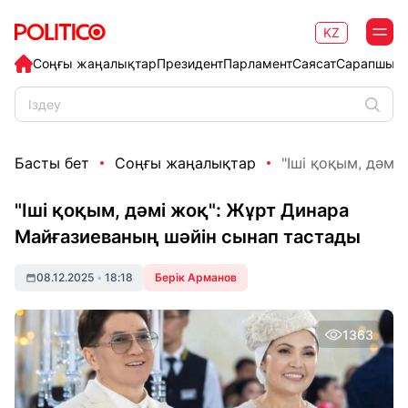
KZ
Соңғы жаңалықтар
Президент
Парламент
Саясат
Сарапшыл
Басты бет
Соңғы жаңалықтар
"Іші қоқым, дәмі
"Іші қоқым, дәмі жоқ": Жұрт Динара
Майғазиеваның шәйін сынап тастады
08.12.2025
•
18:18
Берік Арманов
1363