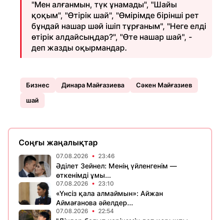
"Мен алғанмын, түк ұнамады", "Шайы
қоқым", "Өтірік шай", "Өмірімде бірінші рет
бұндай нашар шәй ішіп тұрғаным", "Неге елді
өтірік алдайсыңдар?", "Өте нашар шай", -
деп жазды оқырмандар.
Бизнес
Динара Майғазиева
Сәкен Майғазиев
шай
Соңғы жаңалықтар
07.08.2026
23:46
Әділет Зейнел: Менің үйленгенім —
өткенімді ұмы...
07.08.2026
23:10
«Үнсіз қала алмаймын»: Айжан
Аймағанова әйелдер...
07.08.2026
22:54