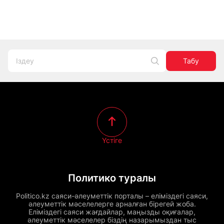
Табу
Үстіге
Политико туралы
Politico.kz саяси-әлеуметтік порталы – еліміздегі саяси,
әлеуметтік мәселелерге арналған бірегей жоба.
Еліміздегі саяси жағдайлар, маңызды оқиғалар,
әлеуметтік мәселелер біздің назарымыздан тыс