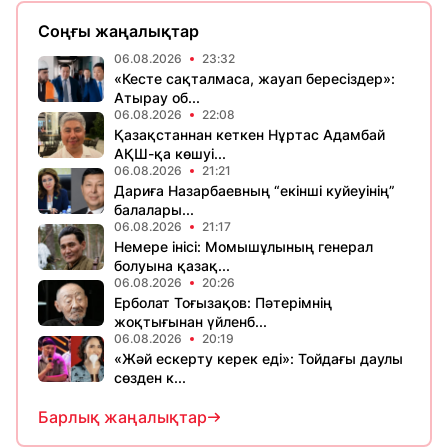
Соңғы жаңалықтар
06.08.2026
23:32
«Кесте сақталмаса, жауап бересіздер»:
Атырау об...
06.08.2026
22:08
Қазақстаннан кеткен Нұртас Адамбай
АҚШ-қа көшуі...
06.08.2026
21:21
Дариға Назарбаевның “екінші куйеуінің”
балалары...
06.08.2026
21:17
Немере інісі: Момышұлының генерал
болуына қазақ...
06.08.2026
20:26
Ерболат Тоғызақов: Пәтерімнің
жоқтығынан үйленб...
06.08.2026
20:19
«Жәй ескерту керек еді»: Тойдағы даулы
сөзден к...
Барлық жаңалықтар