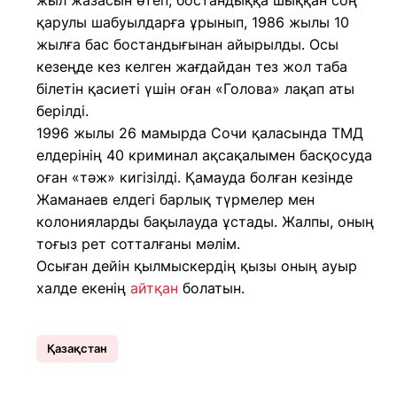
жыл жазасын өтеп, бостандыққа шыққан соң
қарулы шабуылдарға ұрынып, 1986 жылы 10
жылға бас бостандығынан айырылды. Осы
кезеңде кез келген жағдайдан тез жол таба
білетін қасиеті үшін оған «Голова» лақап аты
берілді.
1996 жылы 26 мамырда Сочи қаласында ТМД
елдерінің 40 криминал ақсақалымен басқосуда
оған «тәж» кигізілді. Қамауда болған кезінде
Жаманаев елдегі барлық түрмелер мен
колонияларды бақылауда ұстады. Жалпы, оның
тоғыз рет сотталғаны мәлім.
Осыған дейін қылмыскердің қызы оның ауыр
халде екенің
айтқан
болатын.
Қазақстан