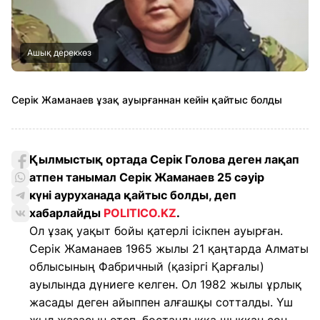
Ашық дереккөз
Серік Жаманаев ұзақ ауырғаннан кейін қайтыс болды
Қылмыстық ортада Серік Голова деген лақап
атпен танымал Серік Жаманаев 25 сәуір
күні ауруханада қайтыс болды, деп
хабарлайды
POLITICO.KZ
.
Ол ұзақ уақыт бойы қатерлі ісікпен ауырған.
Серік Жаманаев 1965 жылы 21 қаңтарда Алматы
облысының Фабричный (қазіргі Қарғалы)
ауылында дүниеге келген. Ол 1982 жылы ұрлық
жасады деген айыппен алғашқы сотталды. Үш