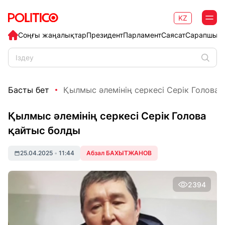
KZ
Соңғы жаңалықтар
Президент
Парламент
Саясат
Сарапшыл
Басты бет
Қылмыс әлемінің серкесі Серік Голова
Қылмыс әлемінің серкесі Серік Голова
қайтыс болды
25.04.2025
•
11:44
Абзал БАХЫТЖАНОВ
2394