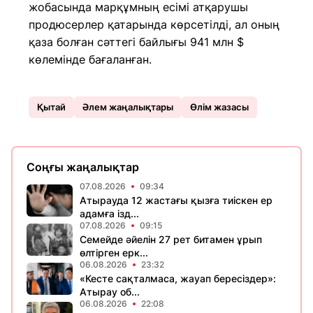
жобасында марқұмның есімі атқарушы
продюсерлер қатарында көрсетілді, ал оның
қаза болған сәттегі байлығы 941 млн $
көлемінде бағаланған.
Қытай
Әлем жаңалықтары
Өлім жазасы
Соңғы жаңалықтар
07.08.2026
09:34
Атырауда 12 жастағы қызға тиіскен ер
адамға ізд...
07.08.2026
09:15
Семейде әйелін 27 рет битамен ұрып
өлтірген ерк...
06.08.2026
23:32
«Кесте сақталмаса, жауап бересіздер»:
Атырау об...
06.08.2026
22:08