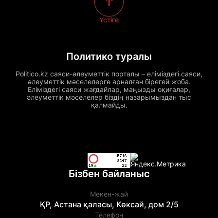
Үстіге
Политико туралы
Politico.kz саяси-әлеуметтік порталы – еліміздегі саяси,
әлеуметтік мәселелерге арналған бірегей жоба.
Еліміздегі саяси жағдайлар, маңызды оқиғалар,
әлеуметтік мәселелер біздің назарымыздан тыс
қалмайды.
Бізбен байланыс
Мекен-жай
ҚР, Астана қаласы, Көксай, дом 2/5
Телефон