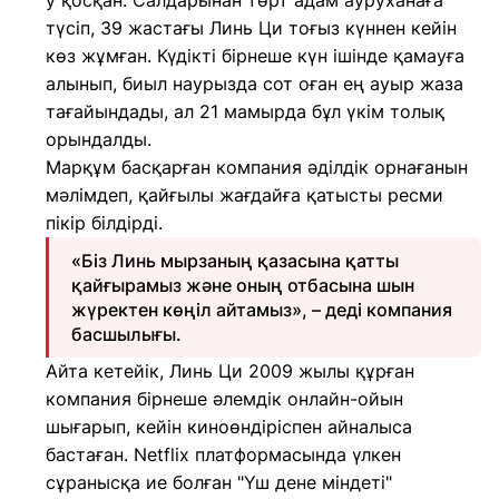
у қосқан. Салдарынан төрт адам ауруханаға
түсіп, 39 жастағы Линь Ци тоғыз күннен кейін
көз жұмған. Күдікті бірнеше күн ішінде қамауға
алынып, биыл наурызда сот оған ең ауыр жаза
тағайындады, ал 21 мамырда бұл үкім толық
орындалды.
Марқұм басқарған компания әділдік орнағанын
мәлімдеп, қайғылы жағдайға қатысты ресми
пікір білдірді.
«Біз Линь мырзаның қазасына қатты
қайғырамыз және оның отбасына шын
жүректен көңіл айтамыз», – деді компания
басшылығы.
Айта кетейік, Линь Ци 2009 жылы құрған
компания бірнеше әлемдік онлайн-ойын
шығарып, кейін киноөндіріспен айналыса
бастаған. Netflix платформасында үлкен
сұранысқа ие болған "Үш дене міндеті"