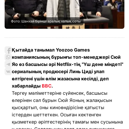
Фото: Шанхай бірінші аралық халық соты
Қытайда танымал Yoozoo Games
компаниясының бұрынғы топ-менеджері Сюй
Яо өз басшысы әрі Netflix-тің "Үш дене міндеті"
сериалының продюсері Линь Циді улап
өлтіргені үшін өлім жазасына кесілді, деп
хабарлайды
BBC
.
Тергеу мәліметтеріне сүйенсек, басшысы
өлерінен сәл бұрын Сюй Яоның жалақысын
қысқартып, оны киноөндірісіне қатысты
істерден шеттеткен. Осыған кектенген
қызметкер әріптестерінің тамағы мен сусынына