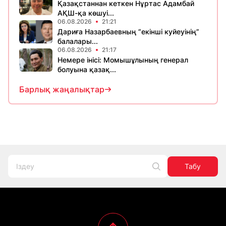
Қазақстаннан кеткен Нұртас Адамбай
АҚШ-қа көшуі...
06.08.2026
21:21
Дариға Назарбаевның “екінші куйеуінің”
балалары...
06.08.2026
21:17
Немере інісі: Момышұлының генерал
болуына қазақ...
Барлық жаңалықтар
Табу