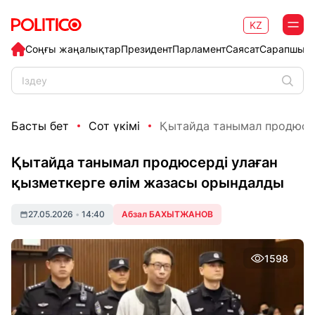
KZ
Соңғы жаңалықтар
Президент
Парламент
Саясат
Сарапшыл
Басты бет
Сот үкімі
Қытайда танымал продюсерд
Қытайда танымал продюсерді улаған
қызметкерге өлім жазасы орындалды
27.05.2026
•
14:40
Абзал БАХЫТЖАНОВ
1598