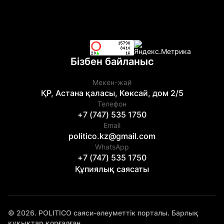
Бізбен байланыс
Мекен-жай
ҚР, Астана қаласы, Көксай, дом 2/5
Телефон
+7 (747) 535 1750
Email
politico.kz@gmail.com
WhatsApp
+7 (747) 535 1750
Құпиялық саясаты
© 2026. POLITICO саяси-әлеуметтік порталы. Барлық
құқықтар қорғалған