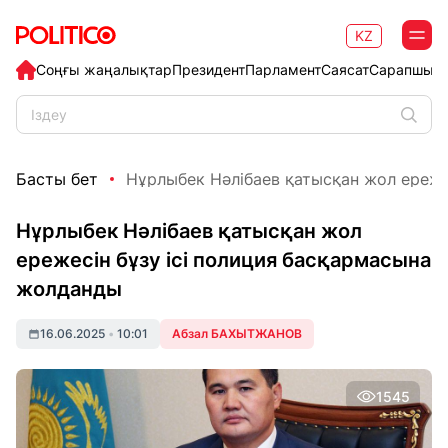
KZ
Соңғы жаңалықтар
Президент
Парламент
Саясат
Сарапшыл
Басты бет
Нұрлыбек Нәлібаев қатысқан жол ережесі
Нұрлыбек Нәлібаев қатысқан жол
ережесін бұзу ісі полиция басқармасына
жолданды
16.06.2025
•
10:01
Абзал БАХЫТЖАНОВ
1545