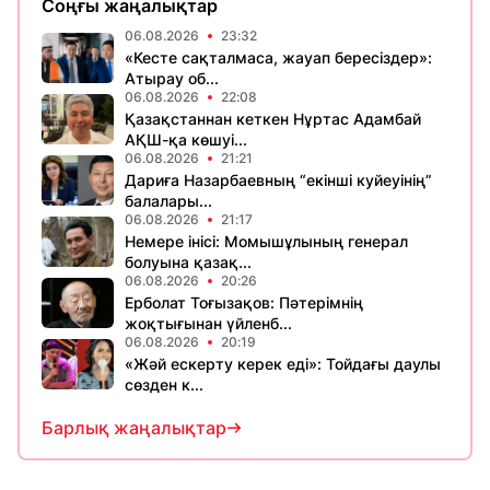
Соңғы жаңалықтар
06.08.2026
23:32
«Кесте сақталмаса, жауап бересіздер»:
Атырау об...
06.08.2026
22:08
Қазақстаннан кеткен Нұртас Адамбай
АҚШ-қа көшуі...
06.08.2026
21:21
Дариға Назарбаевның “екінші куйеуінің”
балалары...
06.08.2026
21:17
Немере інісі: Момышұлының генерал
болуына қазақ...
06.08.2026
20:26
Ерболат Тоғызақов: Пәтерімнің
жоқтығынан үйленб...
06.08.2026
20:19
«Жәй ескерту керек еді»: Тойдағы даулы
сөзден к...
Барлық жаңалықтар