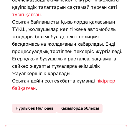
қауіпсіздік талаптарын сақтамай тұрған сәті
түсіп қалған
.
Осыған байланысты Қызылорда қаласының
ТҮКШ, жолаушылар көлігі және автомобиль
жолдары бөлімі бұл деректі полиция
басқармасына жолдағанын хабарлады. Енді
процессуалдық тәртіппен тексеріс жүргізіледі.
Егер құқық бұзушылық расталса, заңнамаға
сәйкес жауапты тұлғаларға әкімшілік
жауапкершілік қаралады.
Осыған дейін сол сұхбатта күмәнді
пікірлер
байқалған
.
Нұрлыбек Нәлібаев
Қызылорда облысы