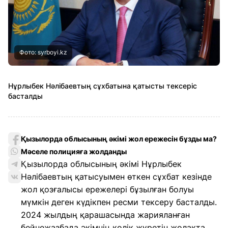
Фото: syrboyi.kz
Нұрлыбек Нәлібаевтың сұхбатына қатысты тексеріс
басталды
Қызылорда облысының әкімі жол ережесін бұзды ма?
Мәселе полицияға жолданды
Қызылорда облысының әкімі Нұрлыбек
Нәлібаевтың қатысуымен өткен сұхбат кезінде
жол қозғалысы ережелері бұзылған болуы
мүмкін деген күдікпен ресми тексеру басталды.
2024 жылдың қарашасында жарияланған
бейнежазбада әкімнің көлік жүретін жолақта