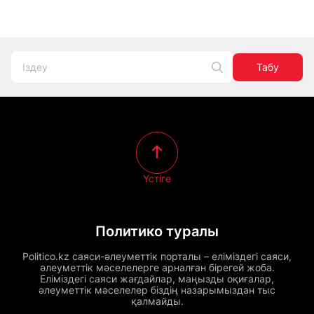
Табу
Үстіге
Политико туралы
Politico.kz саяси-әлеуметтік порталы – еліміздегі саяси,
әлеуметтік мәселелерге арналған бірегей жоба.
Еліміздегі саяси жағдайлар, маңызды оқиғалар,
әлеуметтік мәселелер біздің назарымыздан тыс
қалмайды.