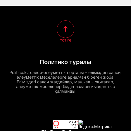
Үстіге
Политико туралы
Politico.kz саяси-әлеуметтік порталы – еліміздегі саяси,
әлеуметтік мәселелерге арналған бірегей жоба.
Еліміздегі саяси жағдайлар, маңызды оқиғалар,
әлеуметтік мәселелер біздің назарымыздан тыс
қалмайды.