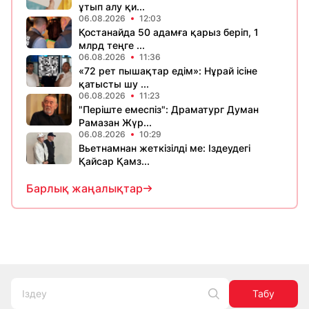
ұтып алу қи...
06.08.2026
12:03
Қостанайда 50 адамға қарыз беріп, 1
млрд теңге ...
06.08.2026
11:36
«72 рет пышақтар едім»: Нұрай ісіне
қатысты шу ...
06.08.2026
11:23
​"Періште емеспіз": Драматург Думан
Рамазан Жүр...
06.08.2026
10:29
Вьетнамнан жеткізілді ме: Іздеудегі
Қайсар Қамз...
Барлық жаңалықтар
Табу