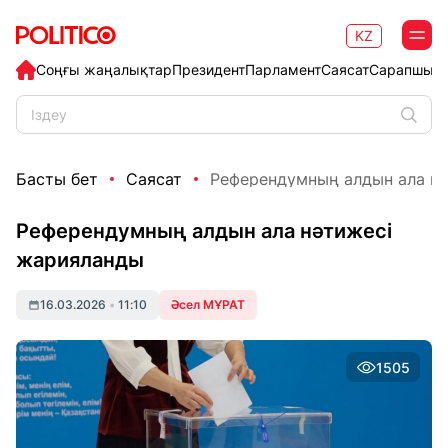
KZ
Соңғы жаңалықтар
Президент
Парламент
Саясат
Сарапшыл
Басты бет
Саясат
Референдумның алдын ала н
Референдумның алдын ала нәтижесі
жарияланды
16.03.2026
•
11:10
Әсел МҰРАТ
1505