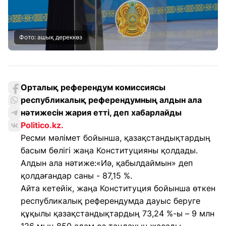
Фото: ашық дереккөз
Орталық референдум комиссиясы
республикалық референдумның алдын ала
нәтижесін жария етті, деп хабарлайды
Politico.kz
.
Ресми мәлімет бойынша, қазақстандықтардың
басым бөлігі жаңа Конституцияны қолдады.
Алдын ала нәтиже:«Иә, қабылдаймын» деп
қолдағандар саны - 87,15 %.
Айта кетейік, жаңа Конституция бойынша өткен
республикалық референдумда дауыс беруге
құқылы қазақстандықтардың 73,24 %-ы – 9 млн