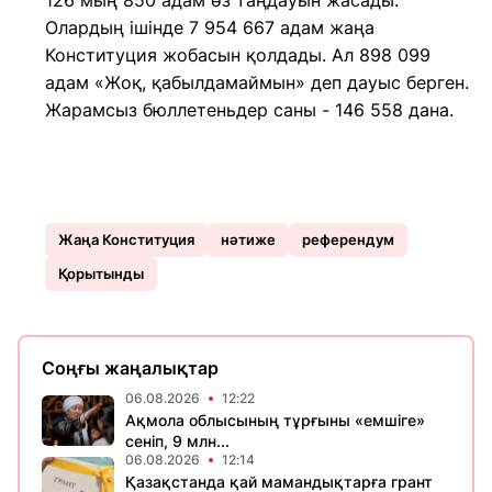
126 мың 850 адам өз таңдауын жасады.
Олардың ішінде 7 954 667 адам жаңа
Конституция жобасын қолдады. Ал 898 099
адам «Жоқ, қабылдамаймын» деп дауыс берген.
Жарамсыз бюллетеньдер саны - 146 558 дана.
Жаңа Конституция
нәтиже
референдум
Қорытынды
Соңғы жаңалықтар
06.08.2026
12:22
Ақмола облысының тұрғыны «емшіге»
сеніп, 9 млн...
06.08.2026
12:14
Қазақстанда қай мамандықтарға грант