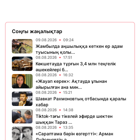
Соңғы жаңалықтар
09.08.2026
09:24
Жамбылда аңшылыққа кеткен ер адам
туысының қолы...
08.08.2026
17:51
Көкшетауда тұрғын 3,4 млн теңгелік
әшекейлері б...
08.08.2026
16:32
«Жауап керек»: Ақтауда ұлынан
айырылған ана мин...
08.08.2026
15:21
Шавкат Рахмоновтың отбасында қаралы
хабар
08.08.2026
14:38
Tiktok-тағы тікелей эфирде шектен
шыққан Тараз ...
08.08.2026
13:35
«Сараптама бәрін өзгертті»: Арман
Дүйсеновтің ә...