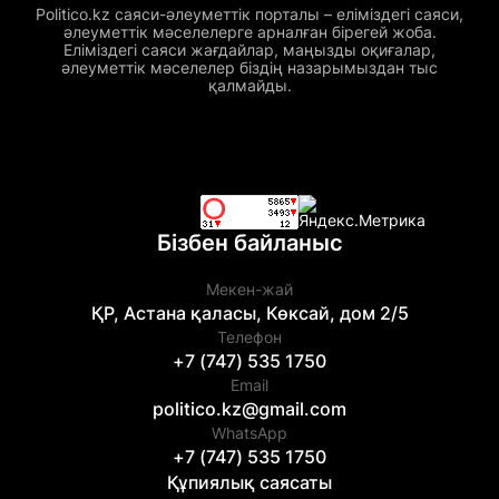
Politico.kz саяси-әлеуметтік порталы – еліміздегі саяси,
әлеуметтік мәселелерге арналған бірегей жоба.
Еліміздегі саяси жағдайлар, маңызды оқиғалар,
әлеуметтік мәселелер біздің назарымыздан тыс
қалмайды.
Бізбен байланыс
Мекен-жай
ҚР, Астана қаласы, Көксай, дом 2/5
Телефон
+7 (747) 535 1750
Email
politico.kz@gmail.com
WhatsApp
+7 (747) 535 1750
Құпиялық саясаты