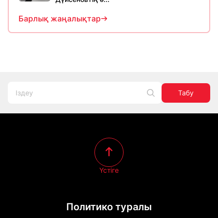
Барлық жаңалықтар
Табу
Үстіге
Политико туралы