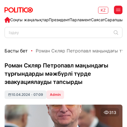
KZ
Соңғы жаңалықтар
Президент
Парламент
Саясат
Сарапшыл
Басты бет
Роман Скляр Петропавл маңындағы тұр
Роман Скляр Петропавл маңындағы
тұрғындарды мәжбүрлі түрде
эвакуациялауды тапсырды
10.04.2024
•
07:09
Admin
313