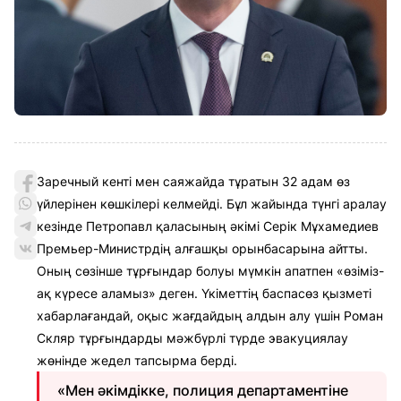
Заречный кенті мен саяжайда тұратын 32 адам өз
үйлерінен көшкілері келмейді. Бұл жайында түнгі аралау
кезінде Петропавл қаласының әкімі Серік Мұхамедиев
Премьер-Министрдің алғашқы орынбасарына айтты.
Оның сөзінше тұрғындар болуы мүмкін апатпен «өзіміз-
ақ күресе аламыз» деген. Үкіметтің баспасөз қызметі
хабарлағандай, оқыс жағдайдың алдын алу үшін Роман
Скляр тұрғындарды мәжбүрлі түрде эвакуциялау
жөнінде жедел тапсырма берді.
«Мен әкімдікке, полиция департаментіне