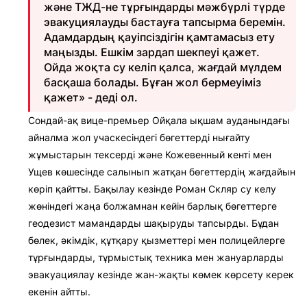
және ТЖД-не тұрғындарды мәжбүрлі түрде
эвакуциялауды бастауға тапсырма беремін.
Адамдардың қауіпсіздігін қамтамасыз ету
маңызды. Ешкім зардап шекпеуі қажет.
Ойда жоқта су келіп қалса, жағдай мүлдем
басқаша болады. Бұған жол бермеуіміз
қажет» - деді ол.
Сондай-ақ вице-премьер Ойқала ықшам ауданындағы
айналма жол учаскесіндегі бөгеттерді нығайту
жұмыстарын тексерді және Кожевенный кенті мен
Ущев көшесінде салынып жатқан бөгеттердің жағдайын
көріп қайтты. Бақылау кезінде Роман Скляр су келу
жөніндегі жаңа болжамнан кейін барлық бөгеттерге
геодезист мамандарды шақыруды тапсырды. Бұдан
бөлек, әкімдік, құтқару қызметтері мен полицейлерге
тұрғындарды, тұрмыстық техника мен жануарларды
эвакуациялау кезінде жан-жақты көмек көрсету керек
екенін айтты.