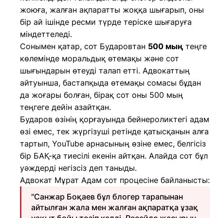
жоюға, жалған ақпаратты жоққа шығарып, оны
бір ай ішінде ресми түрде теріске шығаруға
міндеттеледі.
Сонымен қатар, сот Бударовтан
500 мың
теңге
көлемінде моральдық өтемақы және сот
шығындарын өтеуді талап етті. Адвокаттың
айтуынша, бастапқыда өтемақы сомасы бұдан
да жоғары болған, бірақ сот оны 500 мың
теңгеге дейін азайтқан.
Бударов өзінің қорғауында бейнероликтегі адам
өзі емес, тек жүргізуші ретінде қатысқанын алға
тартып, YouTube арнасының өзіне емес, белгісіз
бір БАҚ-қа тиесілі екенін айтқан. Алайда сот бұл
уәждерді негізсіз деп таныды.
Адвокат Мұрат Адам сот процесіне байланысты:
"Санжар Боқаев бұл блогер тарапынан
айтылған жала мен жалған ақпаратқа ұзақ