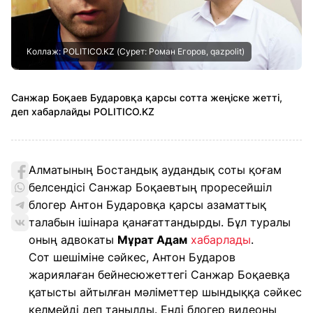
Коллаж: POLITICO.KZ (Сурет: Роман Егоров, qazpolit)
Санжар Боқаев Бударовқа қарсы сотта жеңіске жетті,
деп хабарлайды POLITICO.KZ
Алматының Бостандық аудандық соты қоғам
белсендісі Санжар Боқаевтың проресейшіл
блогер Антон Бударовқа қарсы азаматтық
талабын ішінара қанағаттандырды. Бұл туралы
оның адвокаты
Мұрат Адам
хабарлады
.
Сот шешіміне сәйкес, Антон Бударов
жариялаған бейнесюжеттегі Санжар Боқаевқа
қатысты айтылған мәліметтер шындыққа сәйкес
келмейді деп танылды. Енді блогер видеоны