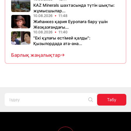
KAZ Minerals шахтасында түтін шықты:
жұмысшылар...
10.08.2026
11:48
Жиһанкез қария Еуропаға бару үшін
Жезқазғандағы...
10.08.2026
11:40
"Екі құлағы естімей қалды":
Қызылордада ата-ана...
Барлық жаңалықтар
Табу