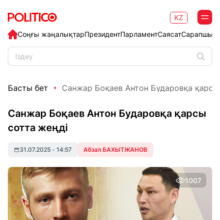
KZ
Соңғы жаңалықтар
Президент
Парламент
Саясат
Сарапшыл
Басты бет
Санжар Боқаев Антон Бударовқа қарсы
Санжар Боқаев Антон Бударовқа қарсы
сотта жеңді
31.07.2025
•
14:57
Абзал БАХЫТЖАНОВ
1007