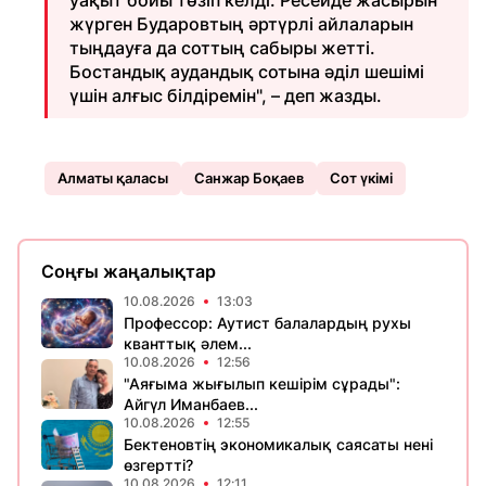
уақыт бойы төзіп келді. Ресейде жасырын
жүрген Бударовтың әртүрлі айлаларын
тыңдауға да соттың сабыры жетті.
Бостандық аудандық сотына әділ шешімі
үшін алғыс білдіремін", – деп жазды.
Алматы қаласы
Санжар Боқаев
Сот үкімі
Соңғы жаңалықтар
10.08.2026
13:03
Профессор: Аутист балалардың рухы
кванттық әлем...
10.08.2026
12:56
"Аяғыма жығылып кешірім сұрады":
Айгүл Иманбаев...
10.08.2026
12:55
Бектеновтің экономикалық саясаты нені
өзгертті?
10.08.2026
12:11