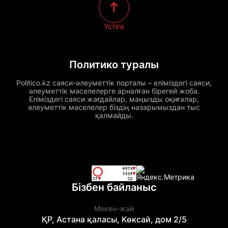
Үстіге
Политико туралы
Politico.kz саяси-әлеуметтік порталы – еліміздегі саяси,
әлеуметтік мәселелерге арналған бірегей жоба.
Еліміздегі саяси жағдайлар, маңызды оқиғалар,
әлеуметтік мәселелер біздің назарымыздан тыс
қалмайды.
Бізбен байланыс
Мекен-жай
ҚР, Астана қаласы, Көксай, дом 2/5