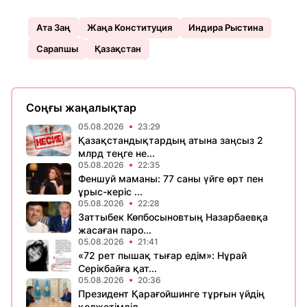
Ата Заң
Жаңа Конституция
Индира Рыстина
Сарапшы
Қазақстан
Соңғы жаңалықтар
05.08.2026
23:29
Қазақстандықтардың атына заңсыз 2
млрд теңге не...
05.08.2026
22:35
Феншуй маманы: 77 саны үйге өрт пен
ұрыс-керіс ...
05.08.2026
22:28
Заттыбек Көпбосыновтың Назарбаевқа
жасаған паро...
05.08.2026
21:41
«72 рет пышақ тығар едім»: Нұрай
Серікбайға қат...
05.08.2026
20:36
Президент Қарағойшинге тұрғын үйдің
қолжетімділ...