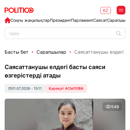
KZ
Соңғы жаңалықтар
Президент
Парламент
Саясат
Сарапшыл
Басты бет
Сарапшылар
Саясаттанушы елдегі ба
Саясаттанушы елдегі басты саяси
өзгерістерді атады
01.07.2026
•
15:11
Қарақат АСЫЛОВА
549