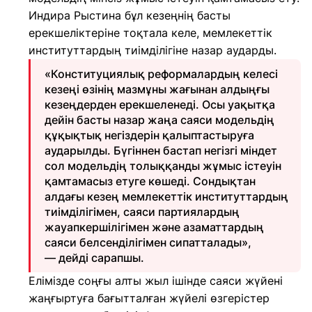
Индира Рыстина бұл кезеңнің басты
ерекшеліктеріне тоқтала келе, мемлекеттік
институттардың тиімділігіне назар аударды.
«Конституциялық реформалардың келесі
кезеңі өзінің мазмұны жағынан алдыңғы
кезеңдерден ерекшеленеді. Осы уақытқа
дейін басты назар жаңа саяси модельдің
құқықтық негіздерін қалыптастыруға
аударылды. Бүгіннен бастап негізгі міндет
сол модельдің толыққанды жұмыс істеуін
қамтамасыз етуге көшеді. Сондықтан
алдағы кезең мемлекеттік институттардың
тиімділігімен, саяси партиялардың
жауапкершілігімен және азаматтардың
саяси белсенділігімен сипатталады»,
— дейді сарапшы.
Елімізде соңғы алты жыл ішінде саяси жүйені
жаңғыртуға бағытталған жүйелі өзгерістер