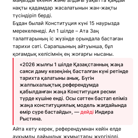
маңызды екенін және алдағы уақытта қандай
нақты қадамдар жасалатынын жан-жақты
түсіндіріп берді.
Бұдан былай Конституция күні 15 наурызда
мерекеленеді. Ал 1 шілде – Ата Заң
талаптарының іс жүзінде орындала бастаған
тарихи сәті. Сарапшының айтуынша, бұл
қоғамдық келісімнің ең жоғарғы нысаны.
«2026 жылғы 1 шілде Қазақстанның жаңа
саяси даму кезеңінің басталған күні ретінде
тарихта қалатыны анық. Бүгін
жалпыхалықтық референдумда
қабылданған жаңа Конституция ресми
түрде күшіне енді. Осы сәттен бастап еліміз
жаңа конституциялық модель жағдайында
өмір сүре бастайды», —
дейді
Индира
Рыстина.
Айта кету керек, референдумнан кейін елде
ауқымды дайындық жұмыстары жүргізілді.