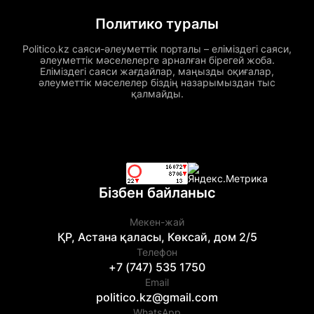
Политико туралы
Politico.kz саяси-әлеуметтік порталы – еліміздегі саяси,
әлеуметтік мәселелерге арналған бірегей жоба.
Еліміздегі саяси жағдайлар, маңызды оқиғалар,
әлеуметтік мәселелер біздің назарымыздан тыс
қалмайды.
Бізбен байланыс
Мекен-жай
ҚР, Астана қаласы, Көксай, дом 2/5
Телефон
+7 (747) 535 1750
Email
politico.kz@gmail.com
WhatsApp