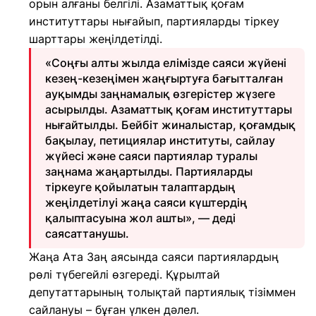
орын алғаны белгілі. Азаматтық қоғам
институттары нығайып, партияларды тіркеу
шарттары жеңілдетілді.
«Соңғы алты жылда елімізде саяси жүйені
кезең-кезеңімен жаңғыртуға бағытталған
ауқымды заңнамалық өзгерістер жүзеге
асырылды. Азаматтық қоғам институттары
нығайтылды. Бейбіт жиналыстар, қоғамдық
бақылау, петициялар институты, сайлау
жүйесі және саяси партиялар туралы
заңнама жаңартылды. Партияларды
тіркеуге қойылатын талаптардың
жеңілдетілуі жаңа саяси күштердің
қалыптасуына жол ашты», — деді
саясаттанушы.
Жаңа Ата Заң аясында саяси партиялардың
рөлі түбегейлі өзгереді. Құрылтай
депутаттарының толықтай партиялық тізіммен
сайлануы – бұған үлкен дәлел.