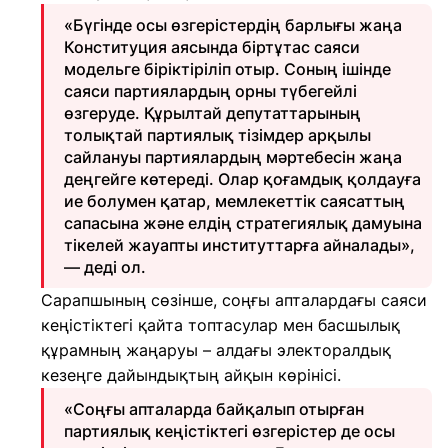
«Бүгінде осы өзгерістердің барлығы жаңа
Конституция аясында біртұтас саяси
модельге біріктіріліп отыр. Соның ішінде
саяси партиялардың орны түбегейлі
өзгеруде. Құрылтай депутаттарының
толықтай партиялық тізімдер арқылы
сайлануы партиялардың мәртебесін жаңа
деңгейге көтереді. Олар қоғамдық қолдауға
ие болумен қатар, мемлекеттік саясаттың
сапасына және елдің стратегиялық дамуына
тікелей жауапты институттарға айналады»,
— деді ол.
Сарапшының сөзінше, соңғы апталардағы саяси
кеңістіктегі қайта топтасулар мен басшылық
құрамның жаңаруы – алдағы электоралдық
кезеңге дайындықтың айқын көрінісі.
«Соңғы апталарда байқалып отырған
партиялық кеңістіктегі өзгерістер де осы