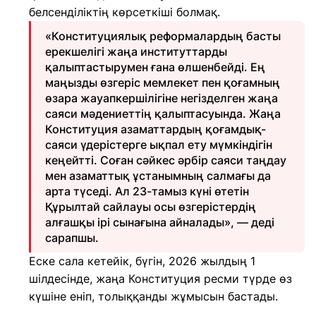
белсенділіктің көрсеткіші болмақ.
«Конституциялық реформалардың басты
ерекшелігі жаңа институттарды
қалыптастырумен ғана өлшенбейді. Ең
маңызды өзгеріс мемлекет пен қоғамның
өзара жауапкершілігіне негізделген жаңа
саяси мәдениеттің қалыптасуында. Жаңа
Конституция азаматтардың қоғамдық-
саяси үдерістерге ықпал ету мүмкіндігін
кеңейтті. Соған сәйкес әрбір саяси таңдау
мен азаматтық ұстанымның салмағы да
арта түседі. Ал 23-тамыз күні өтетін
Құрылтай сайлауы осы өзгерістердің
алғашқы ірі сынағына айналады», — деді
сарапшы.
Еске сала кетейік, бүгін, 2026 жылдың 1
шілдесінде, жаңа Конституция ресми түрде өз
күшіне еніп, толыққанды жұмысын бастады.