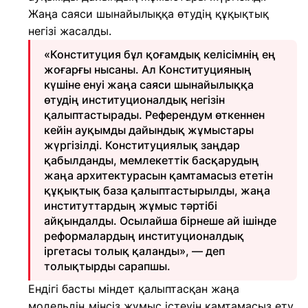
Жаңа саяси шынайылыққа өтудің құқықтық
негізі жасалды.
«Конституция бұл қоғамдық келісімнің ең
жоғарғы нысаны. Ал Конституцияның
күшіне енуі жаңа саяси шынайылыққа
өтудің институционалдық негізін
қалыптастырады. Референдум өткеннен
кейін ауқымды дайындық жұмыстары
жүргізілді. Конституциялық заңдар
қабылданды, мемлекеттік басқарудың
жаңа архитектурасын қамтамасыз ететін
құқықтық база қалыптастырылды, жаңа
институттардың жұмыс тәртібі
айқындалды. Осылайша бірнеше ай ішінде
реформалардың институционалдық
іргетасы толық қаланды», — деп
толықтырды сарапшы.
Ендігі басты міндет қалыптасқан жаңа
модельдің мінсіз жұмыс істеуін қамтамасыз ету.