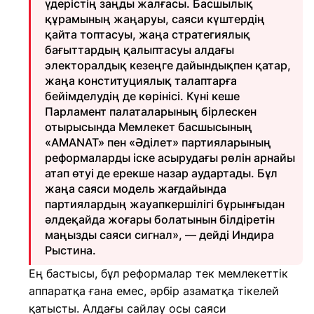
үдерістің заңды жалғасы. Басшылық
құрамының жаңаруы, саяси күштердің
қайта топтасуы, жаңа стратегиялық
бағыттардың қалыптасуы алдағы
электоралдық кезеңге дайындықпен қатар,
жаңа конституциялық талаптарға
бейімделудің де көрінісі. Күні кеше
Парламент палаталарының бірлескен
отырысында Мемлекет басшысының
«AMANAT» пен «Әділет» партияларының
реформаларды іске асырудағы рөлін арнайы
атап өтуі де ерекше назар аудартады. Бұл
жаңа саяси модель жағдайында
партиялардың жауапкершілігі бұрынғыдан
әлдеқайда жоғары болатынын білдіретін
маңызды саяси сигнал», — дейді Индира
Рыстина.
Ең бастысы, бұл реформалар тек мемлекеттік
аппаратқа ғана емес, әрбір азаматқа тікелей
қатысты. Алдағы сайлау осы саяси