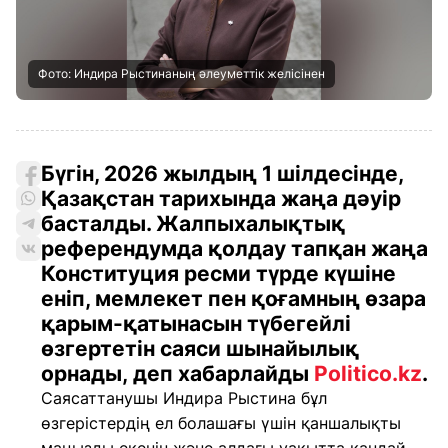
Фото: Индира Рыстинаның әлеуметтік желісінен
Бүгін, 2026 жылдың 1 шілдесінде,
Қазақстан тарихында жаңа дәуір
басталды. Жалпыхалықтық
референдумда қолдау тапқан жаңа
Конституция ресми түрде күшіне
еніп, мемлекет пен қоғамның өзара
қарым-қатынасын түбегейлі
өзгертетін саяси шынайылық
орнады, деп хабарлайды
Politico.kz
.
Саясаттанушы Индира Рыстина бұл
өзгерістердің ел болашағы үшін қаншалықты