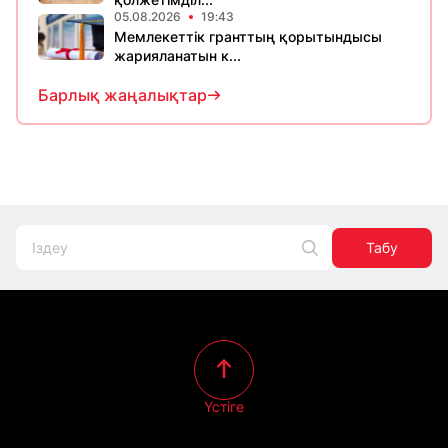
05.08.2026
19:43
Мемлекеттік гранттың қорытындысы
жарияланатын к...
Барлық жаңалықтар
Табу
Үстіге