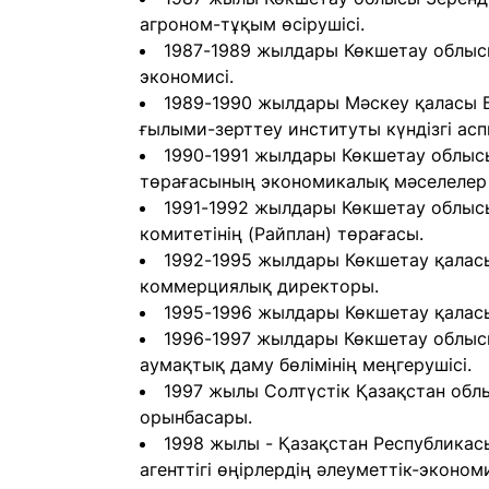
агроном-тұқым өсірушісі.
1987-1989 жылдары Көкшетау облысы
экономисі.
1989-1990 жылдары Мәскеу қаласы 
ғылыми-зерттеу институты күндізгі ас
1990-1991 жылдары Көкшетау облысы 
төрағасының экономикалық мәселелер 
1991-1992 жылдары Көкшетау облысы
комитетінің (Райплан) төрағасы.
1992-1995 жылдары Көкшетау қаласы 
коммерциялық директоры.
1995-1996 жылдары Көкшетау қалас
1996-1997 жылдары Көкшетау облысы
аумақтық даму бөлімінің меңгерушісі.
1997 жылы Солтүстік Қазақстан об
орынбасары.
1998 жылы - Қазақстан Республика
агенттігі өңірлердің әлеуметтік-эконо