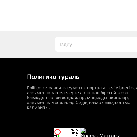
Политико туралы
Politico.kz саяси-әлеуметтік порталы – еліміздегі са
әлеуметтік мәселелерге арналған бірегей жоба.
Еліміздегі саяси жағдайлар, маңызды оқиғалар,
әлеуметтік мәселелер біздің назарымыздан тыс
қалмайды.