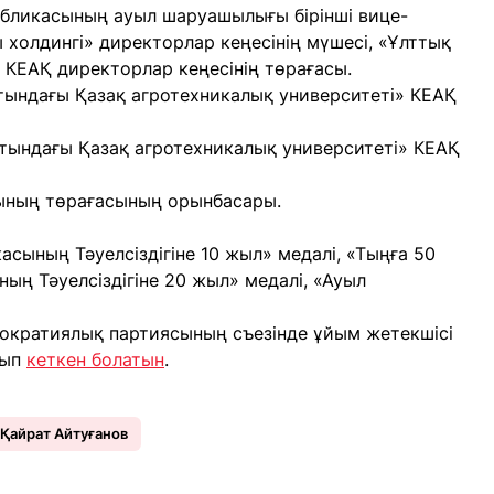
бликасының ауыл шаруашылығы бірінші вице-
 холдингі» директорлар кеңесінің мүшесі, «Ұлттық
 КЕАҚ директорлар кеңесінің төрағасы.
ындағы Қазақ агротехникалық университеті» КЕАҚ
тындағы Қазақ агротехникалық университеті» КЕАҚ
сының төрағасының орынбасары.
асының Тәуелсіздігіне 10 жыл» медалі, «Тыңға 50
ың Тәуелсіздігіне 20 жыл» медалі, «Ауыл
емократиялық партиясының съезінде ұйым жетекшісі
рып
кеткен болатын
.
Қайрат Айтуғанов