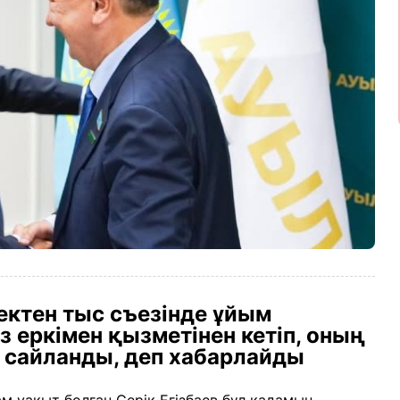
ктен тыс съезінде ұйым
з еркімен қызметінен кетіп, оның
 сайланды, деп хабарлайды