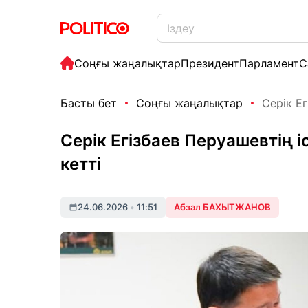
Соңғы жаңалықтар
Президент
Парламент
С
Басты бет
Соңғы жаңалықтар
Серік Ег
Серік Егізбаев Перуашевтің і
кетті
24.06.2026
•
11:51
Абзал БАХЫТЖАНОВ