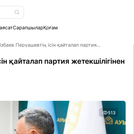
аясат
Сарапшылар
Қоғам
ізбаев Перуашевтің ісін қайталап партия...
сін қайталап партия жетекшілігінен
513