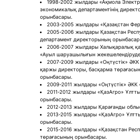
1998-2002 жылдары «Ақмола Электр
экономикалық департаментінің директ
орынбасары.
2003-2005 жылдары «Қазақстан Фер
2005-2006 жылдары Қазақстан Респ
департамент директорының орынбасары
2006-2007 жылдары Халықаралық қай
«Ауыл шаруашылығын жекешелендіруден
2007-2009 жылдары «Оңтүстік» ӘКК
қаржы директоры, басқарма төрағасын
орынбасары.
2009-2011 жылдары «Оңтүстік» ӘКК 
2011-2012 жылдары «ҚазАгро» Ұлтты
орынбасары.
2012-2013 жылдары Қарағанды облыс
2013-2015 жылдары «ҚазАгро» Ұлтт
орынбасары.
2015-2016 жылдары «Қазақстан Рес
төрағасының орынбасары.