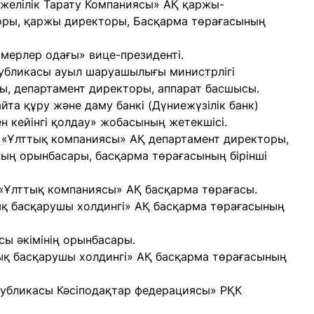
желілік Тарату Компаниясы» АҚ қаржы-
оры, қаржы директоры, Басқарма төрағасының
мерлер одағы» вице-президенті.
убликасы ауыл шаруашылығы министрлігі
, департамент директоры, аппарат басшысы.
та құру және даму банкі (Дүниежүзілік банк)
 кейінгі қолдау» жобасының жетекшісі.
 «Ұлттық компаниясы» АҚ департамент директоры,
ың орынбасары, басқарма төрағасының бірінші
«Ұлттық компаниясы» АҚ басқарма төрағасы.
қ басқарушы холдингі» АҚ басқарма төрағасының
ы әкімінің орынбасары.
ық басқарушы холдингі» АҚ басқарма төрағасының
публикасы Кәсіподақтар федерациясы» РҚК