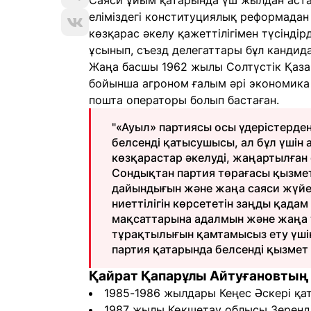
Саяси ұйым қатарында үш жылдан астам
еліміздегі конституциялық реформадан
көзқарас әкелу қажеттілігімен түсінді
ұсынып, съезд делегаттары бұл кандид
Жаңа басшы 1962 жылы Солтүстік Қаза
бойынша агроном ғалым әрі экономик
пошта операторы болып бастаған.
"«Ауыл» партиясы осы үдерістерден
белсенді қатысушысы, ал бұл үшін 
көзқарастар әкелуді, жаңартылған 
Сондықтан партия төрағасы қызмет
дайындығын және жаңа саяси жүйе
ниеттілігін көрсететін заңды қада
мақсаттарына адалмын және жаңа т
тұрақтылығын қамтамысыз ету үші
партия қатарында белсенді қызмет 
Қайрат Қапарұлы Айтуғановтың
1985-1986 жылдары Кеңес Әскері қа
1987 жылы Көкшетау облысы Зеренді