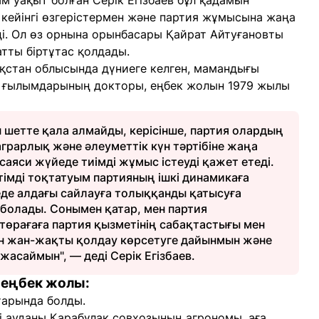
 уақыт болған Серік Егізбаев бұл қадамын
 кейінгі өзгерістермен және партия жұмысына жаңа
рді. Ол өз орнына орынбасары Қайрат Айтуғановты
атты біртұтас қолдады.
қстан облысында дүниеге келген, мамандығы
а ғылымдарының докторы, еңбек жолын 1979 жылы
 шетте қала алмайды, керісінше, партия олардың
аграрлық және әлеуметтік күн тәртібіне жаңа
саяси жүйеде тиімді жұмыс істеуді қажет етеді.
імді тоқтатуым партияның ішкі динамикаға
де алдағы сайлауға толыққанды қатысуға
м болады. Сонымен қатар, мен партия
өрағаға партия қызметінің сабақтастығы мен
н жан-жақты қолдау көрсетуге дайынмын және
жасаймын", — деді Серік Егізбаев.
 еңбек жолы:
тарында болды.
 ауданы Қарабұлақ совхозының агрономы, аға