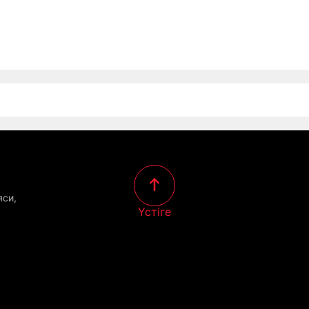
яси,
Үстіге