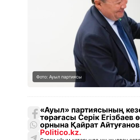
Фото: Ауыл партиясы
«Ауыл» партиясының кезе
төрағасы Серік Егізбаев ө
орнына Қайрат Айтуғанов
Politico.kz.