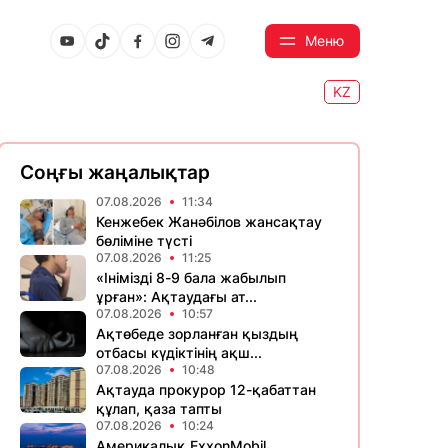
Меню
KZ
Соңғы жаңалықтар
07.08.2026
11:34
Кенжебек Жанәбілов жансақтау
бөліміне түсті
07.08.2026
11:25
«Інімізді 8-9 бала жабылып
ұрған»: Ақтаудағы ат...
07.08.2026
10:57
Ақтөбеде зорланған қыздың
отбасы күдіктінің ақш...
07.08.2026
10:48
Ақтауда прокурор 12-қабаттан
құлап, қаза тапты
07.08.2026
10:24
Америкалық ExxonMobil