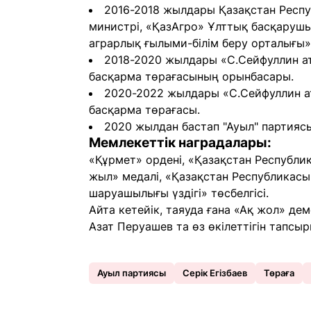
2016-2018 жылдары Қазақстан Респу
министрі, «ҚазАгро» Ұлттық басқарушы
аграрлық ғылыми-білім беру орталығы»
2018-2020 жылдары «С.Сейфуллин ат
басқарма төрағасының орынбасары.
2020-2022 жылдары «С.Сейфуллин а
басқарма төрағасы.
2020 жылдан бастап "Ауыл" партия
Мемлекеттік наградалары:
«Құрмет» ордені, «Қазақстан Республик
жыл» медалі, «Қазақстан Республикасын
шаруашылығы үздігі» төсбелгісі.
Айта кетейік, таяуда ғана «Ақ жол» д
Азат Перуашев та өз өкілеттігін тапсы
Ауыл партиясы
Серік Егізбаев
Төраға