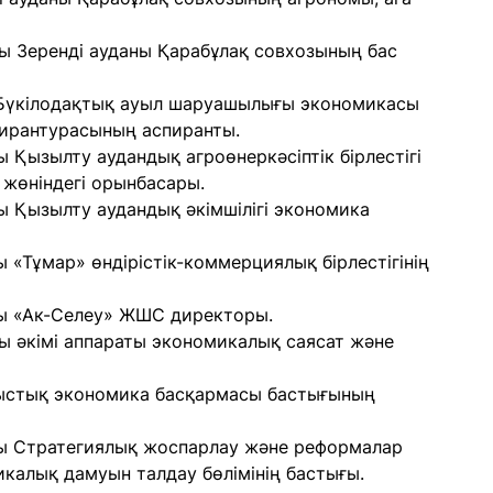
 Зеренді ауданы Қарабұлақ совхозының бас
Бүкілодақтық ауыл шаруашылығы экономикасы
пирантурасының аспиранты.
Қызылту аудандық агроөнеркәсіптік бірлестігі
жөніндегі орынбасары.
 Қызылту аудандық әкімшілігі экономика
«Тұмар» өндірістік-коммерциялық бірлестігінің
ы «Ак-Селеу» ЖШС директоры.
 әкімі аппараты экономикалық саясат және
лыстық экономика басқармасы бастығының
сы Стратегиялық жоспарлау және реформалар
микалық дамуын талдау бөлімінің бастығы.