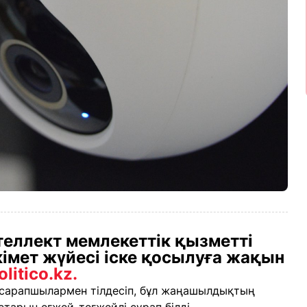
еллект мемлекеттік қызметті
үкімет жүйесі іске қосылуға жақын
olitico.kz.
 сарапшылармен тілдесіп, бұл жаңашылдықтың