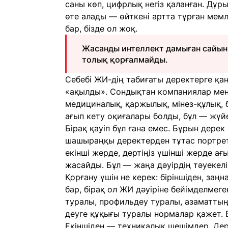
саны көп, цифрлық негіз қаланған. Дұры
өте алады — өйткені артта тұрған мем
бар, бізде ол жоқ.
Жасанды интеллект дамыған сайын 
толық қорғалмайды.
Себебі ЖИ-дің табиғаты деректерге қа
«ақылды». Сондықтан компаниялар мен
медициналық, қаржылық, мінез-құлық, 
ағып кету оқиғалары болды, бұл — жүйен
Бірақ қауіп бұл ғана емес. Бұрын дерек
шашыраңқы деректерден тұтас портрет
екінші жерде, дертіңіз үшінші жерде ағ
жасайды. Бұл — жаңа дәуірдің тәуекелі
Қорғану үшін не керек: біріншіден, за
бар, бірақ ол ЖИ дәуіріне бейімделме
туралы, профильдеу туралы, азаматты
деуге құқығы туралы нормалар қажет. Е
Екіншіден — техникалық шешімдер. Дере