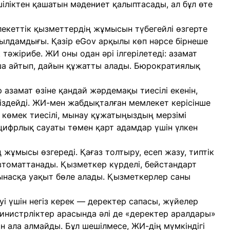
іліктен қашатын мәдениет қалыптасады, ал бұл өте
екеттік қызметтердің жұмысын түбегейлі өзгерте
жылдамдығы. Қазір eGov арқылы көп нәрсе бірнеше
 тәжірибе. ЖИ оны одан әрі ілгерілетеді: азамат
ша айтып, дайын құжатты алады. Бюрократиялық
 азамат өзіне қандай жәрдемақы тиесілі екенін,
 іздейді. ЖИ-мен жабдықталған мемлекет керісінше
й көмек тиесілі, мынау құжатыңыздың мерзімі
 цифрлық сауаты төмен қарт адамдар үшін үлкен
жұмысы өзгереді. Қағаз толтыру, есеп жазу, типтік
втоматтанады. Қызметкер күрделі, бейстандарт
тынасқа уақыт бөле алады. Қызметкерлер саны
уі үшін негіз керек — деректер сапасы, жүйелер
инистрліктер арасында әлі де «деректер аралдары»
ын ала алмайды. Бұл шешілмесе, ЖИ-дің мүмкіндігі