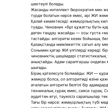
шектеулі болады.
Жасанды интеллект бюрократия мен же
түрде болатын нәрсе емес, әрі ЖИ жем
Қалай көмектеседі: жемқорлықтың көп
туады. Чиновник «бұл құжатты бүгін қар
деген таңдау жасайды — осы тұста «м
тастайды: алгоритм кезек бойынша, бе
Қазақстанда мемлекеттік сатып алу ме
Сонымен қатар ЖИ үлгілерді көреді: бі
чиновниктің шешімдері статистикалық
анықтайды. Адам сараптаушы ондаған 
шығады.
Бірақ қателесуге болмайды: ЖИ — құрал
жемқор болса, ол алгоритмді өзіне қаж
аталатын алгоритм белгілі бір адамда
техникалық сұрақ емес, саяси сұрақ. 
аудиттен өтуі, тәуелсіз сарапшылар тек
Тағы бір нәрсе: жемқорлықтың түбі мәд