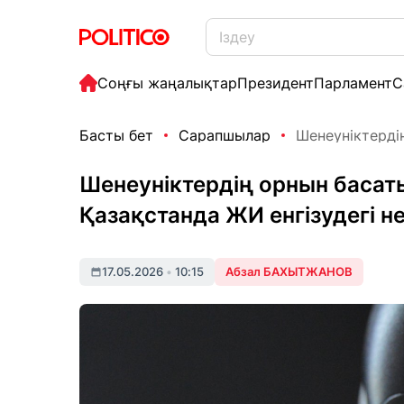
Соңғы жаңалықтар
Президент
Парламент
С
Басты бет
Сарапшылар
Шенеуніктердің
Шенеуніктердің орнын басаты
Қазақстанда ЖИ енгізудегі не
17.05.2026
•
10:15
Абзал БАХЫТЖАНОВ