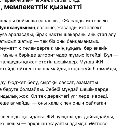
старын егжей-тегжейлі сұрап білді.
, мемлекеттік қызметті
гиялары бойынша сарапшы, «Жасанды интеллект
Әуелханұлының
сөзінше, жасанды интеллект
ға араласады, бірақ нақты шекараны анықтап алу
қатысып жатыр — тек біз оны байқамаймыз.
леуметтік төлемдерге кімнің құқығы бар екенін
— мұның бәрінде алгоритмдер жұмыс істейді. Бұл —
і талдауды қажет ететін шешімдер. Мұнда ЖИ
стейді, өйткені шаршамайды, көңіл-күйі болмайды,
у, бюджет бөлу, сыртқы саясат, азаматты
 беруге болмайды. Себебі мұндай шешімдерде
дылық жоқ. Ол тек деректегі үлгілерді көреді.
шеше алмайды — оны халық пен оның сайлаған
 шешеді» қағидасы. ЖИ нұсқаларды дайындайды,
пкі шешім — әрқашан жауапты адамда. Әйтпесе