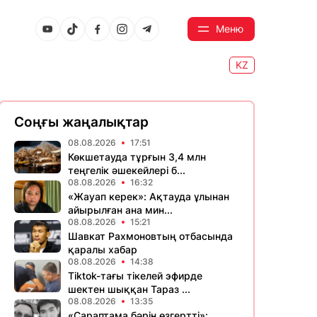
Меню
KZ
Соңғы жаңалықтар
08.08.2026
17:51
Көкшетауда тұрғын 3,4 млн
теңгелік әшекейлері б...
08.08.2026
16:32
«Жауап керек»: Ақтауда ұлынан
айырылған ана мин...
08.08.2026
15:21
Шавкат Рахмоновтың отбасында
қаралы хабар
08.08.2026
14:38
Tiktok-тағы тікелей эфирде
шектен шыққан Тараз ...
08.08.2026
13:35
«Сараптама бәрін өзгертті»: