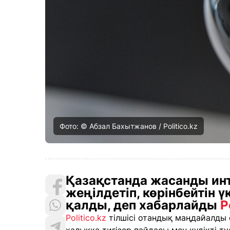
Фото: © Абзал Бахытжанов / Politico.kz
Қазақстанда жасанды инт
жеңілдетіп, көрінбейтін 
қалды, деп хабарлайды
P
Politico.kz
тілшісі отандық маңдайалды