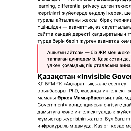
learning, differential privacy деген те
жергілікті жүйелерде өңделуі керек, ше
туралы айтылғаны жақсы, бірақ техника
Үшіншіден — азаматтың өз сауаттылығы
сайтта қандай деректі қалдыратынын түс
түрде бәрін беріп жүрген азаматқа көм
Ашығын айтсам — біз ЖИ мен жеке 
таппаған дүниедеміз. Қазақстан да
үлкен қоғамдық пікірталасына айн
Қазақстан «Invisible Gov
ҚР БҒМ ҒК «Ақпараттық және есептеу 
орынбасары, PhD, жасанды интеллект 
маманы
Өркен Мамырбаевтың
пайымдау
Government» концепциясын енгізуге да
дамытуға және интеллектуалдық жүйе
жұмыстар жүргізіліп жатыр. Бұл бағыт
инфрақұрылым дамуда. Қазіргі кезде м