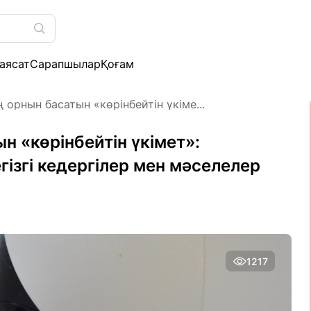
аясат
Сарапшылар
Қоғам
 орнын басатын «көрінбейтін үкіме...
н «көрінбейтін үкімет»:
гізгі кедергілер мен мәселелер
1217