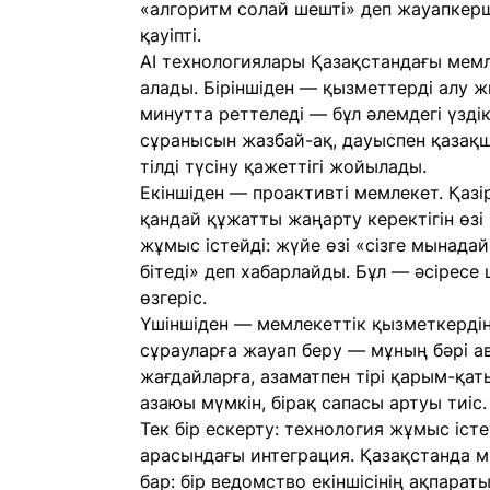
«алгоритм солай шешті» деп жауапкерш
қауіпті.
AI технологиялары Қазақстандағы мемл
алады. Біріншіден — қызметтерді алу 
минутта реттеледі — бұл әлемдегі үздік
сұранысын жазбай-ақ, дауыспен қазақ
тілді түсіну қажеттігі жойылады.
Екіншіден — проактивті мемлекет. Қазір
қандай құжатты жаңарту керектігін өзі
жұмыс істейді: жүйе өзі «сізге мынада
бітеді» деп хабарлайды. Бұл — әсіресе
өзгеріс.
Үшіншіден — мемлекеттік қызметкердің 
сұрауларға жауап беру — мұның бәрі а
жағдайларға, азаматпен тірі қарым-қа
азаюы мүмкін, бірақ сапасы артуы тиіс.
Тек бір ескерту: технология жұмыс істе
арасындағы интеграция. Қазақстанда м
бар: бір ведомство екіншісінің ақпарат