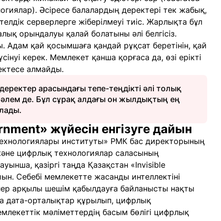
хнологиялар). Әсіресе балалардың деректері тек жабық,
телдік серверлерге жіберілмеуі тиіс. Жарлықта бұл
лық орындалуы қалай болатыны әлі белгісіз.
. Адам қай қосымшаға қандай рұқсат беретінін, қай
інуі керек. Мемлекет қанша қорғаса да, өзі ерікті
ектесе алмайды.
деректер арасындағы тепе-теңдікті әлі толық
, әлем де. Бұл сұрақ алдағы он жылдықтың ең
алады.
ernment» жүйесін енгізуге дайын
технологиялары институты» РМК бас директорының
және цифрлық технологиялар саласының
ынша, қазіргі таңда Қазақстан «Invisible
йын. Себебі мемлекетте жасанды интеллектіні
лер арқылы шешім қабылдауға байланысты нақты
та дата-орталықтар құрылып, цифрлық
емлекеттік мәліметтердің басым бөлігі цифрлық