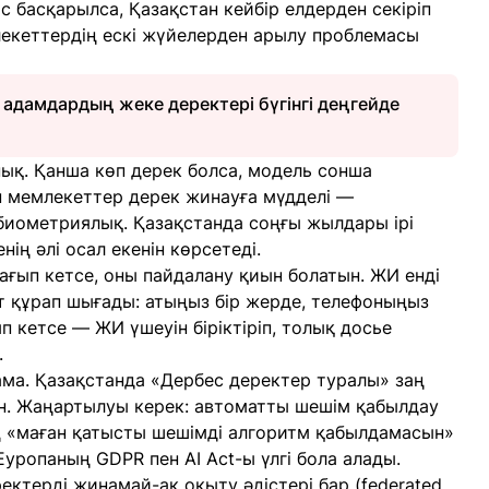
с басқарылса, Қазақстан кейбір елдерден секіріп
лекеттердің ескі жүйелерден арылу проблемасы
адамдардың жеке деректері бүгінгі деңгейде
нық. Қанша көп дерек болса, модель сонша
 мемлекеттер дерек жинауға мүдделі —
биометриялық. Қазақстанда соңғы жылдары ірі
ің әлі осал екенін көрсетеді.
 ағып кетсе, оны пайдалану қиын болатын. ЖИ енді
 құрап шығады: атыңыз бір жерде, телефоныңыз
ып кетсе — ЖИ үшеуін біріктіріп, толық досье
.
ңнама. Қазақстанда «Дербес деректер туралы» заң
ген. Жаңартылуы керек: автоматты шешім қабылдау
ң «маған қатысты шешімді алгоритм қабылдамасын»
уропаның GDPR пен AI Act-ы үлгі бола алады.
ктерді жинамай-ақ оқыту әдістері бар (federated