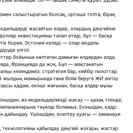
 түзей алмайды. Ол — пышақ сияқты құрал: дұрыс
ермен салыстыратын болсақ, орташа топта, бірақ
одельдерді жасайтын елдер, олардың деңгейіне
доллар инвестицияны талап етеді, бұл — басқа
стік Корея, Эстония келеді — олар модель
руде үлгілі.
ттер бойынша көптеген дамыған елдерден алда.
ияда, Францияда да жоқ. Бұл — мақтанатын
стапқы кезеңдеміз: стратегия бар, кейбір пилоттар
026 жылдың мамырында ғана білім беруге ЖИ енгізу
қсы қадам, екінші жағынан, басқа елдер мұны
іріншіден, өз модельдерімізді жасау — қазақ тілінде,
омпанияларына тәуелді боламыз. Екіншіден, кадр:
 дайындау. Үшіншіден, есептеу қуаты — заманауи
технологияны қабылдау деңгейі жоғары, жастар