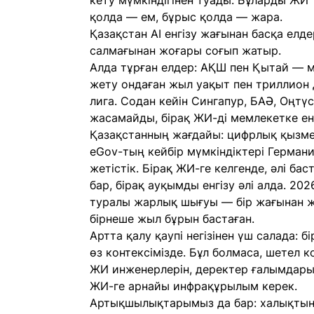
кету мүмкіндігінен туады. Бұларды ЖИ
қолда — ем, бұрыс қолда — жара.
Қазақстан AI енгізу жағынан басқа елд
салмағынан жоғары соғып жатыр.
Алда тұрған елдер: АҚШ пен Қытай — м
жету ондаған жыл уақыт пен триллион 
лига. Содан кейін Сингапур, БАӘ, Оңтү
жасамайды, бірақ ЖИ-ді мемлекетке енді
Қазақстанның жағдайы: цифрлық қызме
eGov-тың кейбір мүмкіндіктері Герман
жетістік. Бірақ ЖИ-ге келгенде, әлі ба
бар, бірақ ауқымды енгізу әлі алда. 2
туралы жарлық шығуы — бір жағынан жа
бірнеше жыл бұрын бастаған.
Артта қалу қаупі негізінен үш салада: б
өз контексімізде. Бұл болмаса, шетел к
ЖИ инженерлерін, деректер ғалымдарын
ЖИ-ге арнайы инфрақұрылым керек.
Артықшылықтарымыз да бар: халықтың 