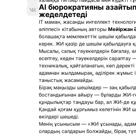
халыққа тигізер пайдасы мен күдікті тұ
AI бюрократияны азайтып
жеделдетеді
ІТ маман, жасанды интеллект техноло
әліппесі» кітабының авторы
Мейіржан 
болашақта мемлекеттік шешім қабылдау
керек. ЖИ қазір де шешім қабылдауға 
Мысалы, салық тәуекелдерін бағалау, ә
есептеу, кеден тәуекелдерін сараптау 
техникалық, қайталанатын, көп дерект
адамнан жылдамырақ, әділірек жұмыс і
таныстық жасамайды.
Бірақ маңызды шешімдер — заң қабылда
бостандығынан айыру — бұларды ЖИ-ге
құндылықтар таңдауы бар, ал ЖИ-де құн
Қандай қоғам құрғымыз келетінін ЖИ 
өкілдері шешеді.
Менің ұсынысым — «ЖИ ұсынады, адам
олардың салдарын болжайды, бірақ тү