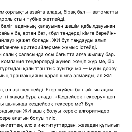
мқорлықты азайта алады, бірақ бұл — автоматты
қорлықтың түбіне жетпейді.
 бөлігі адамның қалауымен шешім қабылдауынан
айын ба, ертең бе», «бұл тендерді кімге берейін»
айлау» қажет болады. ЖИ бұл таңдауды алып
лгіленген критерийлермен жұмыс істейді.
н салық саласында осы бағытта алға жылжу бар.
р компания тендерлерді жүйелі жеңіп жүр ме, бір
 тұрғыдан қалыптан тыс ауытқи ма — мұны дереу
мың транзакцияны қарап шыға алмайды, ал ЖИ
, ол өзі шешпейді. Егер жүйені баптайтын адам
етті жаққа бұра алады. «Кездейсоқ тексеру» деп
рды шынында кездейсоқ тексере ме? Бұл —
Сондықтан ЖИ ашық болуы керек: алгоритмдер
сере алатын болуы тиіс.
ениеттен, әлсіз институттардан, жазадан құтылып