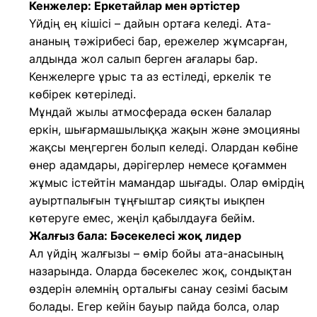
Кенжелер: Еркетайлар мен әртістер
Үйдің ең кішісі – дайын ортаға келеді. Ата-
ананың тәжірибесі бар, ережелер жұмсарған,
алдында жол салып берген ағалары бар.
Кенжелерге ұрыс та аз естіледі, еркелік те
көбірек көтеріледі.
Мұндай жылы атмосферада өскен балалар
еркін, шығармашылыққа жақын және эмоцияны
жақсы меңгерген болып келеді. Олардан көбіне
өнер адамдары, дәрігерлер немесе қоғаммен
жұмыс істейтін мамандар шығады. Олар өмірдің
ауыртпалығын тұңғыштар сияқты иықпен
көтеруге емес, жеңіл қабылдауға бейім.
Жалғыз бала: Бәсекелесі жоқ лидер
Ал үйдің жалғызы – өмір бойы ата-анасының
назарында. Оларда бәсекелес жоқ, сондықтан
өздерін әлемнің орталығы санау сезімі басым
болады. Егер кейін бауыр пайда болса, олар