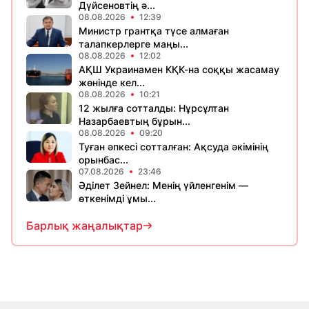
Дүйсеновтің ә...
08.08.2026
12:39
Министр грантқа түсе алмаған
талапкерлерге маңы...
08.08.2026
12:02
АҚШ Украинамен КҚК-на соққы жасамау
жөнінде кел...
08.08.2026
10:21
12 жылға сотталды: Нұрсұлтан
Назарбаевтың бұрын...
08.08.2026
09:20
Туған әпкесі сотталған: Ақсуда әкімінің
орынбас...
07.08.2026
23:46
Әділет Зейнел: Менің үйленгенім —
өткенімді ұмы...
Барлық жаңалықтар