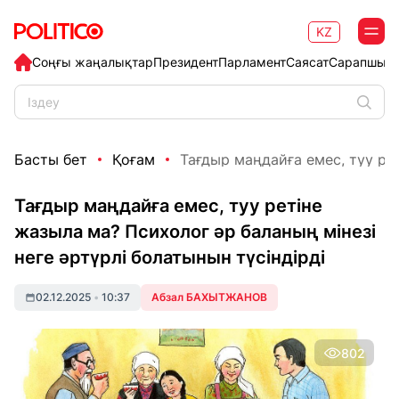
KZ
Соңғы жаңалықтар
Президент
Парламент
Саясат
Сарапшыл
Басты бет
Қоғам
Тағдыр маңдайға емес, туу рет
Тағдыр маңдайға емес, туу ретіне
жазыла ма? Психолог әр баланың мінезі
неге әртүрлі болатынын түсіндірді
02.12.2025
•
10:37
Абзал БАХЫТЖАНОВ
802