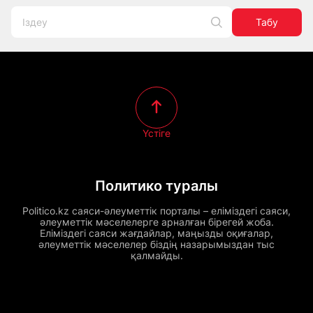
Табу
Үстіге
Политико туралы
Politico.kz саяси-әлеуметтік порталы – еліміздегі саяси,
әлеуметтік мәселелерге арналған бірегей жоба.
Еліміздегі саяси жағдайлар, маңызды оқиғалар,
әлеуметтік мәселелер біздің назарымыздан тыс
қалмайды.