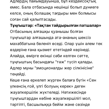
Адлердің пайымдауынша, бұл кездейсоқтық
емес. Бала отбасында нешінші болып дүниеге
келсе, оның болашақ тағдыры мен болмысы
соған сай қалыптасады.
Тұңғыштар: «Тақтан тайдырылған патшалар»
Отбасының алғашқы қуанышы болған
тұңғыштар алғашында ата-ананың шексіз
махаббатына бөленіп өседі. Олар үшін әлем тек
өздеріне ғана қызмет ететіндей көрінеді.
Алайда, өмірге екінші сәби келген сәтте,
тұңғыштың басындағы "тәж" түсіп қалады.
Адлер мұны "эмоционалды жер сілкінісіне"
теңейді.
Кеше ғана еркелеп жүрген балаға бүгін «Сен
үлкенсің ғой, үлгі болуың керек» деген
жауапкершілік жүктеледі. Нәтижесінде
тұңғыштардан көбіне жауапкершілігі мол,
тәртіпті, басшылыққа бейім және сөзінде