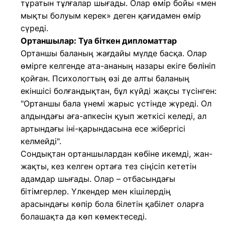
тұратын тұлғалар шығады. Олар өмір бойы «мен
мықты болуым керек» деген қағидамен өмір
сүреді.
Ортаншылар: Туа біткен дипломаттар
Ортаншы баланың жағдайы мүлде басқа. Олар
өмірге келгенде ата-ананың назары екіге бөлініп
қойған. Психологтың өзі де алты баланың
екіншісі болғандықтан, бұл күйді жақсы түсінген:
"Ортаншы бала үнемі жарыс үстінде жүреді. Ол
алдындағы аға-апкесін қуып жеткісі келеді, ал
артындағы іні-қарындасына есе жібергісі
келмейді".
Сондықтан ортаншылардан көбіне икемді, жан-
жақты, кез келген ортаға тез сіңісіп кететін
адамдар шығады. Олар – отбасындағы
бітімгерлер. Үлкендер мен кішілердің
арасындағы көпір бола білетін қабілет оларға
болашақта да көп көмектеседі.