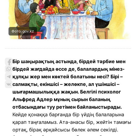
Фото: gov.kz
Бір шаңырақтың астында, бірдей тәрбие мен
бірдей жағдайда өссе де, балалардың мінез-
құлқы жер мен көктей болатыны несі? Бірі –
салмақты, екіншісі – желөкпе, ал үшіншісі –
шығармашылыққа жақын. Белгілі психолог
Альфред Адлер мұның сырын баланың
отбасындағы туу ретімен байланыстырады.
Кейде қонаққа барғанда бір үйдің балаларына
қарап таңғаламыз. Ата-анасы бір, жейтін тамағы
ортақ, бірақ әрқайсысы бөлек әлем секілді.