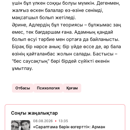
үшін бұл үлкен соққы болуы мүмкін. Дегенмен,
жалғыз өскен балалар өз-өзіне сенімді,
мақсатшыл болып жетіледі.
Әрине, Адлердің бұл теориясы – бұлжымас заң
емес, тек бағдаршам ғана. Адамның қандай
болып өсуі тәрбие мен ортаға да байланысты.
Бірақ бір нәрсе анық: бір үйде өссе де, әр бала
өзінің қайталанбас жолын салады. Бастысы –
"бес саусақтың" бәрі бірдей сүйікті екенін
ұмытпау.
Отбасы
Психолoгия
Қоғам
Соңғы жаңалықтар
08.08.2026
13:35
«Сараптама бәрін өзгертті»: Арман