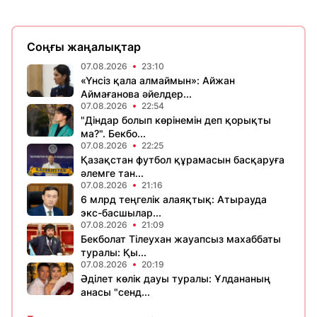
Соңғы жаңалықтар
07.08.2026
23:10
«Үнсіз қала алмаймын»: Айжан
Аймағанова әйелдер...
07.08.2026
22:54
"Діндар болып көрінемін деп қорықты
ма?". Бекбо...
07.08.2026
22:25
Қазақстан футбол құрамасын басқаруға
әлемге тан...
07.08.2026
21:16
6 млрд теңгелік алаяқтық: Атырауда
экс-басшылар...
07.08.2026
21:09
Бекболат Тілеухан жауапсыз махаббаты
туралы: Қы...
07.08.2026
20:19
Әділет көлік дауы туралы: Ұлдананың
анасы "сенд...