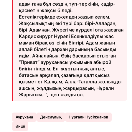
адам ғана бұл сөздің түп-төркінін, қадір-
қасиетін жақсы біледі.
Естеліктерімде ежелден жазып келем.
Жақсылықтың екі түрі бар: бірі-Алладан,
бірі-Адамнан. Жүрегіме күрделі ота жасаған
Кардиохирург Нұрәлі Есенкелдіұлы жас
маман бірақ өз ісінің білгірі. Адам жанын
аялай білетін дархан дарыныңа басымды
идім, Айналайын. Өзің басқарып отырған
“Приват” ауруханасы ұжымына абырой
биігін тіледім. Ел-жұртыңның алғыс,
батасын арқалап,қазағыңа қалтқысыз
қызмет ет Қалқам, Алла-Тағалла жолыңды
ашсын, жұлдызың жарқырасын, Нұрәли
Жарығым…", деп жазды ол.
Аурухана
Денсаулық
Нұрғали Нүсіпжанов
Әнші