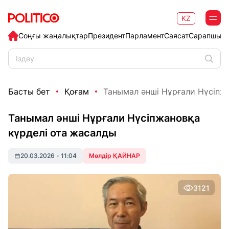
KZ
Соңғы жаңалықтар
Президент
Парламент
Саясат
Сарапшыл
Басты бет
Қоғам
Танымал әнші Нұрғали Нүсіпжан
Танымал әнші Нұрғали Нүсіпжановқа
күрделі ота жасалды
20.03.2026
•
11:04
Мөлдір ҚАЙНАР
3121