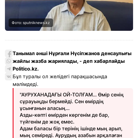
Фото: sputniknews.kz
Танымал әнші Нұрғали Нүсіпжанов денсаулығы
жайлы жазба жариялады, - деп хабарлайды
Politico.kz.
Бұл туралы ол желідегі парақшасында
мәлімдеді.
"АУРУХАНАДАҒЫ ОЙ-ТОЛҒАМ… Өмір сенің
сұрауыңды бермейді. Сен өмірдің
ұсынғанын аласың…
Азды-көпті өмірден көргенім де бар,
түйгенім де жоқ емес.
Адам баласы бір терінің ішінде мың арып,
мың семіреді. Аурудың азабын арқалаған