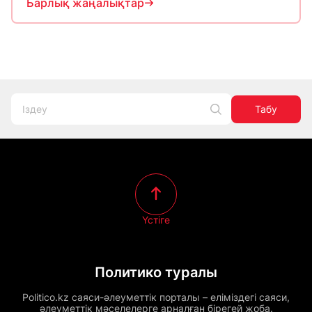
Барлық жаңалықтар
Табу
Үстіге
Политико туралы
Politico.kz саяси-әлеуметтік порталы – еліміздегі саяси,
әлеуметтік мәселелерге арналған бірегей жоба.