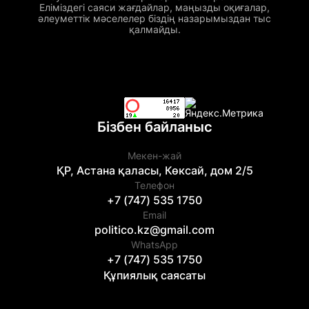
Еліміздегі саяси жағдайлар, маңызды оқиғалар,
әлеуметтік мәселелер біздің назарымыздан тыс
қалмайды.
Бізбен байланыс
Мекен-жай
ҚР, Астана қаласы, Көксай, дом 2/5
Телефон
+7 (747) 535 1750
Email
politico.kz@gmail.com
WhatsApp
+7 (747) 535 1750
Құпиялық саясаты