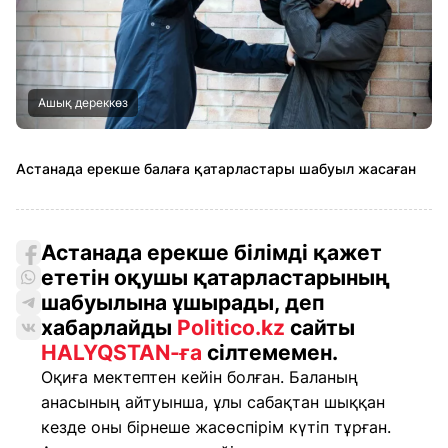
Ашық дереккөз
Астанада ерекше балаға қатарластары шабуыл жасаған
Астанада ерекше білімді қажет
ететін оқушы қатарластарының
шабуылына ұшырады, деп
хабарлайды
Politico.kz
сайты
HALYQSTAN-ға
сілтемемен.
Оқиға мектептен кейін болған. Баланың
анасының айтуынша, ұлы сабақтан шыққан
кезде оны бірнеше жасөспірім күтіп тұрған.