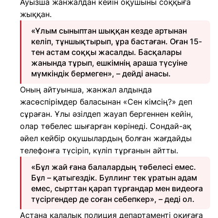
Ауызша жанжалдан кейін оқушыны соққыға
жыққан.
«Ұлым сыныптан шыққан кезде артынан
келіп, тұншықтырып, ұра бастаған. Оған 15-
тен астам соққы жасалды. Басқалары
жанында тұрып, ешкімнің араша түсуіне
мүмкіндік бермеген», – дейді анасы.
Оның айтуынша, жанжал алдында
жасөспірімдер баласынан «Сен кімсің?» деп
сұраған. Ұлы әзілдеп жауап бергеннен кейін,
олар төбелес шығарған көрінеді. Сондай-ақ
әйел кейбір оқушылардың болған жағдайды
телефонға түсіріп, күліп тұрғанын айтты.
«Бұл жай ғана балалардың төбелесі емес.
Бұл – қатыгездік. Буллинг тек ұратын адам
емес, сырттан қарап тұрғандар мен видеоға
түсіргендер де соған себепкер», – деді ол.
Астана қалалық полиция департаменті оқиғаға