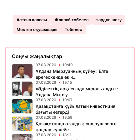
Астана қаласы
Жаппай төбелес
зардап шегу
Мектеп оқушылары
Төбелес
Соңғы жаңалықтар
07.08.2026
19:49
Ұлдана Мырзуанның күйеуі: Елге
ерегескенде екін...
07.08.2026
19:15
«Әділеттің арқасында медаль алды»:
Ұлдана Мырзу...
07.08.2026
19:07
Қазақстанға құйылатын инвестиция
бағыты өзгерді
07.08.2026
18:59
Қазақстанда отандық өндірушілерге
қолдау күшейе...
07.08.2026
18:11