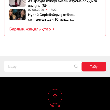
Атырауда күйеуі әйелін аяусыз соққыға
жықты (ВИ...
07.08.2026
17:22
Нұрай Серікбайдың отбасы
сотталушыдан 10 млрд т...
Барлық жаңалықтар
Табу
Үстіге