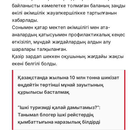
байланысты кәмелетке толмаған баланың заңды
өкілі әкімшілік жауапкершілікке тартылғанын
хабарлады.
Сонымен қатар мектеп әкімшілігі мен ата-
аналардың қатысуымен профилактикалық кеңес
өткізіліп, мұндай жағдайлардың алдын алу
шаралары талқыланған.
Қазір зардап шеккен оқушының жағдайы жақсы
екені белгілі болды.
Қазақстанда жылына 10 млн тонна шикізат
өңдейтін төртінші мұнай зауытының
құрылысы басталмақ
“Ішкі туризмді қалай дамытамыз?”:
Танымал блогер ішкі рейстердің
қымбаттығына наразылық білдірді