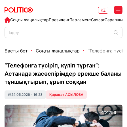
KZ
Соңғы жаңалықтар
Президент
Парламент
Саясат
Сарапшыл
Басты бет
Соңғы жаңалықтар
“Телефонға түсірі
“Телефонға түсіріп, күліп тұрған”:
Астанада жасөспірімдер ерекше баланы
тұншықтырып, ұрып соққан
24.05.2026
•
16:23
Қарақат АСЫЛОВА
1799