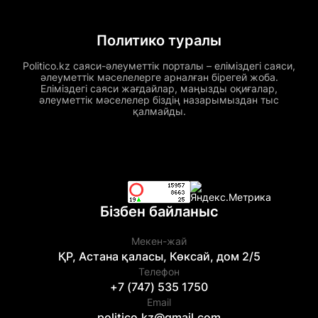
Политико туралы
Politico.kz саяси-әлеуметтік порталы – еліміздегі саяси,
әлеуметтік мәселелерге арналған бірегей жоба.
Еліміздегі саяси жағдайлар, маңызды оқиғалар,
әлеуметтік мәселелер біздің назарымыздан тыс
қалмайды.
Бізбен байланыс
Мекен-жай
ҚР, Астана қаласы, Көксай, дом 2/5
Телефон
+7 (747) 535 1750
Email
politico.kz@gmail.com