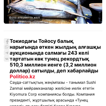
Фото: әлеуметтік желі
Токиодағы Тойосу балық
нарығында өткен жылдың алғашқы
аукционында салмағы 243 келі
тартатын көк тунец рекордтық
510,3 миллион иенге (3,2 миллион
доллар) сатылды, деп хабарлайды
Politico.kz
Сауда-саттықтың жеңімпазы - танымал Sushi
Zanmai мейрамханалар желісіне иелік ететін
Kiyomura Corp компаниясы болды. Компания
президенті, жұртшылық арасында «Тунец