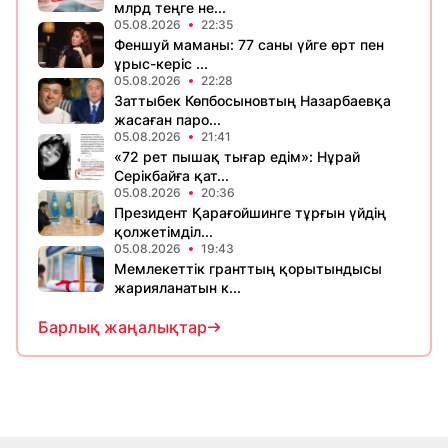
млрд теңге не...
05.08.2026
22:35
Феншуй маманы: 77 саны үйге өрт пен
ұрыс-керіс ...
05.08.2026
22:28
Заттыбек Көпбосыновтың Назарбаевқа
жасаған паро...
05.08.2026
21:41
«72 рет пышақ тығар едім»: Нұрай
Серікбайға қат...
05.08.2026
20:36
Президент Қарағойшинге тұрғын үйдің
қолжетімділ...
05.08.2026
19:43
Мемлекеттік гранттың қорытындысы
жарияланатын к...
Барлық жаңалықтар