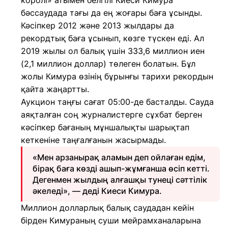
королі» атымен белгілі Киеси Кимура
бәссаудада тағы да ең жоғары баға ұсынды.
Кәсіпкер 2012 және 2013 жылдары да
рекордтық баға ұсынып, көзге түскен еді. Ал
2019 жылы ол балық үшін 333,6 миллион иен
(2,1 миллион доллар) төлеген болатын. Бұл
жолы Кимура өзінің бұрынғы тарихи рекордын
қайта жаңартты.
Аукцион таңғы сағат 05:00-де басталды. Сауда
аяқталған соң журналистерге сұхбат берген
кәсіпкер бағаның мұншалықты шарықтап
кеткеніне таңғалғанын жасырмады.
«Мен арзанырақ аламын деп ойлаған едім,
бірақ баға көзді ашып-жұмғанша өсіп кетті.
Дегенмен жылдың алғашқы тунеці сәттілік
әкеледі», — деді Киеси Кимура.
Миллион долларлық балық саудадан кейін
бірден Кимураның суши мейрамханаларына