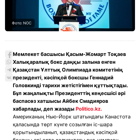
Фото: NOC
Мемлекет басшысы Қасым-Жомарт Тоқаев
Халықаралық бокс даңқы залына енген
Қазақстан Ұлттық Олимпиада комитетінің
президенті, кәсіпқой боксшы Геннадий
Головкинді тарихи жетістігімен құттықтады.
Бұл жаңалықты Президенттің кеңесшісі әрі
баспасөз хатшысы Айбек Смадияров
хабарлады, деп жазады
Politico.kz.
Американың Нью-Йорк штатындағы Канастота
қаласында төрт күнге созылған іс-шара
қорытындыланып, қазақстандық кәсіпқой