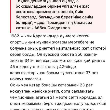
Тоқаев дүние жүзіндегі ең үздік
боксшылардың бірінен үлгі алған жас
спортшыларымыз жігерленіп, биік
белестерді бағындыра беретініне сенім
білдірді", – деді Президенттің баспасөз
хатшысы Айбек Смадияров.
1982 жылы Қарағандыда дүниеге келген
спортшының мұндай жоғары мәртебеге ие
болуына оның рингтегі қайталанбас жетістіктері
себеп болды. Ол әуесқой бокста 350 жекпе-
жектің 345-інде жеңіске жетсе, кәсіпқой рингте
45 кездесу өткізіп, оның 42-сінде
қарсыластарынан басым түскен және 37 рет
нокаут жасаған.
Сонымен қатар боксшы қатарынан 23 рет
нокаутпен жеңіске жетіп, орта салмақтағы
чемпиондық атағын 21 мәрте сәтті қорғады, ал
оның мерзімінен бұрын жеңіске жету көрсеткіші
дивизион тарихындағы ең жоғары нәтиже