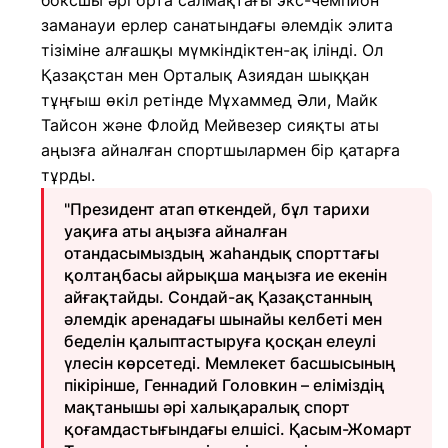
боксшы әрі орта салмақтағы экс-чемпион
заманауи ерлер санатындағы әлемдік элита
тізіміне алғашқы мүмкіндіктен-ақ ілінді. Ол
Қазақстан мен Орталық Азиядан шыққан
тұңғыш өкіл ретінде Мұхаммед Әли, Майк
Тайсон және Флойд Мейвезер сияқты аты
аңызға айналған спортшылармен бір қатарға
тұрды.
"Президент атап өткендей, бұл тарихи
уақиға аты аңызға айналған
отандасымыздың жаһандық спорттағы
қолтаңбасы айрықша маңызға ие екенін
айғақтайды. Сондай-ақ Қазақстанның
әлемдік аренадағы шынайы келбеті мен
беделін қалыптастыруға қосқан елеулі
үлесін көрсетеді. Мемлекет басшысының
пікірінше, Геннадий Головкин – еліміздің
мақтанышы әрі халықаралық спорт
қоғамдастығындағы елшісі. Қасым-Жомарт