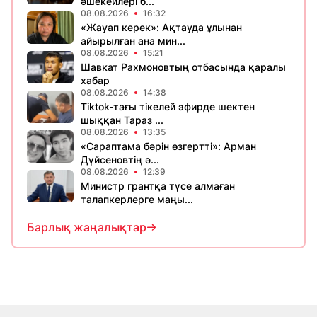
әшекейлері б...
08.08.2026
16:32
«Жауап керек»: Ақтауда ұлынан
айырылған ана мин...
08.08.2026
15:21
Шавкат Рахмоновтың отбасында қаралы
хабар
08.08.2026
14:38
Tiktok-тағы тікелей эфирде шектен
шыққан Тараз ...
08.08.2026
13:35
«Сараптама бәрін өзгертті»: Арман
Дүйсеновтің ә...
08.08.2026
12:39
Министр грантқа түсе алмаған
талапкерлерге маңы...
Барлық жаңалықтар