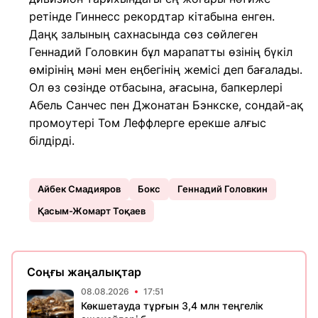
ретінде Гиннесс рекордтар кітабына енген.
Даңқ залының сахнасында сөз сөйлеген
Геннадий Головкин бұл марапатты өзінің бүкіл
өмірінің мәні мен еңбегінің жемісі деп бағалады.
Ол өз сөзінде отбасына, ағасына, бапкерлері
Абель Санчес пен Джонатан Бэнкске, сондай-ақ
промоутері Том Леффлерге ерекше алғыс
білдірді.
Айбек Смадияров
Бокс
Геннадий Головкин
Қасым-Жомарт Тоқаев
Соңғы жаңалықтар
08.08.2026
17:51
Көкшетауда тұрғын 3,4 млн теңгелік