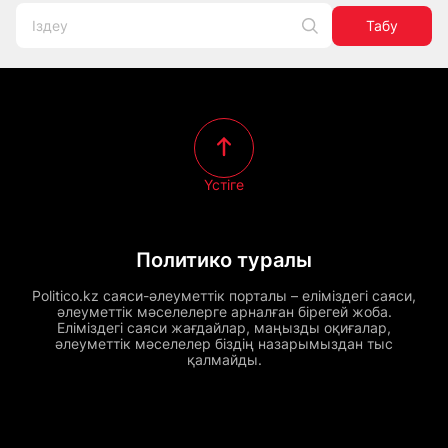
Табу
Үстіге
Политико туралы
Politico.kz саяси-әлеуметтік порталы – еліміздегі саяси,
әлеуметтік мәселелерге арналған бірегей жоба.
Еліміздегі саяси жағдайлар, маңызды оқиғалар,
әлеуметтік мәселелер біздің назарымыздан тыс
қалмайды.