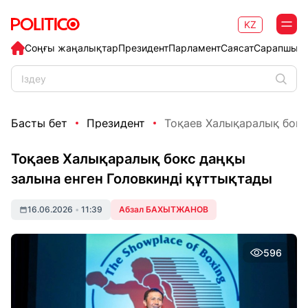
KZ
Соңғы жаңалықтар
Президент
Парламент
Саясат
Сарапшыл
Басты бет
Президент
Тоқаев Халықаралық бокс 
Тоқаев Халықаралық бокс даңқы
залына енген Головкинді құттықтады
16.06.2026
•
11:39
Абзал БАХЫТЖАНОВ
596