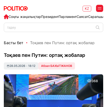
KZ
Соңғы жаңалықтар
Президент
Парламент
Саясат
Сарапшыл
Басты бет
Тоқаев пен Путин: ортақ жобалар
Тоқаев пен Путин: ортақ жобалар
28.05.2026
•
18:12
Абзал БАХЫТЖАНОВ
368