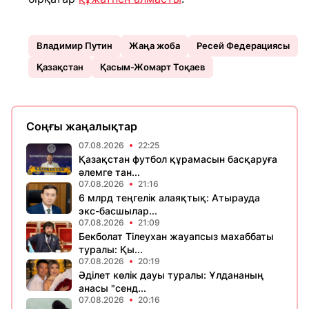
Владимир Путин
Жаңа жоба
Ресей Федерациясы
Қазақстан
Қасым-Жомарт Тоқаев
Соңғы жаңалықтар
07.08.2026
22:25
Қазақстан футбол құрамасын басқаруға
әлемге тан...
07.08.2026
21:16
6 млрд теңгелік алаяқтық: Атырауда
экс-басшылар...
07.08.2026
21:09
Бекболат Тілеухан жауапсыз махаббаты
туралы: Қы...
07.08.2026
20:19
Әділет көлік дауы туралы: Ұлдананың
анасы "сенд...
07.08.2026
20:16