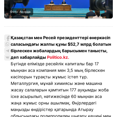
Фото: Ақорда
Қазақстан мен Ресей президенттері өнеркәсіп
саласындағы жалпы құны $52,7 млрд болатын
бірлескен жобалардың барысымен танысты,
деп хабарлайды
Politico.kz.
Бүгінде елімізде ресейлік капиталы бар 17
мыңнан аса компания мен 3,5 мың бірлескен
кәсіпорын тұрақты жұмыс істеп тұр.
Металлургия, мұнай химиясы және машина
жасау салаларын қамтитын 177 ауқымды жоба
іске асырылып, нәтижесінде 60 мыңнан аса
жаңа жұмыс орны ашылмақ. Өңірлердегі
маңызды өндірістер қатарында Атырау
облысындағы полипропилен шығару кешені мен