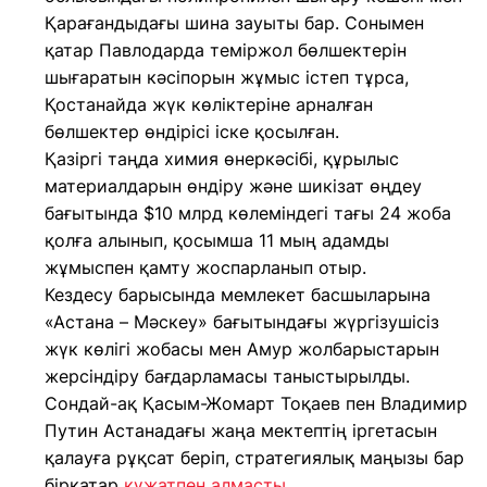
Қарағандыдағы шина зауыты бар. Сонымен
қатар Павлодарда теміржол бөлшектерін
шығаратын кәсіпорын жұмыс істеп тұрса,
Қостанайда жүк көліктеріне арналған
бөлшектер өндірісі іске қосылған.
Қазіргі таңда химия өнеркәсібі, құрылыс
материалдарын өндіру және шикізат өңдеу
бағытында $10 млрд көлеміндегі тағы 24 жоба
қолға алынып, қосымша 11 мың адамды
жұмыспен қамту жоспарланып отыр.
Кездесу барысында мемлекет басшыларына
«Астана – Мәскеу» бағытындағы жүргізушісіз
жүк көлігі жобасы мен Амур жолбарыстарын
жерсіндіру бағдарламасы таныстырылды.
Сондай-ақ Қасым-Жомарт Тоқаев пен Владимир
Путин Астанадағы жаңа мектептің іргетасын
қалауға рұқсат беріп, стратегиялық маңызы бар
бірқатар
құжатпен алмасты
.