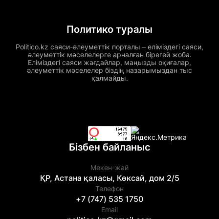
Политико туралы
Politico.kz саяси-әлеуметтік порталы – еліміздегі саяси,
әлеуметтік мәселелерге арналған бірегей жоба.
Еліміздегі саяси жағдайлар, маңызды оқиғалар,
әлеуметтік мәселелер біздің назарымыздан тыс
қалмайды.
Бізбен байланыс
Мекен-жай
ҚР, Астана қаласы, Көксай, дом 2/5
Телефон
+7 (747) 535 1750
Email