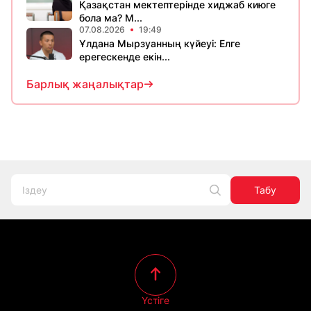
Қазақстан мектептерінде хиджаб киюге
бола ма? М...
07.08.2026
19:49
Ұлдана Мырзуанның күйеуі: Елге
ерегескенде екін...
Барлық жаңалықтар
Табу
Үстіге