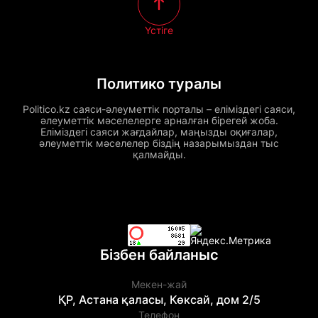
Үстіге
Политико туралы
Politico.kz саяси-әлеуметтік порталы – еліміздегі саяси,
әлеуметтік мәселелерге арналған бірегей жоба.
Еліміздегі саяси жағдайлар, маңызды оқиғалар,
әлеуметтік мәселелер біздің назарымыздан тыс
қалмайды.
Бізбен байланыс
Мекен-жай
ҚР, Астана қаласы, Көксай, дом 2/5
Телефон