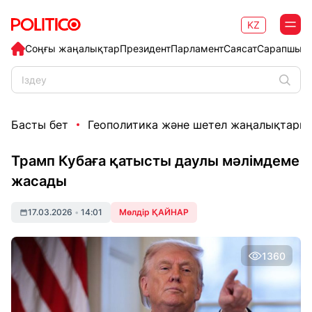
KZ
Соңғы жаңалықтар
Президент
Парламент
Саясат
Сарапшыл
Басты бет
Геополитика және шетел жаңалықтары
Трамп Кубаға қатысты даулы мәлімдеме
жасады
17.03.2026
•
14:01
Мөлдір ҚАЙНАР
1360