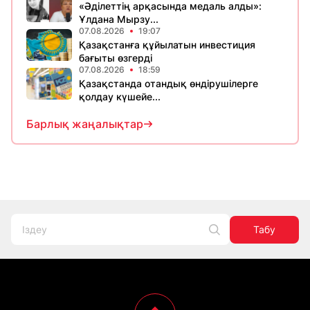
«Әділеттің арқасында медаль алды»:
Ұлдана Мырзу...
07.08.2026
19:07
Қазақстанға құйылатын инвестиция
бағыты өзгерді
07.08.2026
18:59
Қазақстанда отандық өндірушілерге
қолдау күшейе...
Барлық жаңалықтар
Табу