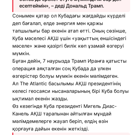
есептеймін», – деді Дональд Трамп.
Сонымен қатар ол Кубадағы жағдайды күрделі
деп бағалап, елде энергия мен қаржы
тапшылығы бар екенін атап өтті. Оның сөзінше,
Куба мәселесі АҚШ үшін «уақыттың еншісіндегі
мәселе» және қазіргі билік көп ұзамай өзгеруі
мүмкін.
Бұған дейін, 7 наурызда Трамп Иранға қатысты
операция аяқталған соң Кубада да үлкен
өзгерістер болуы мүмкін екенін мәлімдеген.
Ал The Atlantic басылымы АҚШ президентінің
келесі геосаяси нысаналарының бірі Куба болуы
ықтимал екенін жазды.
Өз кезегінде Куба президенті Мигель Диас-
Канель АҚШ тарапынан айтылған мұндай
мәлімдемелерге жауап беріп, елдің өзін
қорғауға дайын екенін жеткізді.