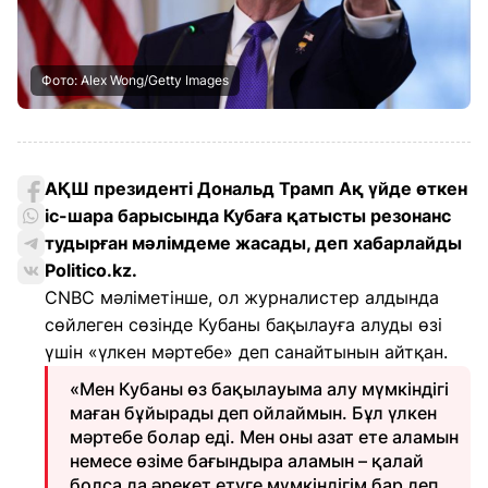
Фото: Alex Wong/Getty Images
АҚШ президенті Дональд Трамп Ақ үйде өткен
іс-шара барысында Кубаға қатысты резонанс
тудырған мәлімдеме жасады, деп хабарлайды
Politico.kz.
CNBC мәліметінше, ол журналистер алдында
сөйлеген сөзінде Кубаны бақылауға алуды өзі
үшін «үлкен мәртебе» деп санайтынын айтқан.
«Мен Кубаны өз бақылауыма алу мүмкіндігі
маған бұйырады деп ойлаймын. Бұл үлкен
мәртебе болар еді. Мен оны азат ете аламын
немесе өзіме бағындыра аламын – қалай
болса да әрекет етуге мүмкіндігім бар деп