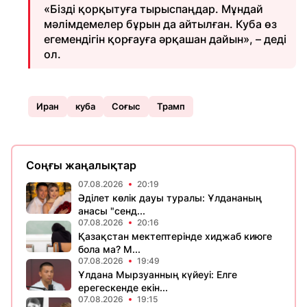
«Бізді қорқытуға тырыспаңдар. Мұндай
мәлімдемелер бұрын да айтылған. Куба өз
егемендігін қорғауға әрқашан дайын», – деді
ол.
Иран
куба
Соғыс
Трамп
Соңғы жаңалықтар
07.08.2026
20:19
Әділет көлік дауы туралы: Ұлдананың
анасы "сенд...
07.08.2026
20:16
Қазақстан мектептерінде хиджаб киюге
бола ма? М...
07.08.2026
19:49
Ұлдана Мырзуанның күйеуі: Елге
ерегескенде екін...
07.08.2026
19:15