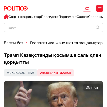
KZ
Соңғы жаңалықтар
Президент
Парламент
Саясат
Сарапшыл
Басты бет
Геополитика және шетел жаңалықтары
Трамп Қазақстанды қосымша салықпен
қорқытты
07.07.2025
•
11:25
Абзал БАХЫТЖАНОВ
1160