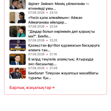
Әділет Зейнел: Менің үйленгенім —
өткенімді ұмы...
07.08.2026
23:10
«Үнсіз қала алмаймын»: Айжан
Аймағанова әйелдер...
07.08.2026
22:54
"Діндар болып көрінемін деп қорықты
ма?". Бекбо...
07.08.2026
22:25
Қазақстан футбол құрамасын басқаруға
әлемге тан...
07.08.2026
21:16
6 млрд теңгелік алаяқтық: Атырауда
экс-басшылар...
07.08.2026
21:09
Бекболат Тілеухан жауапсыз махаббаты
туралы: Қы...
Барлық жаңалықтар