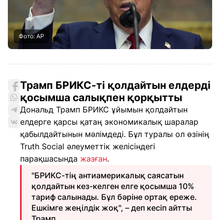
Фото: АР
Трамп БРИКС-ті қолдайтын елдерді
қосымша салықпен қорқытты
Дональд Трамп БРИКС ұйымын қолдайтын
елдерге қарсы қатаң экономикалық шаралар
қабылдайтынын мәлімдеді. Бұл туралы ол өзінің
Truth Social әлеуметтік желісіндегі
парақшасында
жазған
.
"БРИКС-тің антиамерикалық саясатын
қолдайтын кез-келген елге қосымша 10%
тариф салынады. Бұл бәріне ортақ ереже.
Ешкімге жеңілдік жоқ", – деп кесіп айтты
Трамп.