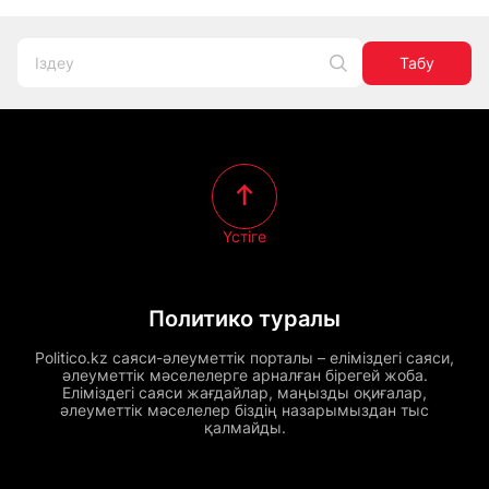
Табу
Үстіге
Политико туралы
Politico.kz саяси-әлеуметтік порталы – еліміздегі саяси,
әлеуметтік мәселелерге арналған бірегей жоба.
Еліміздегі саяси жағдайлар, маңызды оқиғалар,
әлеуметтік мәселелер біздің назарымыздан тыс
қалмайды.