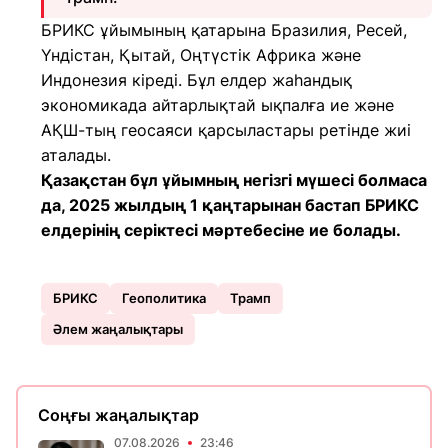
БРИКС ұйымының қатарына Бразилия, Ресей,
Үндістан, Қытай, Оңтүстік Африка және
Индонезия кіреді. Бұл елдер жаһандық
экономикада айтарлықтай ықпалға ие және
АҚШ-тың геосаяси қарсыластары ретінде жиі
аталады.
Қазақстан бұл ұйымның негізгі мүшесі болмаса
да, 2025 жылдың 1 қаңтарынан бастап БРИКС
елдерінің серіктесі мәртебесіне ие болады.
БРИКС
Геополитика
Трамп
Әлем жаңалықтары
Соңғы жаңалықтар
07.08.2026
23:46