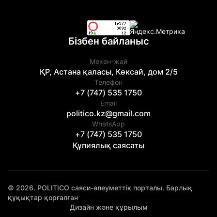
Бізбен байланыс
Мекен-жай
ҚР, Астана қаласы, Көксай, дом 2/5
Телефон
+7 (747) 535 1750
Email
politico.kz@gmail.com
WhatsApp
+7 (747) 535 1750
Құпиялық саясаты
© 2026. POLITICO саяси-әлеуметтік порталы. Барлық
құқықтар қорғалған
Дизайн және құрылым