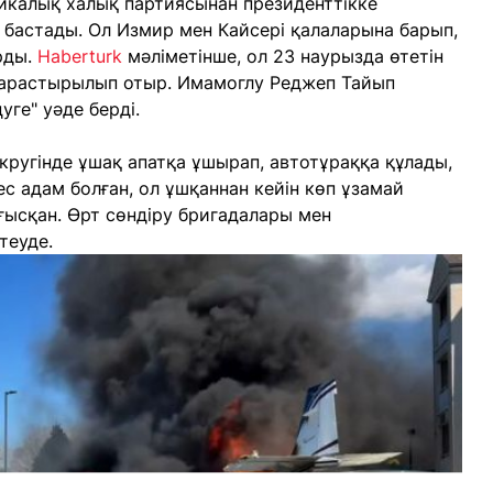
икалық халық партиясынан президенттікке
 бастады. Ол Измир мен Кайсері қалаларына барып,
рды.
Haberturk
мәліметінше, ол 23 наурызда өтетін
 қарастырылып отыр. Имамоглу Реджеп Тайып
уге" уәде берді.
ругінде ұшақ апатқа ұшырап, автотұраққа құлады,
ес адам болған, ол ұшқаннан кейін көп ұзамай
ғысқан. Өрт сөндіру бригадалары мен
теуде.