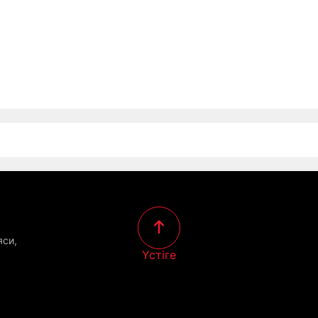
яси,
Үстіге