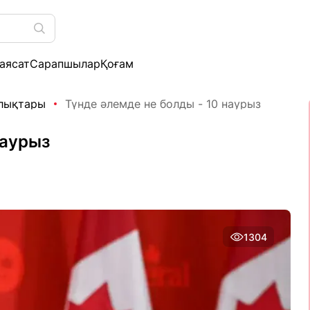
аясат
Сарапшылар
Қоғам
алықтары
Түнде әлемде не болды - 10 наурыз
наурыз
1304