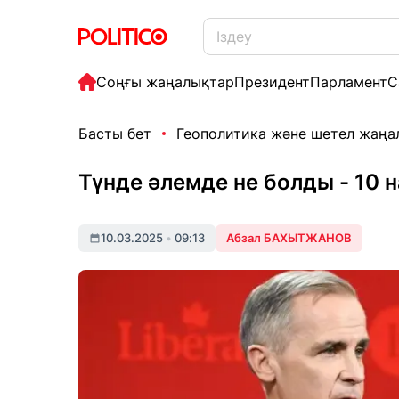
Соңғы жаңалықтар
Президент
Парламент
С
Басты бет
Геополитика және шетел жаң
Түнде әлемде не болды - 10 
10.03.2025
•
09:13
Абзал БАХЫТЖАНОВ