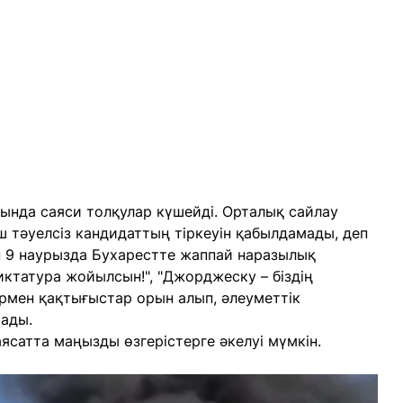
ында саяси толқулар күшейді. Орталық сайлау
 тәуелсіз кандидаттың тіркеуін қабылдамады, деп
н 9 наурызда Бухарестте жаппай наразылық
ктатура жойылсын!", "Джорджеску – біздің
ермен қақтығыстар орын алып, әлеуметтік
ады.
аясатта маңызды өзгерістерге әкелуі мүмкін.