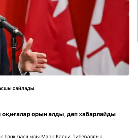
асшы сайлады
 оқиғалар орын алды, деп хабарлайды
ық банк басшысы Марк Карни Либералдық