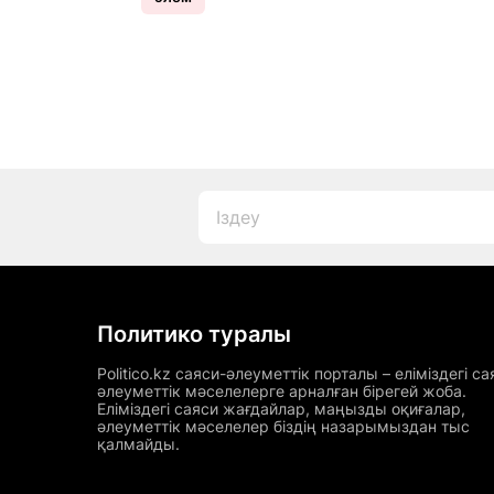
Политико туралы
Politico.kz саяси-әлеуметтік порталы – еліміздегі са
әлеуметтік мәселелерге арналған бірегей жоба.
Еліміздегі саяси жағдайлар, маңызды оқиғалар,
әлеуметтік мәселелер біздің назарымыздан тыс
қалмайды.