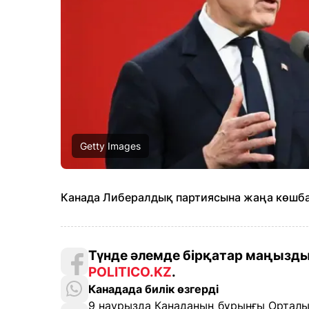
Getty Images
Канада Либералдық партиясына жаңа көшб
Түнде әлемде бірқатар маңызды
POLITICO.KZ
.
Канадада билік өзгерді
9 наурызда Канаданың бұрынғы Ортал