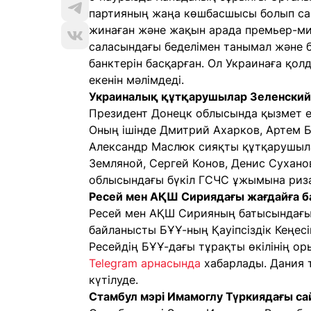
партияның жаңа көшбасшысы болып с
жинаған және жақын арада премьер-ми
саласындағы беделімен танымал және б
банктерін басқарған. Ол Украинаға қол
екенін мәлімдеді.
Украиналық құтқарушылар Зеленский
Президент Донецк облысында қызмет 
Оның ішінде Дмитрий Ахарков, Артем Б
Александр Маслюк сияқты құтқарушыла
Земляной, Сергей Конов, Денис Сухано
облысындағы бүкіл ГСЧС ұжымына риза
Ресей мен АҚШ Сириядағы жағдайға ба
Ресей мен АҚШ Сирияның батысындағы 
байланысты БҰҰ-ның Қауіпсіздік Кеңесі
Ресейдің БҰҰ-дағы тұрақты өкілінің о
Telegram арнасында
хабарлады. Дания 
күтілуде.
Стамбул мэрі Имамоглу Түркиядағы с