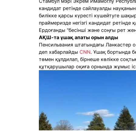
Стамбул мэрі Экрем Имамоглу Республ
кандидат ретінде сайлауалды науқанын
билікке қарсы күресті күшейтуге шақы
праймеризде негізгі кандидат ретінде
Ердоғанды "бесінші және соңғы рет жең
АҚШ-та ұшақ апаты орын алды
Пенсильвания штатындағы Ланкастер ок
деп хабарлайды
CNN
. Ұшақ бортында б
төмен құлдилап, бірнеше көлікке соқты
құтқарушылар оқиға орнында жұмыс іс