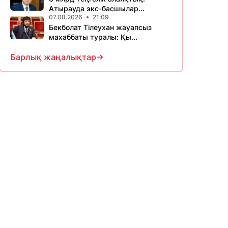
Атырауда экс-басшылар...
07.08.2026
21:09
Бекболат Тілеухан жауапсыз
махаббаты туралы: Қы...
Барлық жаңалықтар