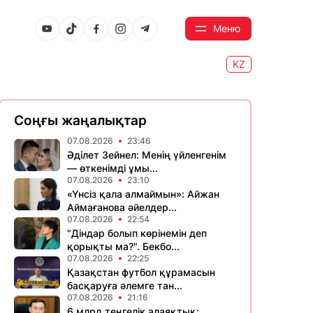
Меню
KZ
Соңғы жаңалықтар
07.08.2026
23:46
Әділет Зейнел: Менің үйленгенім
— өткенімді ұмы...
07.08.2026
23:10
«Үнсіз қала алмаймын»: Айжан
Аймағанова әйелдер...
07.08.2026
22:54
"Діндар болып көрінемін деп
қорықты ма?". Бекбо...
07.08.2026
22:25
Қазақстан футбол құрамасын
басқаруға әлемге тан...
07.08.2026
21:16
6 млрд теңгелік алаяқтық: