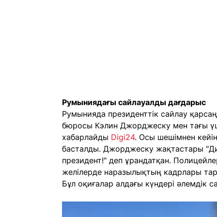
Румыниядағы сайлауалды дағдарыс
Румынияда президенттік сайлау қарсаң
бюросы Кэлин Джорджеску мен тағы үш
хабарлайды
Digi24
. Осы шешімнен кейі
басталды. Джорджеску жақтастары "Ди
президент!" деп ұрандатқан. Полицейл
желілерде наразылықтың кадрлары тар
Бұл оқиғалар алдағы күндері әлемдік с